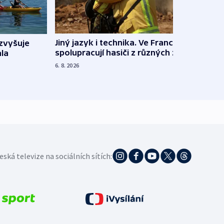
Jiný jazyk i technika. Ve Francii
zvyšuje
„Musí
spolupracují hasiči z různých zemí
la
polit
demo
6. 8. 2026
5. 8. 20
eská televize na sociálních sítích: