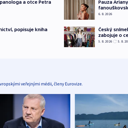
japanologa a otce Petra
Pauza Ariany
fanouškovsk
6. 8. 2026
Český sníme
ictví, popisuje kniha
zabojuje o ce
5. 8. 2026
5. 8. 2
vropskými veřejnými médii, členy Eurovize.