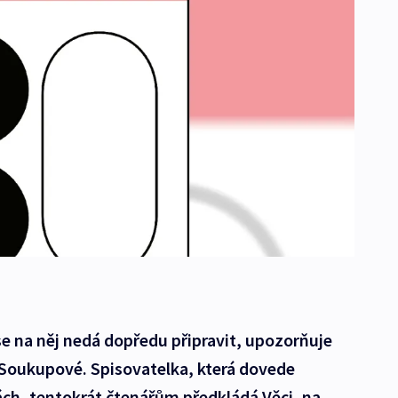
se na něj nedá dopředu připravit, upozorňuje
 Soukupové. Spisovatelka, která dovede
ách, tentokrát čtenářům předkládá Věci, na