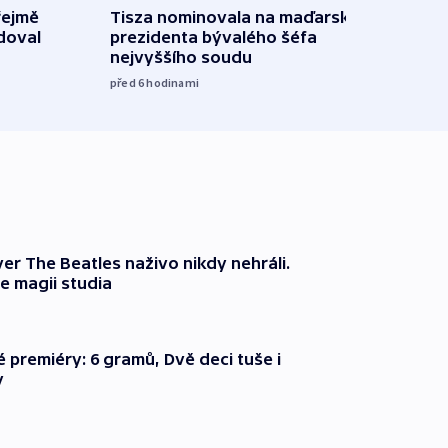
řejmě
Tisza nominovala na maďarského
Ruský
doval
prezidenta bývalého šéfa
čtyři 
nejvyššího soudu
08:20
před 6
hodinami
er The Beatles naživo nikdy nehráli.
e magii studia
é premiéry: 6 gramů, Dvě deci tuše i
y