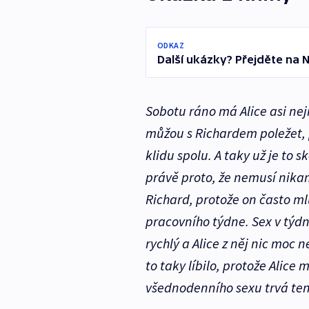
ODKAZ
Další ukázky? Přejděte na 
Sobotu ráno má Alice asi nej
můžou s Richardem poležet, p
klidu spolu. A taky už je to s
právě proto, že nemusí nika
Richard, protože on často mlu
pracovního týdne. Sex v týdn
rychlý a Alice z něj nic moc 
to taky líbilo, protože Alice
všednodenního sexu trvá
ten