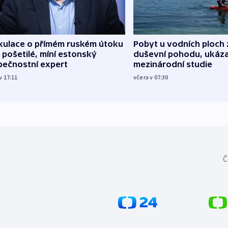
kulace o přímém ruském útoku
Pobyt u vodních ploch 
 pošetilé, míní estonský
duševní pohodu, ukáza
pečnostní expert
mezinárodní studie
v 17:11
včera v 07:30
Č