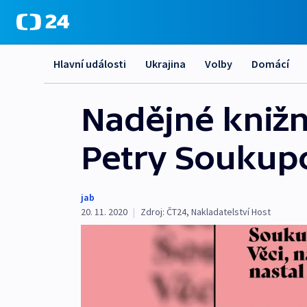
Hlavní události
Ukrajina
Volby
Domácí
Nadějné knižní
Petry Soukup
jab
20. 11. 2020
|
Zdroj:
ČT24
,
Nakladatelství Host