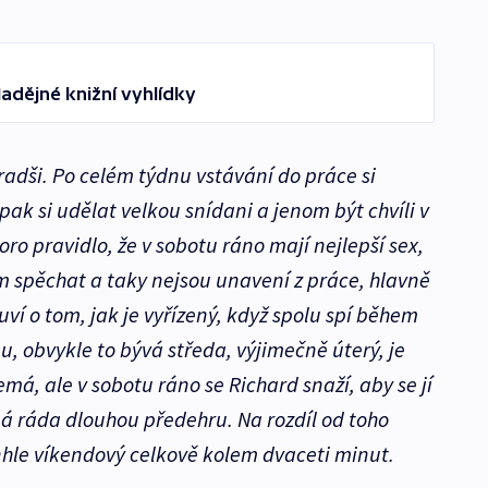
Nadějné knižní vyhlídky
radši. Po celém týdnu vstávání do práce si
ak si udělat velkou snídani a jenom být chvíli v
koro pravidlo, že v sobotu ráno mají nejlepší sex,
m spěchat a taky nejsou unavení z práce, hlavně
ví o tom, jak je vyřízený, když spolu spí během
u, obvykle to bývá středa, výjimečně úterý, je
nemá, ale v sobotu ráno se Richard snaží, aby se jí
 má ráda dlouhou předehru. Na rozdíl od toho
hle víkendový celkově kolem dvaceti minut.