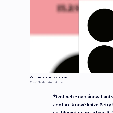
Věci, na které nastal čas
Zdroj:
Nakladatelství Host
Život nelze naplánovat ani 
anotace k nové knize Petry
vystihnout drama v banalit