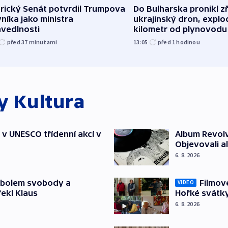
rický Senát potvrdil Trumpova
Do Bulharska pronikl z
níka jako ministra
ukrajinský dron, explo
avedlnosti
kilometr od plynovodu
před 37
minutami
13:05
před 1
hodinou
ky
Kultura
t v UNESCO třídenní akcí v
Album Revolv
Objevovali al
6. 8. 2026
mbolem svobody a
Filmov
VIDEO
řekl Klaus
Hořké svátk
6. 8. 2026