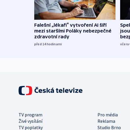
Falešní „lékaři“ vytvoření AI šíří
Spe
mezi staršími Poláky nebezpečné
jsou
zdravotní rady
bez
před 14
hodinami
včera 
TV program
Pro média
Živé vysílání
Reklama
TV poplatky
Studio Brno