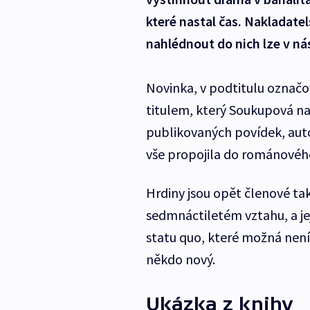
které nastal čas. Nakladatel
nahlédnout do nich lze v nás
Novinka, v podtitulu označo
titulem, který Soukupová na
publikovaných povídek, autor
vše propojila do románovéh
Hrdiny jsou opět členové tak
sedmnáctiletém vztahu, a je
statu quo, které možná není 
někdo nový.
Ukázka z knihy