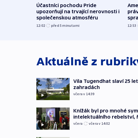
Účastníci pochodu Pride
Ame
upozorňují na trvající nerovnosti i
práv
společenskou atmosféru
spr
12:02
před 5
minutami
12:53
Aktuálně z rubri
Vila Tugendhat slaví 25 le
zahradách
včera v 14:39
Knížák byl pro mnohé sy
intelektuálního rebelství, 
včera
včera v 14:02