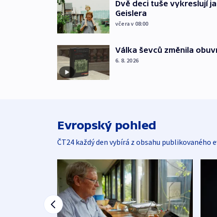
Dvě deci tuše vykreslují 
Geislera
včera v 08:00
Válka ševců změnila obuvn
6. 8. 2026
Evropský pohled
ČT24 každý den vybírá z obsahu publikovaného e