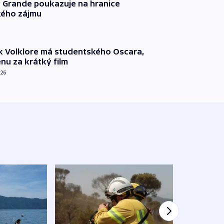
 Grande poukazuje na hranice
ého zájmu
k Volklore má studentského Oscara,
nu za krátký film
026