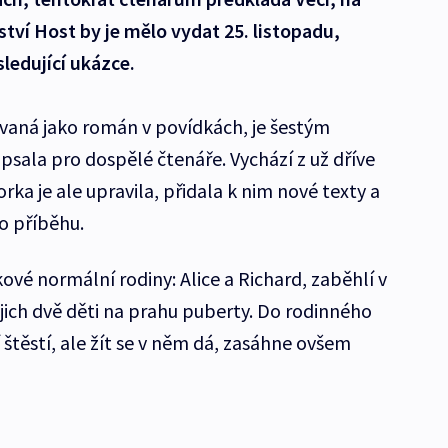
ství Host by je mělo vydat 25. listopadu,
ledující ukázce.
vaná jako román v povídkách, je šestým
psala pro dospělé čtenáře. Vychází z už dříve
ka je ale upravila, přidala k nim nové texty a
o příběhu.
ové normální rodiny: Alice a Richard, zaběhlí v
jich dvě děti na prahu puberty. Do rodinného
štěstí, ale žít se v něm dá, zasáhne ovšem