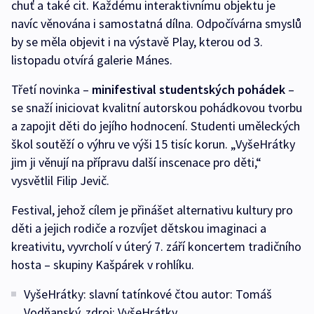
chuť a také cit. Každému interaktivnímu objektu je
navíc věnována i samostatná dílna. Odpočívárna smyslů
by se měla objevit i na výstavě Play, kterou od 3.
listopadu otvírá galerie Mánes.
Třetí novinka –
minifestival studentských pohádek
–
se snaží iniciovat kvalitní autorskou pohádkovou tvorbu
a zapojit děti do jejího hodnocení. Studenti uměleckých
škol soutěží o výhru ve výši 15 tisíc korun. „VyšeHrátky
jim ji věnují na přípravu další inscenace pro děti,“
vysvětlil Filip Jevič.
Festival, jehož cílem je přinášet alternativu kultury pro
děti a jejich rodiče a rozvíjet dětskou imaginaci a
kreativitu, vyvrcholí v úterý 7. září koncertem tradičního
hosta – skupiny Kašpárek v rohlíku.
VyšeHrátky: slavní tatínkové čtou autor: Tomáš
Vodňanský, zdroj: VyšeHrátky