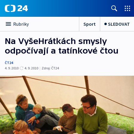
Sport
SLEDOVAT
Rubriky
Na VyšeHrátkách smysly
odpočívají a tatínkové čtou
ČT24
4. 9. 2010
4. 9. 2010
|
Zdroj:
ČT24