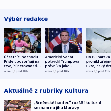
Výběr redakce
Účastníci pochodu
Americký Senát
Do Bulharska
Pride upozorňují na
potvrdil Trumpova
pronikl zřejm
trvající nerovnosti i
právníka jako
ukrajinský dr
společenskou
ministra
explodoval k
včera
před 10
h
včera
před 10
h
včera
před 11
h
atmosféru
spravedlnosti
od plynovod
Aktuálně z rubriky
Kultura
„Brněnské hantec“ rozšíří kulturní
seznam na jihu Moravy