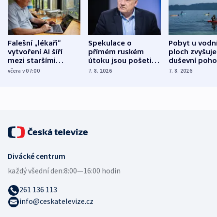
Falešní „lékaři“
Spekulace o
Pobyt u vodn
vytvoření AI šíří
přímém ruském
ploch zvyšuje
mezi staršími
útoku jsou pošetilé,
duševní poho
Poláky nebezpečné
míní estonský
ukázala
včera v 07:00
7. 8. 2026
7. 8. 2026
zdravotní rady
bezpečnostní
mezinárodní 
expert
Divácké centrum
každý všední den:
8:00—16:00 hodin
261 136 113
info@ceskatelevize.cz