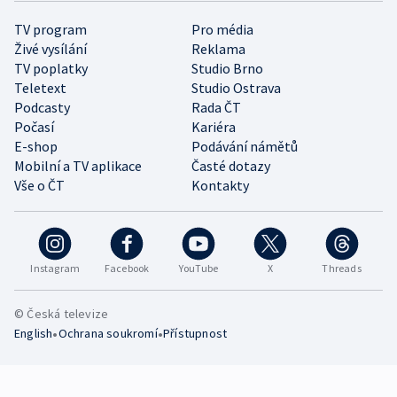
TV program
Pro média
Živé vysílání
Reklama
TV poplatky
Studio Brno
Teletext
Studio Ostrava
Podcasty
Rada ČT
Počasí
Kariéra
E-shop
Podávání námětů
Mobilní a TV aplikace
Časté dotazy
Vše o ČT
Kontakty
Instagram
Facebook
YouTube
X
Threads
© Česká televize
•
•
English
Ochrana soukromí
Přístupnost