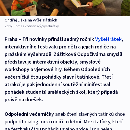
Ondřej Liška na VyšeHrátkách
Zdroj:
Tomáš Vodňanský/Vyšehrátky
Praha – Tři novinky přináší sedmý ročník
VyšeHrátek
,
interaktivního festivalu pro děti a jejich rodiče na
pražském Vyšehradě. Zážitková Odpočívárna smyslů
představuje interaktivní objekty, smyslové
workshopy a vjemové hry. Během Odpoledních
večerníčků čtou pohádky slavní tatínkové. Třetí
atrakcí je pak jednodenní soutěžní minifestival
pohádek studentů uměleckých škol, který připadá
právě na dnešek.
Odpolední večerníčky
aneb čtení slavných tatínků chce
podpořit dialog mezi rodiči a dětmi. Mezi tatínky, kteří
na festivalu čtou pohádku svého srdce, jsou nejen