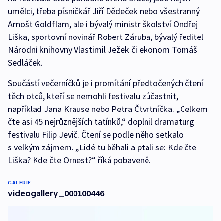
umělci, třeba písničkář Jiří Dědeček nebo všestranný
Arnošt Goldflam, ale i bývalý ministr školství Ondřej
Liška, sportovní novinář Robert Záruba, bývalý ředitel
Národní knihovny Vlastimil Ježek či ekonom Tomáš
Sedláček.
Součástí večerníčků je i promítání předtočených čtení
těch otců, kteří se nemohli festivalu zúčastnit,
například Jana Krause nebo Petra Čtvrtníčka. „Celkem
čte asi 45 nejrůznějších tatínků,“ doplnil dramaturg
festivalu Filip Jevič. Čtení se podle něho setkalo
s velkým zájmem. „Lidé tu běhali a ptali se: Kde čte
Liška? Kde čte Ornest?“ říká pobaveně.
GALERIE
videogallery_000100446