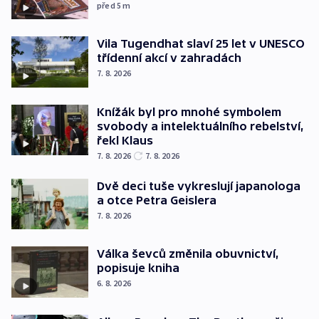
před 5
m
Vila Tugendhat slaví 25 let v UNESCO
třídenní akcí v zahradách
7. 8. 2026
Knížák byl pro mnohé symbolem
svobody a intelektuálního rebelství,
řekl Klaus
7. 8. 2026
7. 8. 2026
Dvě deci tuše vykreslují japanologa
a otce Petra Geislera
7. 8. 2026
Válka ševců změnila obuvnictví,
popisuje kniha
6. 8. 2026