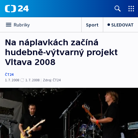
Sport
SLEDOVAT
Rubriky
Na náplavkách začíná
hudebně-výtvarný projekt
Vltava 2008
ČT24
1. 7. 2008
1. 7. 2008
|
Zdroj:
ČT24