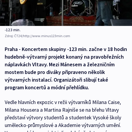
-123 min.
Zdroj:
ČT24/http://www.minus123min.com
Praha - Koncertem skupiny -123 min. začne v 18 hodin
hudebně-výtvarný projekt konaný na pravobřežních
náplavkách Vltavy. Mezi Mánesem a železničním
mostem bude pro diváky připraveno několik
výtvarných instalací. Organizátoři slibují také
program koncertů a módní přehlídku.
Vedle hlavních expozic v režii výtvarníků Milana Caise,
Milana Housera a Martina Rajniše se na břehu Vltavy
představí výtvory studentů a studentek Vysoké školy
umělecko-průmyslové a Akademie výtvarných umění.