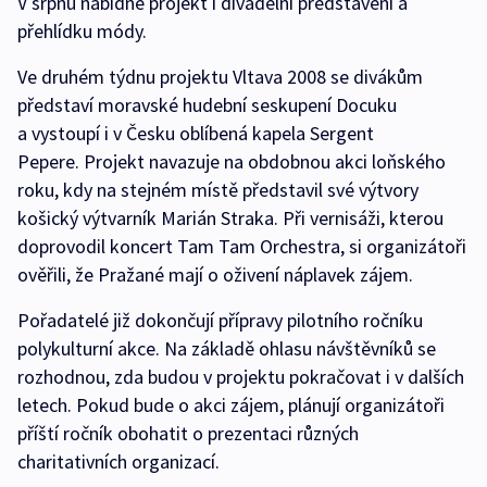
V srpnu nabídne projekt i divadelní představení a
přehlídku módy.
Ve druhém týdnu projektu Vltava 2008 se divákům
představí moravské hudební seskupení Docuku
a vystoupí i v Česku oblíbená kapela Sergent
Pepere. Projekt navazuje na obdobnou akci loňského
roku, kdy na stejném místě představil své výtvory
košický výtvarník Marián Straka. Při vernisáži, kterou
doprovodil koncert Tam Tam Orchestra, si organizátoři
ověřili, že Pražané mají o oživení náplavek zájem.
Pořadatelé již dokončují přípravy pilotního ročníku
polykulturní akce. Na základě ohlasu návštěvníků se
rozhodnou, zda budou v projektu pokračovat i v dalších
letech. Pokud bude o akci zájem, plánují organizátoři
příští ročník obohatit o prezentaci různých
charitativních organizací.