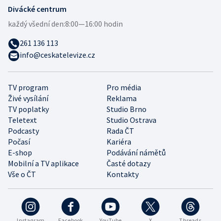
Divácké centrum
každý všední den:
8:00—16:00 hodin
261 136 113
info@ceskatelevize.cz
TV program
Pro média
Živé vysílání
Reklama
TV poplatky
Studio Brno
Teletext
Studio Ostrava
Podcasty
Rada ČT
Počasí
Kariéra
E-shop
Podávání námětů
Mobilní a TV aplikace
Časté dotazy
Vše o ČT
Kontakty
Instagram
Facebook
YouTube
X
Threads