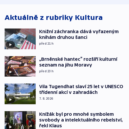
Aktuálně z rubriky
Kultura
Knižní záchranka dává vyřazeným
knihám druhou šanci
před 21
h
„Brněnské hantec“ rozšíří kulturní
seznam na jihu Moravy
před 23
h
Vila Tugendhat slaví 25 let v UNESCO
třídenní akcí v zahradách
7. 8. 2026
Knížák byl pro mnohé symbolem
svobody a intelektuálního rebelství,
řekl Klaus