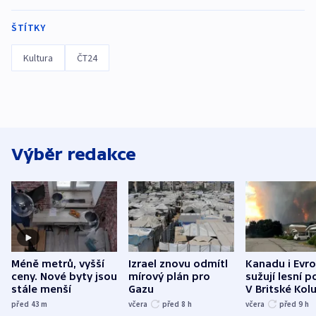
ŠTÍTKY
Kultura
ČT24
Výběr redakce
Méně metrů, vyšší
Izrael znovu odmítl
Kanadu i Evro
ceny. Nové byty jsou
mírový plán pro
sužují lesní p
stále menší
Gazu
V Britské Kol
evakuovali tis
před 43
m
včera
před 8
h
včera
před 9
h