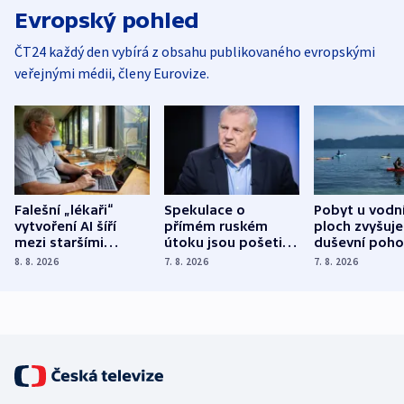
Evropský pohled
ČT24 každý den vybírá z obsahu publikovaného evropskými
veřejnými médii, členy Eurovize.
Falešní „lékaři“
Spekulace o
Pobyt u vodn
vytvoření AI šíří
přímém ruském
ploch zvyšuje
mezi staršími
útoku jsou pošetilé,
duševní poho
Poláky nebezpečné
míní estonský
ukázala
8. 8. 2026
7. 8. 2026
7. 8. 2026
zdravotní rady
bezpečnostní
mezinárodní 
expert