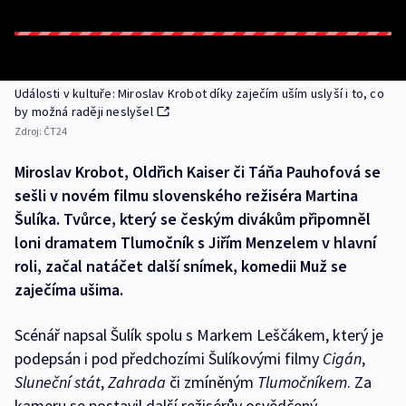
Události v kultuře: Miroslav Krobot díky zaječím uším uslyší i to, co
by možná raději neslyšel
Zdroj:
ČT24
Miroslav Krobot, Oldřich Kaiser či Táňa Pauhofová se
sešli v novém filmu slovenského režiséra Martina
Šulíka. Tvůrce, který se českým divákům připomněl
loni dramatem Tlumočník s Jiřím Menzelem v hlavní
roli, začal natáčet další snímek, komedii Muž se
zaječíma ušima.
Scénář napsal Šulík spolu s Markem Leščákem, který je
podepsán i pod předchozími Šulíkovými filmy
Cigán
,
Sluneční stát
,
Zahrada
či zmíněným
Tlumočníkem
. Za
kameru se postavil další režisérův osvědčený