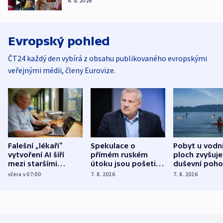
6. 8. 2026
Evropský pohled
ČT24 každý den vybírá z obsahu publikovaného evropskými
veřejnými médii, členy Eurovize.
Falešní „lékaři“
Spekulace o
Pobyt u vodn
vytvoření AI šíří
přímém ruském
ploch zvyšuje
mezi staršími
útoku jsou pošetilé,
duševní poho
Poláky nebezpečné
míní estonský
ukázala
včera v 07:00
7. 8. 2026
7. 8. 2026
zdravotní rady
bezpečnostní
mezinárodní 
expert