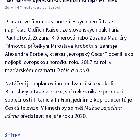
Táňa Pauhofová při zkoušce k filmu Muž se zaječíma ušima
Zdroj:
IN Film/Barbora Jančárová
Prostor ve filmu dostane z českých herců také
například Oldřich Kaiser, ze slovenských pak Táňa
Pauhofová, Zuzana Krónerová nebo Zuzana Mauréry.
Filmovou přítelkyni Miroslava Krobota si zahraje
Alexandra Borbély, kterou „evropský Oscar“ ocenil jako
nejlepší evropskou herečku roku 2017 za roli v
maďarském dramatu
O těle a o duši
.
Natáčení je naplánováno na dva měsíce v okolí
Bratislavy a také v Praze, snímek vzniká v produkci
společností Titanic a In Film, jedním z koproducentů je
Česká televize. V kinech by se měl
Muž se zaječíma
ušima
představit na jaře roku 2020.
ŠTÍTKY