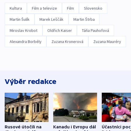
Kultura
Film a televize
Film
Slovensko
Martin Šulík
Marek Leščák
Martin Štrba
Miroslav Krobot
Oldřich Kaiser
Táňa Pauhofová
Alexandra Borbély
Zuzana Kronerová
Zuzana Mauréry
Výběr redakce
Rusové útočili na
Kanadu i Evropu dál
Účastníci po