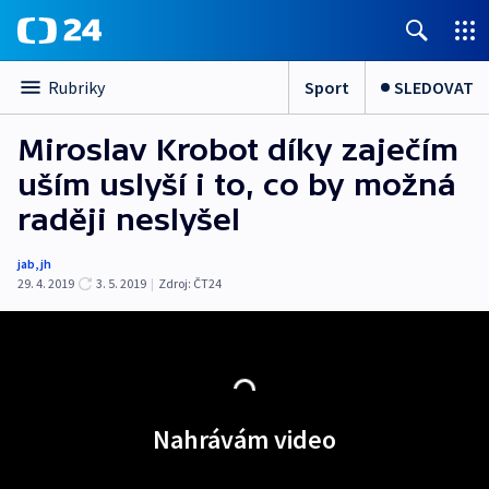
Sport
SLEDOVAT
Rubriky
Miroslav Krobot díky zaječím
uším uslyší i to, co by možná
raději neslyšel
jab
,
jh
29. 4. 2019
3. 5. 2019
|
Zdroj:
ČT24
Nahrávám video