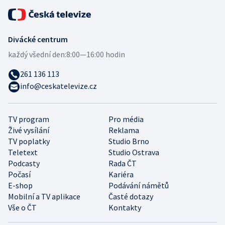
Divácké centrum
každý všední den:
8:00—16:00 hodin
261 136 113
info@ceskatelevize.cz
TV program
Pro média
Živé vysílání
Reklama
TV poplatky
Studio Brno
Teletext
Studio Ostrava
Podcasty
Rada ČT
Počasí
Kariéra
E-shop
Podávání námětů
Mobilní a TV aplikace
Časté dotazy
Vše o ČT
Kontakty