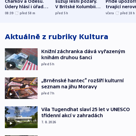
Charkov a Oděsu.
sužují lesní požáry.
Pride upozorň
Údery hlásí i úřady v
V Britské Kolumbii
trvající nerov
Bělgorodu
evakuovali tisíce lidí
společensko
08:39
před 58
m
před 5
h
včera
před 18
h
atmosféru
Aktuálně z rubriky
Kultura
Knižní záchranka dává vyřazeným
knihám druhou šanci
před 5
h
„Brněnské hantec“ rozšíří kulturní
seznam na jihu Moravy
před 7
h
Vila Tugendhat slaví 25 let v UNESCO
třídenní akcí v zahradách
7. 8. 2026