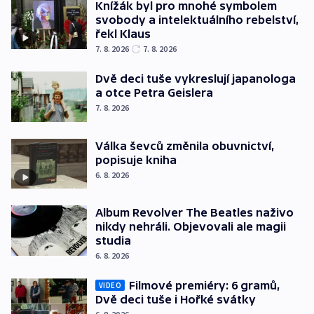
Knížák byl pro mnohé symbolem
svobody a intelektuálního rebelství,
řekl Klaus
7. 8. 2026
7. 8. 2026
Dvě deci tuše vykreslují japanologa
a otce Petra Geislera
7. 8. 2026
Válka ševců změnila obuvnictví,
popisuje kniha
6. 8. 2026
Album Revolver The Beatles naživo
nikdy nehráli. Objevovali ale magii
studia
6. 8. 2026
Filmové premiéry: 6 gramů,
VIDEO
Dvě deci tuše i Hořké svátky