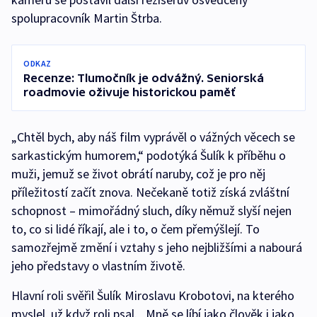
spolupracovník Martin Štrba.
ODKAZ
Recenze: Tlumočník je odvážný. Seniorská
roadmovie oživuje historickou paměť
„Chtěl bych, aby náš film vyprávěl o vážných věcech se
sarkastickým humorem,“ podotýká Šulík k příběhu o
muži, jemuž se život obrátí naruby, což je pro něj
příležitostí začít znova. Nečekaně totiž získá zvláštní
schopnost – mimořádný sluch, díky němuž slyší nejen
to, co si lidé říkají, ale i to, o čem přemýšlejí. To
samozřejmě změní i vztahy s jeho nejbližšími a nabourá
jeho představy o vlastním životě.
Hlavní roli svěřil Šulík Miroslavu Krobotovi, na kterého
myslel, už když roli psal. „Mně se líbí jako člověk i jako