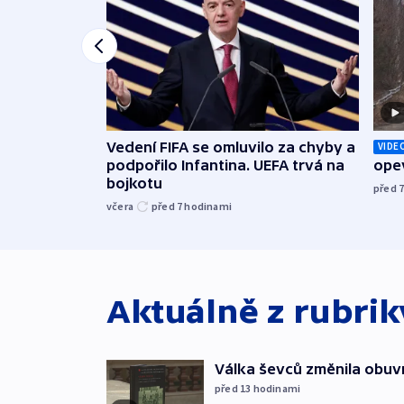
Vedení FIFA se omluvilo za chyby a
VIDE
podpořilo Infantina. UEFA trvá na
opev
bojkotu
před 
včera
před 7
hodinami
Aktuálně z rubri
Válka ševců změnila obuvn
před 13
hodinami