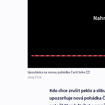
Nahr
Upoutávka na novou pohádku Čertí brko
Zdroj:
ČT24
Kdo chce zrušit peklo a slib
upozorňuje nová pohádka Čer