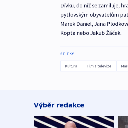
Dívku, do níž se zamiluje, hr
pytlovským obyvatelům patř
Marek Daniel, Jana Plodková 
Kopta nebo Jakub Žáček.
ŠTÍTKY
Kultura
Film a televize
Mar
Výběr redakce