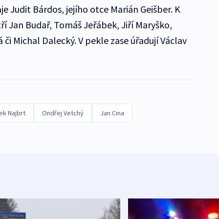
aje Judit Bárdos, jejího otce Marián Geišber. K
í Jan Budař, Tomáš Jeřábek, Jiří Maryško,
či Michal Dalecký. V pekle zase úřadují Václav
ek Najbrt
Ondřej Vetchý
Jan Cina