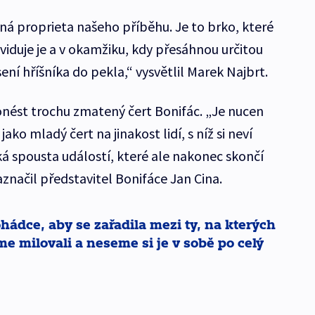
lná proprieta našeho příběhu. Je to brko, které
 eviduje je a v okamžiku, kdy přesáhnou určitou
sení hříšníka do pekla,“ vysvětlil Marek Najbrt.
nést trochu zmatený čert Bonifác. „Je nucen
jako mladý čert na jinakost lidí, s níž si neví
ká spousta událostí, které ale nakonec skončí
ačil představitel Bonifáce Jan Cina.
hádce, aby se zařadila mezi ty, na kterých
sme milovali a neseme si je v sobě po celý