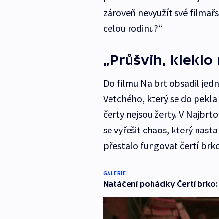
zároveň nevyužít své filmařs
celou rodinu?“
„Průšvih, kleklo
Do filmu Najbrt obsadil jed
Vetchého, který se do pekla 
čerty nejsou žerty. V Najbrto
se vyřešit chaos, který nas
přestalo fungovat čertí brko
GALERIE
Natáčení pohádky Čertí brko: 