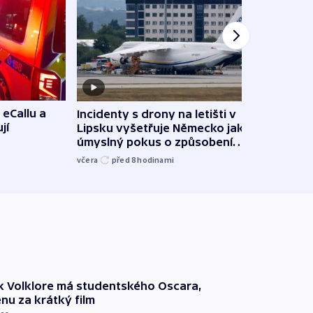
 eCallu a
Incidenty s drony na letišti v
Klima
jí
Lipsku vyšetřuje Německo jako
podn
úmyslný pokus o způsobení
i sví
exploze
včera
před 8
hodinami
včera
k Volklore má studentského Oscara,
nu za krátký film