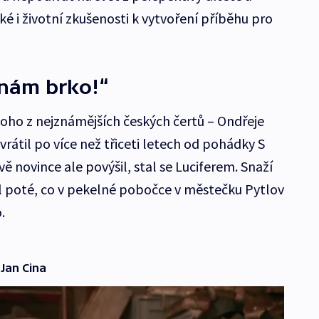
ké i životní zkušenosti k vytvoření příběhu pro
 nám brko!“
noho z nejznámějších českých čertů – Ondřeje
vrátil po více než třiceti letech od pohádky S
vě novince ale povýšil, stal se Luciferem. Snaží
tal poté, co v pekelné pobočce v městečku Pytlov
.
Jan Cina