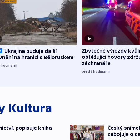
Zbytečné výjezdy kvůli
Ukrajina buduje další
O
obtěžující hovory zdržu
nění na hranici s Běloruskem
záchranáře
7
hodinami
před 8
hodinami
ky
Kultura
ictví, popisuje kniha
Český sníme
zabojuje o ce