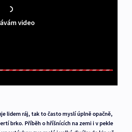
ávám video
uje lidem ráj, tak to často myslí úplně opačně,
tí brko. Příběh o hříšnících na zemi i v pekle