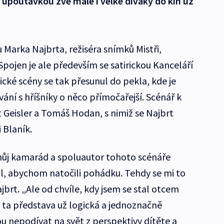
í upoutávkou zve malé i velké diváky do kin už
 Marka Najbrta, režiséra snímků Mistři,
Spojen je ale především se satirickou Kanceláří
ické scény se tak přesunul do pekla, kde je
vání s hříšníky o něco přímočařejší. Scénář k
 Geisler a Tomáš Hodan, s nimiž se Najbrt
 Blaník.
i můj kamarád a spoluautor tohoto scénáře
l, abychom natočili pohádku. Tehdy se mi to
jbrt. „Ale od chvíle, kdy jsem se stal otcem
 ta představa už logická a jednoznačně
nou nepodívat na svět z perspektivy dítěte a