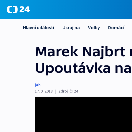
Hlavní události
Ukrajina
Volby
Domácí
Marek Najbrt 
Upoutávka na 
jab
17. 9. 2018
|
Zdroj:
ČT24