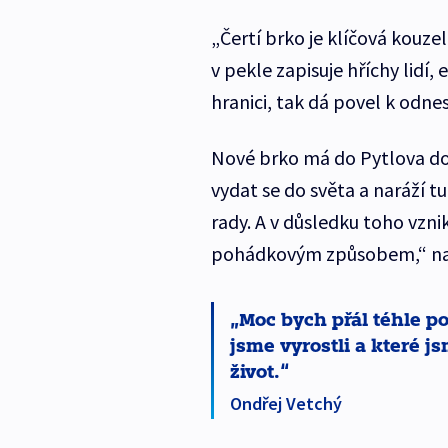
„Čertí brko je klíčová kouze
v pekle zapisuje hříchy lidí,
hranici, tak dá povel k odne
Nové brko má do Pytlova do
vydat se do světa a naráží tu 
rady. A v důsledku toho vzni
pohádkovým způsobem,“ nazn
Moc bych přál téhle po
jsme vyrostli a které j
život.
Ondřej Vetchý