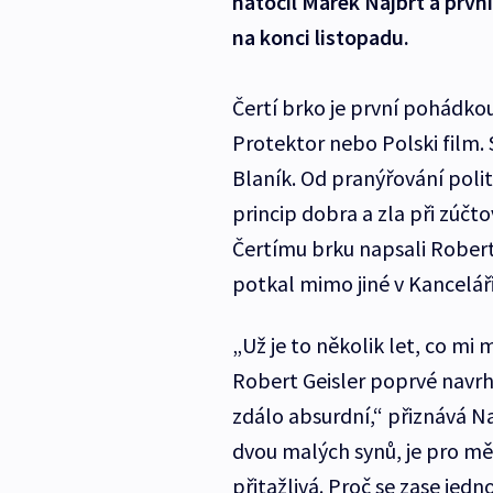
natočil Marek Najbrt a prvn
na konci listopadu.
Čertí brko je první pohádkou
Protektor nebo Polski film. 
Blaník. Od pranýřování polit
princip dobra a zla při zúčto
Čertímu brku napsali Robert
potkal mimo jiné v Kanceláři
„Už je to několik let, co m
Robert Geisler poprvé navrh
zdálo absurdní,“ přiznává Na
dvou malých synů, je pro mě
přitažlivá. Proč se zase jed