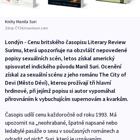
Knihy Manila Suri
Zdroj:
ČT24/manilsuri.com
Londýn - Cenu britského časopisu Literary Review
Surimu, která upozorňuje na obzvlášť nepovedené
popisy sexuálních scén, letos získal americký
spisovatel indického původu Manil Suri. Ocenění
získal za sexuální scénu z jeho románu The City of
Devi (Město Déví), kterou prožívají tři hlavní
hrdinové, při jejímž popisu si autor vypomáhal
přirovnáním k vybuchujícím supernovám a kvarkům.
Časopis udílí cenu každoročně od roku 1993. Má
upozornit na „neohrabané, špatně napsané nebo
ledabylé pasáže o sexu v současných románech a
odradit od nich“. Suri, který je uznávaným