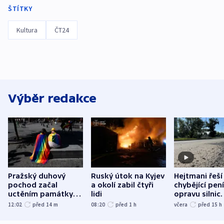
ŠTÍTKY
Kultura
ČT24
Výběr redakce
Pražský duhový
Ruský útok na Kyjev
Hejtmani řeší
pochod začal
a okolí zabil čtyři
chybějící pen
uctěním památky
lidi
opravu silnic.
obětí berlínského
nenárokové, 
12:02
před 14
m
08:20
před 1
h
včera
před 15
h
útoku
ministerstvo