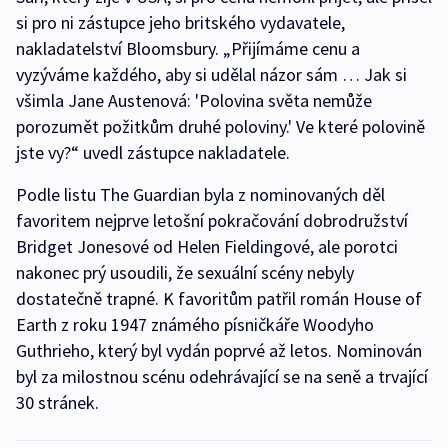
si pro ni zástupce jeho britského vydavatele,
nakladatelství Bloomsbury. „Přijímáme cenu a
vyzýváme každého, aby si udělal názor sám … Jak si
všimla Jane Austenová: 'Polovina světa nemůže
porozumět požitkům druhé poloviny.' Ve které polovině
jste vy?“ uvedl zástupce nakladatele.
Podle listu The Guardian byla z nominovaných děl
favoritem nejprve letošní pokračování dobrodružství
Bridget Jonesové od Helen Fieldingové, ale porotci
nakonec prý usoudili, že sexuální scény nebyly
dostatečně trapné. K favoritům patřil román House of
Earth z roku 1947 známého písničkáře Woodyho
Guthrieho, který byl vydán poprvé až letos. Nominován
byl za milostnou scénu odehrávající se na seně a trvající
30 stránek.