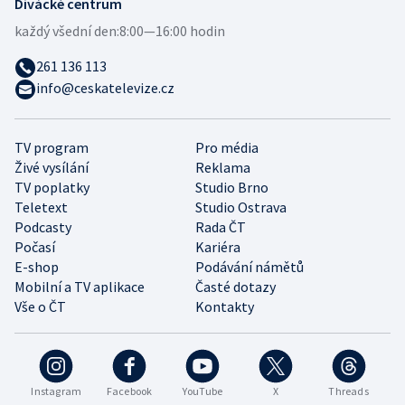
Divácké centrum
každý všední den:
8:00—16:00 hodin
261 136 113
info@ceskatelevize.cz
TV program
Pro média
Živé vysílání
Reklama
TV poplatky
Studio Brno
Teletext
Studio Ostrava
Podcasty
Rada ČT
Počasí
Kariéra
E-shop
Podávání námětů
Mobilní a TV aplikace
Časté dotazy
Vše o ČT
Kontakty
Instagram
Facebook
YouTube
X
Threads