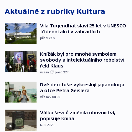
Aktuálně z rubriky
Kultura
Vila Tugendhat slaví 25 let v UNESCO
třídenní akcí v zahradách
před 22
h
Knížák byl pro mnohé symbolem
svobody a intelektuálního rebelství,
řekl Klaus
včera
před 22
h
Dvě deci tuše vykreslují japanologa
a otce Petra Geislera
včera v 08:00
Válka ševců změnila obuvnictví,
popisuje kniha
6. 8. 2026