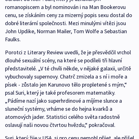
romanopiscem a byl nominován i na Man Bookerovu
cenu, se získáním ceny za mizerný popis sexu dostal do
dobré literární společnosti. Mezi minulými vítězi jsou
John Updike, Norman Mailer, Tom Wolfe a Sebastian
Faulks.
Porotci z Literary Review uvedli, že je přesvědčil vrchol
dlouhé sexuální scény, na které se podíleli tři hlavní
představitelé. „V té chvíli někde, v nějaké galaxii, určitě
vybuchovaly supernovy. Chatrč zmizela a s ní i moře a
písek - zůstalo jen Karunovo tělo propletené s mým,“
psal Suri, který je také profesorem matematiky.
„Pádíme nazí jako superhrdinové a míjíme slunce a
sluneční systémy, vrháme se do hejna kvarků a
atomových jader. Statistici celého světa radostně
oslavují naši novou čtvrtou hvězdu,“ pokračoval.
Suri, který žije v USA, si pro cenu nemohl přijet, ale přišel