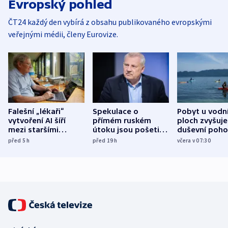
Evropský pohled
ČT24 každý den vybírá z obsahu publikovaného evropskými
veřejnými médii, členy Eurovize.
Falešní „lékaři“
Spekulace o
Pobyt u vodn
vytvoření AI šíří
přímém ruském
ploch zvyšuje
mezi staršími
útoku jsou pošetilé,
duševní poho
Poláky nebezpečné
míní estonský
ukázala
před 5
h
před 19
h
včera v 07:30
zdravotní rady
bezpečnostní
mezinárodní 
expert