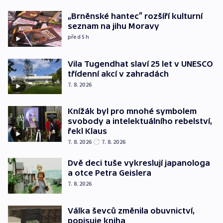
„Brněnské hantec“ rozšíří kulturní
seznam na jihu Moravy
před 5
h
Vila Tugendhat slaví 25 let v UNESCO
třídenní akcí v zahradách
7. 8. 2026
Knížák byl pro mnohé symbolem
svobody a intelektuálního rebelství,
řekl Klaus
7. 8. 2026
7. 8. 2026
Dvě deci tuše vykreslují japanologa
a otce Petra Geislera
7. 8. 2026
Válka ševců změnila obuvnictví,
popisuje kniha