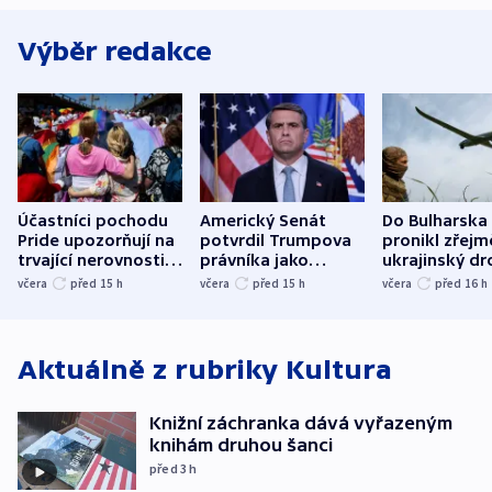
Výběr redakce
Účastníci pochodu
Americký Senát
Do Bulharska
Pride upozorňují na
potvrdil Trumpova
pronikl zřejm
trvající nerovnosti i
právníka jako
ukrajinský dr
společenskou
ministra
explodoval k
včera
před 15
h
včera
před 15
h
včera
před 16
h
atmosféru
spravedlnosti
od plynovod
Aktuálně z rubriky
Kultura
Knižní záchranka dává vyřazeným
knihám druhou šanci
před 3
h