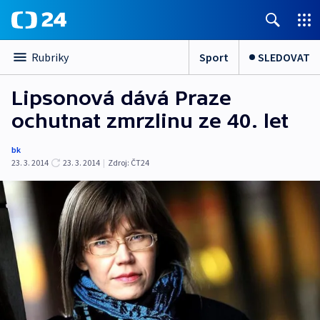
Sport
SLEDOVAT
Rubriky
Lipsonová dává Praze
ochutnat zmrzlinu ze 40. let
bk
23. 3. 2014
23. 3. 2014
|
Zdroj:
ČT24