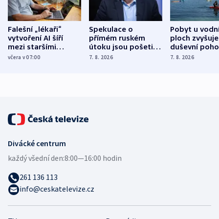
Falešní „lékaři“
Spekulace o
Pobyt u vodn
vytvoření AI šíří
přímém ruském
ploch zvyšuje
mezi staršími
útoku jsou pošetilé,
duševní poho
Poláky nebezpečné
míní estonský
ukázala
včera v 07:00
7. 8. 2026
7. 8. 2026
zdravotní rady
bezpečnostní
mezinárodní 
expert
Divácké centrum
každý všední den:
8:00—16:00 hodin
261 136 113
info@ceskatelevize.cz