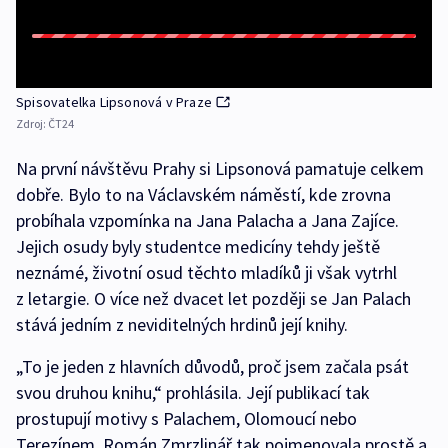
Spisovatelka Lipsonová v Praze
Zdroj:
ČT24
Na první návštěvu Prahy si Lipsonová pamatuje celkem
dobře. Bylo to na Václavském náměstí, kde zrovna
probíhala vzpomínka na Jana Palacha a Jana Zajíce.
Jejich osudy byly studentce medicíny tehdy ještě
neznámé, životní osud těchto mladíků ji však vytrhl
z letargie. O více než dvacet let později se Jan Palach
stává jedním z neviditelných hrdinů její knihy.
„To je jeden z hlavních důvodů, proč jsem začala psát
svou druhou knihu,“ prohlásila. Její publikací tak
prostupují motivy s Palachem, Olomoucí nebo
Terezínem. Román Zmrzlinář tak pojmenovala prostě a