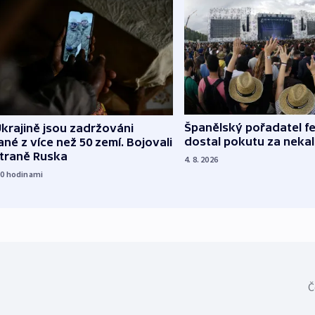
Španělský pořadatel fe
krajině jsou zadržováni
dostal pokutu za nekal
né z více než 50 zemí. Bojovali
straně Ruska
4. 8. 2026
10
hodinami
Č