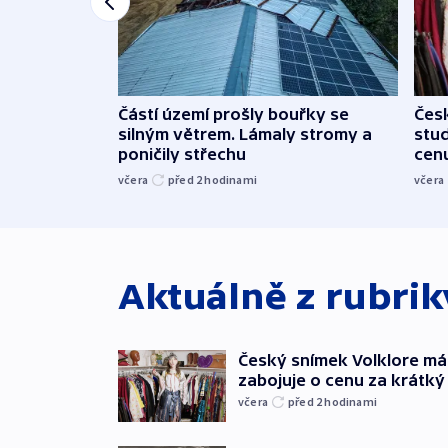
Částí území prošly bouřky se
Čes
silným větrem. Lámaly stromy a
stu
poničily střechu
cenu
včera
před 2
hodinami
včera
Aktuálně z rubri
Český snímek Volklore má
zabojuje o cenu za krátký 
včera
před 2
hodinami