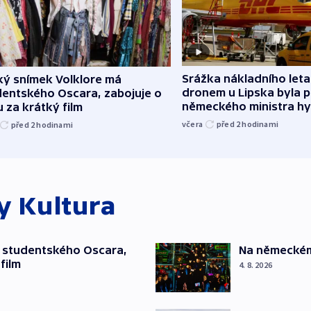
Srážka nákladního leta
ký snímek Volklore má
dronem u Lipska byla 
dentského Oscara, zabojuje o
německého ministra hy
 za krátký film
včera
před 2
hodinami
před 2
hodinami
ky
Kultura
 studentského Oscara,
Na německém 
film
4. 8. 2026