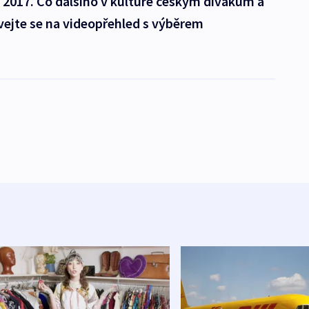
k 2017. Co dalšího v kultuře českým divákům a
ejte se na videopřehled s výběrem