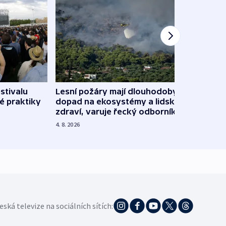
stivalu
Lesní požáry mají dlouhodobý
Ukraj
é praktiky
dopad na ekosystémy a lidské
Franc
zdraví, varuje řecký odborník
požá
4. 8. 2026
3. 8. 20
eská televize na sociálních sítích: