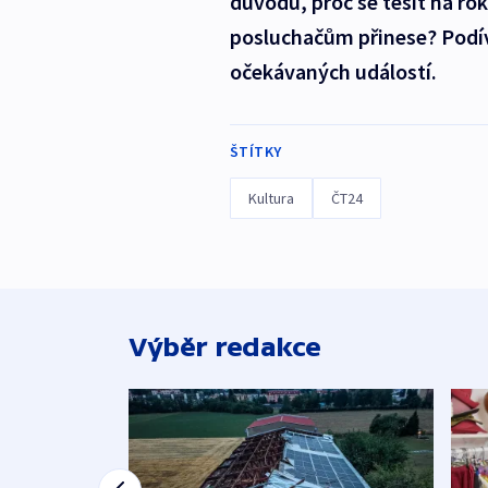
důvodů, proč se těšit na ro
posluchačům přinese? Podív
očekávaných událostí.
ŠTÍTKY
Kultura
ČT24
Výběr redakce