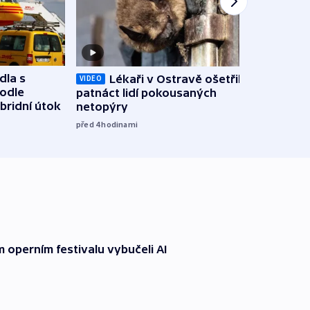
dla s
Lékaři v Ostravě ošetřili už
Koali
VIDEO
podle
patnáct lidí pokousaných
novel
bridní útok
netopýry
zájm
před 4
hodinami
před 4
operním festivalu vybučeli AI