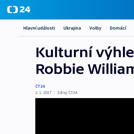
Hlavní události
Ukrajina
Volby
Domácí
Kulturní výhl
Robbie William
ČT24
2. 1. 2017
|
Zdroj:
ČT24