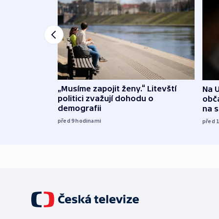
„Musíme zapojit ženy.“ Litevští
Na U
politici zvažují dohodu o
obča
demografii
na 
před 9
hodinami
před 