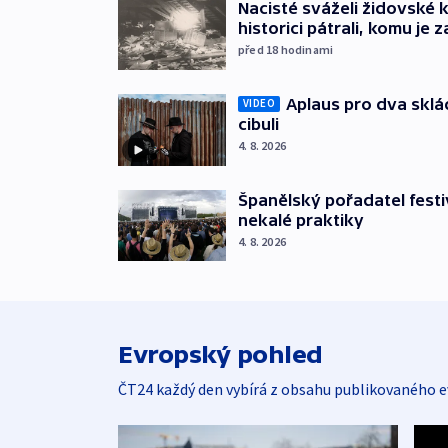
Nacisté sváželi židovské 
historici pátrali, komu je z
před 18
hodinami
Aplaus pro dva sklá
VIDEO
cibuli
4. 8. 2026
Španělský pořadatel festi
nekalé praktiky
4. 8. 2026
Evropský pohled
ČT24 každý den vybírá z obsahu publikovaného e