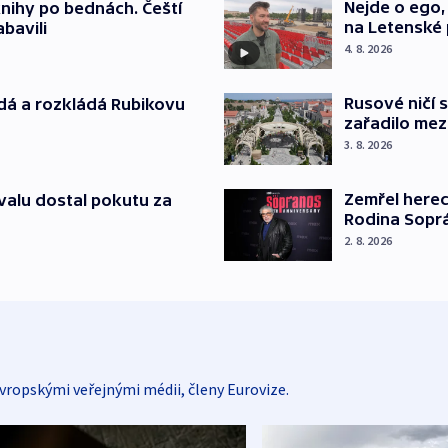
Nejde o ego,
knihy po bednách. Čeští
na Letenské 
abavili
4. 8. 2026
Rusové ničí
dá a rozkládá Rubikovu
zařadilo me
3. 8. 2026
Zemřel herec
valu dostal pokutu za
Rodina Sopr
2. 8. 2026
vropskými veřejnými médii, členy Eurovize.