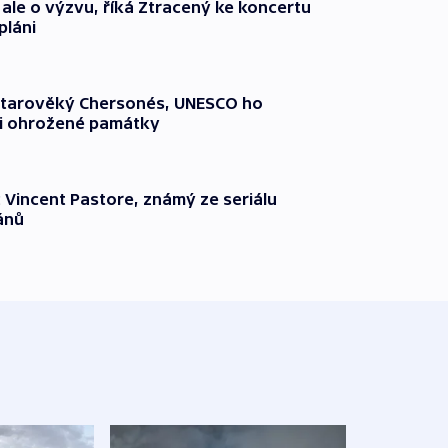
 ale o výzvu, říká Ztracený ke koncertu
pláni
 starověký Chersonés, UNESCO ho
zi ohrožené památky
 Vincent Pastore, známý ze seriálu
ánů