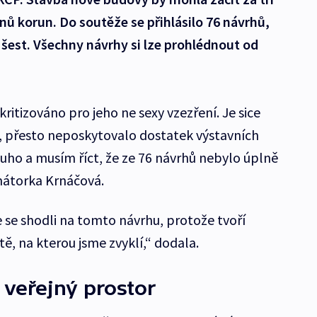
nů korun. Do soutěže se přihlásilo 76 návrhů,
šest. Všechny návrhy si lze prohlédnout od
ritizováno pro jeho ne sexy vzezření. Je sice
ě, přesto neposkytovalo dostatek výstavních
ouho a musím říct, že ze 76 návrhů nebylo úplně
mátorka Krnáčová.
 se shodli na tomto návrhu, protože tvoří
ě, na kterou jsme zvyklí,“ dodala.
 veřejný prostor