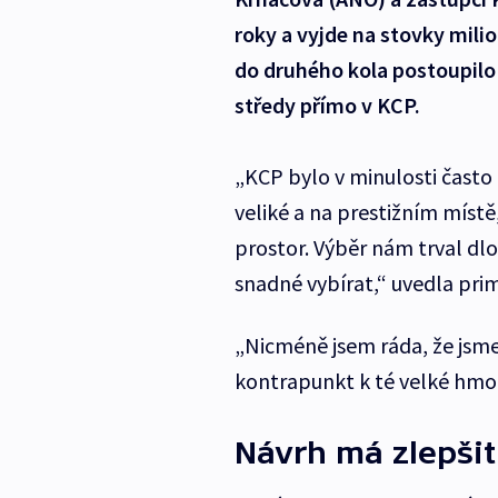
roky a vyjde na stovky milio
do druhého kola postoupilo 
středy přímo v KCP.
„KCP bylo v minulosti často k
veliké a na prestižním míst
prostor. Výběr nám trval dl
snadné vybírat,“ uvedla pri
„Nicméně jsem ráda, že jsme
kontrapunkt k té velké hmot
Návrh má zlepšit