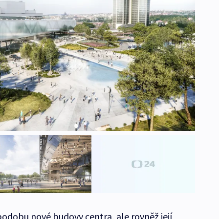
podobu nové budovy centra, ale rovněž její