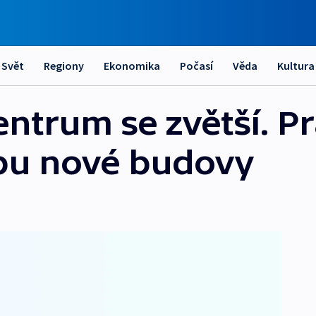
Svět
Regiony
Ekonomika
Počasí
Věda
Kultura
ntrum se zvětší. P
bu nové budovy