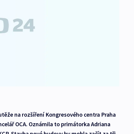
utěže na rozšíření Kongresového centra Praha
ncelář OCA. Oznámila to primátorka Adriana
KCP. Stavba nové budovy by mohla začít za tři