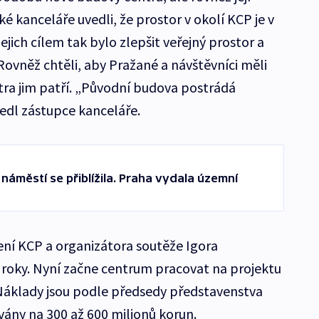
ké kanceláře uvedli, že prostor v okolí KCP je v
jich cílem tak bylo zlepšit veřejný prostor a
Rovněž chtěli, aby Pražané a návštěvníci měli
ntra jim patří. „Původní budova postrádá
edl zástupce kanceláře.
áměstí se přiblížila. Praha vydala územní
ní KCP a organizátora soutěže Igora
3 roky. Nyní začne centrum pracovat na projektu
Náklady jsou podle předsedy představenstva
ny na 300 až 600 milionů korun.