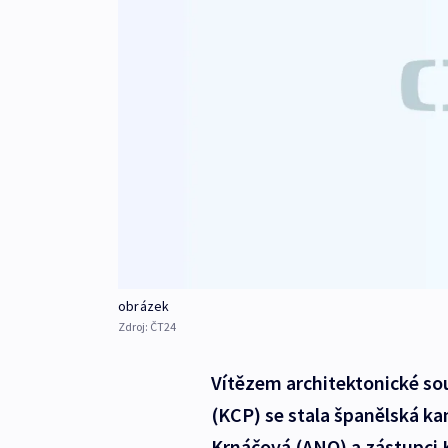
obrázek
Zdroj:
ČT24
Vítězem architektonické so
(KCP) se stala španělská ka
Krnáčová (ANO) a zástupci 