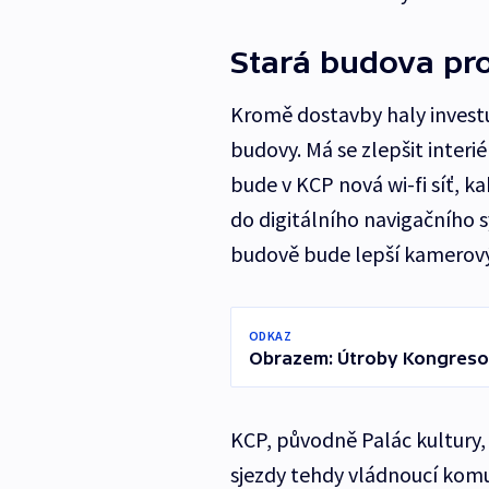
Stará budova pr
Kromě dostavby haly invest
budovy. Má se zlepšit inter
bude v KCP nová wi-fi síť, k
do digitálního navigačního s
budově bude lepší kamerový
ODKAZ
Obrazem: Útroby Kongreso
KCP, původně Palác kultury, 
sjezdy tehdy vládnoucí komu