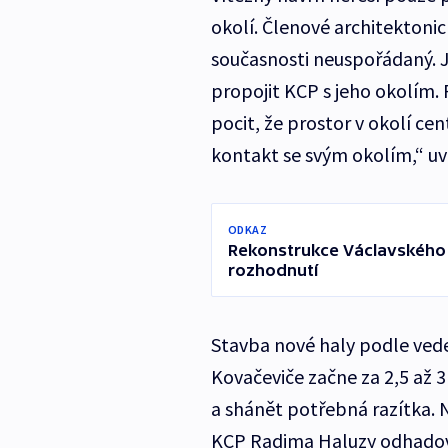
okolí. Členové architektonic
současnosti neuspořádaný. Je
propojit KCP s jeho okolím. 
pocit, že prostor v okolí ce
kontakt se svým okolím,“ uv
ODKAZ
Rekonstrukce Václavského n
rozhodnutí
Stavba nové haly podle vede
Kovačeviče začne za 2,5 až 
a shánět potřebná razítka. 
KCP Radima Haluzy odhadová