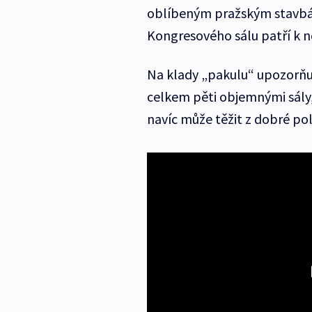
oblíbeným pražským stavbám
Kongresového sálu patří k n
Na klady „pakulu“ upozorňují
celkem pěti objemnými sály,
navíc může těžit z dobré po