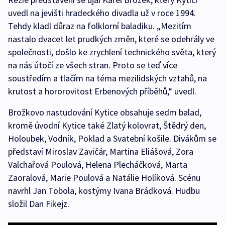
uvedl na jevišti hradeckého divadla už v roce 1994.
Tehdy kladl důraz na folklorní baladiku. „Mezitím
nastalo dvacet let prudkých změn, které se odehrály ve
společnosti, došlo ke zrychlení technického světa, který
na nás útočí ze všech stran. Proto se teď více
soustředím a tlačím na téma mezilidských vztahů, na
krutost a hororovitost Erbenových příběhů,“ uvedl.
Brožkovo nastudování Kytice obsahuje sedm balad,
kromě úvodní Kytice také Zlatý kolovrat, Štědrý den,
Holoubek, Vodník, Poklad a Svatební košile. Divákům se
představí Miroslav Zavičár, Martina Eliášová, Zora
Valchařová Poulová, Helena Plecháčková, Marta
Zaoralová, Marie Poulová a Natálie Holíková. Scénu
navrhl Jan Tobola, kostýmy Ivana Brádková. Hudbu
složil Dan Fikejz.