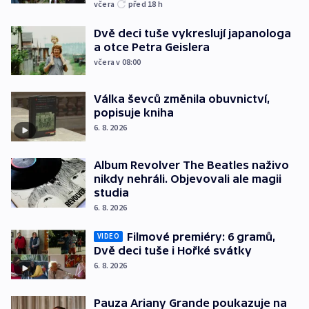
včera
před 18
h
Dvě deci tuše vykreslují japanologa
a otce Petra Geislera
včera v 08:00
Válka ševců změnila obuvnictví,
popisuje kniha
6. 8. 2026
Album Revolver The Beatles naživo
nikdy nehráli. Objevovali ale magii
studia
6. 8. 2026
Filmové premiéry: 6 gramů,
VIDEO
Dvě deci tuše i Hořké svátky
6. 8. 2026
Pauza Ariany Grande poukazuje na