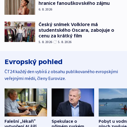
hranice fanouškovského zájmu
6. 8. 2026
Český snímek Volklore má
studentského Oscara, zabojuje o
cenu za krátký film
5. 8. 2026
5. 8. 2026
Evropský pohled
ČT24 každý den vybírá z obsahu publikovaného evropskými
veřejnými médii, členy Eurovize.
Falešní „lékaři“
Spekulace o
Pobyt u vodn
vytvoření AI šíří
přímém ruském
ploch zvyšuje