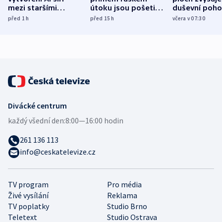
mezi staršími
útoku jsou pošetilé,
duševní poho
Poláky nebezpečné
míní estonský
ukázala
před 1
h
před 15
h
včera v 07:30
zdravotní rady
bezpečnostní
mezinárodní 
expert
Divácké centrum
každý všední den:
8:00—16:00 hodin
261 136 113
info@ceskatelevize.cz
TV program
Pro média
Živé vysílání
Reklama
TV poplatky
Studio Brno
Teletext
Studio Ostrava