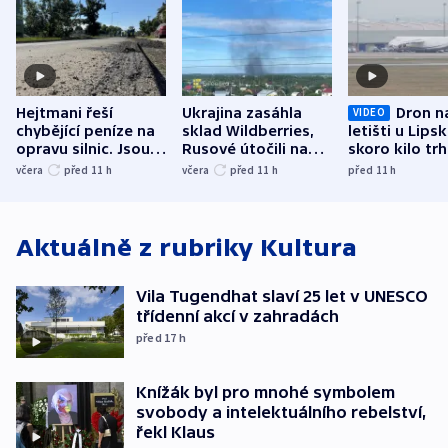
Hejtmani řeší
Ukrajina zasáhla
Dron n
VIDEO
chybějící peníze na
sklad Wildberries,
letišti u Lips
opravu silnic. Jsou
Rusové útočili na
skoro kilo trh
nenárokové, namítá
trh, hasiče či
indicie ukazuj
včera
před 11
h
včera
před 11
h
před 11
h
ministerstvo
stadion
Rusko
Aktuálně z rubriky
Kultura
Vila Tugendhat slaví 25 let v UNESCO
třídenní akcí v zahradách
před 17
h
Knížák byl pro mnohé symbolem
svobody a intelektuálního rebelství,
řekl Klaus