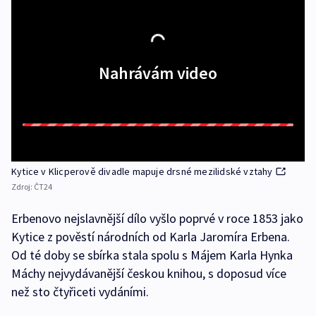
Nahrávám video
Kytice v Klicperově divadle mapuje drsné mezilidské vztahy
Zdroj:
ČT24
Erbenovo nejslavnější dílo vyšlo poprvé v roce 1853 jako
Kytice z pověstí národních od Karla Jaromíra Erbena.
Od té doby se sbírka stala spolu s Májem Karla Hynka
Máchy nejvydávanější českou knihou, s doposud více
než sto čtyřiceti vydáními.