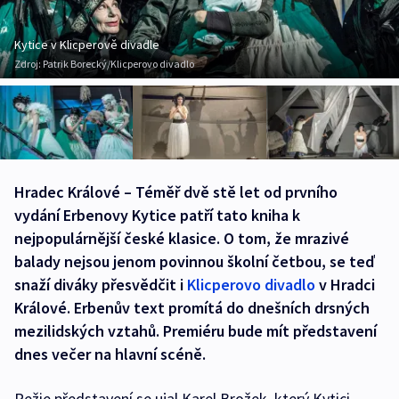
Kytice v Klicperově divadle
Zdroj:
Patrik Borecký/Klicperovo divadlo
Hradec Králové – Téměř dvě stě let od prvního
vydání Erbenovy Kytice patří tato kniha k
nejpopulárnější české klasice. O tom, že mrazivé
balady nejsou jenom povinnou školní četbou, se teď
snaží diváky přesvědčit i
Klicperovo divadlo
v Hradci
Králové. Erbenův text promítá do dnešních drsných
mezilidských vztahů. Premiéru bude mít představení
dnes večer na hlavní scéně.
Režie představení se ujal Karel Brožek, který Kytici