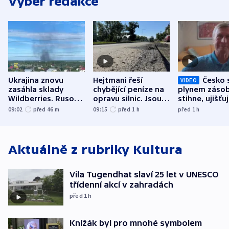
Výběr redakce
Ukrajina znovu
Hejtmani řeší
Česko 
VIDEO
zasáhla sklady
chybějící peníze na
plynem zásob
Wildberries. Rusové
opravu silnic. Jsou
stihne, ujišťu
útočili v Charkovské
nenárokové, namítá
expert. Sníže
09:02
před 46
m
09:15
před 1
h
před 1
h
oblasti
ministerstvo
však slíbit ne
Aktuálně z rubriky
Kultura
Vila Tugendhat slaví 25 let v UNESCO
třídenní akcí v zahradách
před 1
h
Knížák byl pro mnohé symbolem