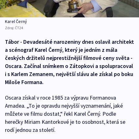
Karel Černý
Zdroj:
ČT24
Tábor - Devadesáté narozeniny dnes oslavil architekt
a scénograf Karel Černý, který je jedním z mála
českých držitelů nejprestižnější filmové ceny světa -
Oscara. Začínal snímkem o Zátopkovi a spolupracoval
i s Karlem Zemanem, největší slávu ale získal po boku
Miloše Formana.
Oscara získal v roce 1985 za výpravu Formanova
Amadea. „To je opravdu nejvyšší vyznamenání, jaké
můžete ve filmu dostat,“ řekl Karel Černý. Podle
herečky Miriam Kantorkové je to osobnost, která se
rodí jednou za století.