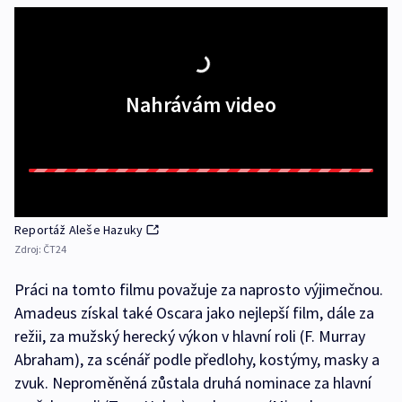
Nahrávám video
Reportáž Aleše Hazuky
Zdroj:
ČT24
Práci na tomto filmu považuje za naprosto výjimečnou.
Amadeus získal také Oscara jako nejlepší film, dále za
režii, za mužský herecký výkon v hlavní roli (F. Murray
Abraham), za scénář podle předlohy, kostýmy, masky a
zvuk. Neproměněná zůstala druhá nominace za hlavní