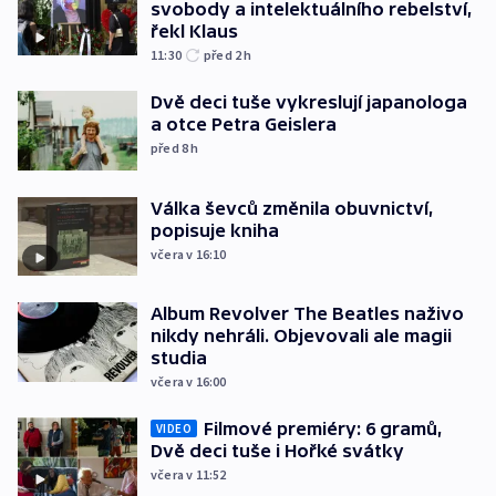
svobody a intelektuálního rebelství,
řekl Klaus
11:30
před 2
h
Dvě deci tuše vykreslují japanologa
a otce Petra Geislera
před 8
h
Válka ševců změnila obuvnictví,
popisuje kniha
včera v 16:10
Album Revolver The Beatles naživo
nikdy nehráli. Objevovali ale magii
studia
včera v 16:00
Filmové premiéry: 6 gramů,
VIDEO
Dvě deci tuše i Hořké svátky
včera v 11:52