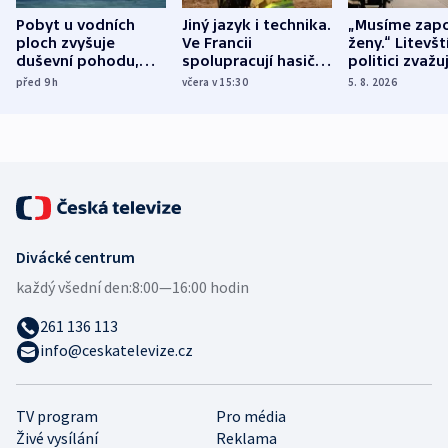
Pobyt u vodních
Jiný jazyk i technika.
„Musíme zapo
ploch zvyšuje
Ve Francii
ženy.“ Litevšt
duševní pohodu,
spolupracují hasiči z
politici zvažuj
ukázala
různých zemí
dohodu o
před 9
h
včera v 15:30
5. 8. 2026
mezinárodní studie
demografii
Divácké centrum
každý všední den:
8:00—16:00 hodin
261 136 113
info@ceskatelevize.cz
TV program
Pro média
Živé vysílání
Reklama