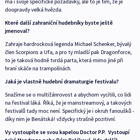
má i svoje specifické požadavky, ale to je tím, že je
doopravdy velká hvězda.
Které další zahraniční hudebníky byste ještě
jmenoval?
Zahraje hardrocková legenda Michael Schenker, bývalý
člen Scorpions a Ufa, a pro ty mladší pak Dragonforce,
to je taková hodně tvrdá parta, která mimo jiné při
hraní skáče na trampolínách.
Jaká je vlastně hudební dramaturgie festivalu?
Snažíme se o multižánrovost a abychom vycítili, co lidi
na festival láká. Říká, že je mainstreamový, a takových
festivalů tady moc není. Specifický je i okruh fanoušků -
díky nim je Benátská! vždycky strašně pozitivní.
Vy vystoupíte se svou kapelou Doctor P.P. Vystoupí