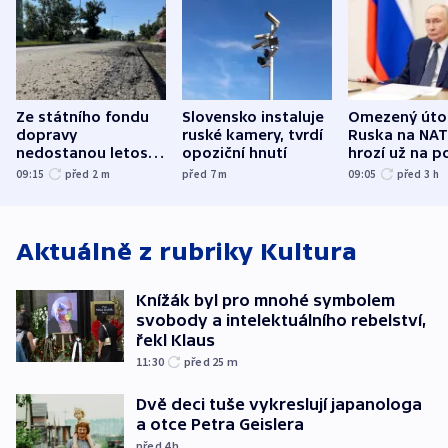
Ze státního fondu
Slovensko instaluje
Omezený úto
dopravy
ruské kamery, tvrdí
Ruska na NA
nedostanou letos
opoziční hnutí
hrozí už na p
kraje na silnice ani
varují tajné s
09:15
před 2
m
před 7
m
09:05
před 3
h
korunu, řekl Půta
USA
Aktuálně z rubriky
Kultura
Knížák byl pro mnohé symbolem
svobody a intelektuálního rebelství,
řekl Klaus
11:30
před 25
m
Dvě deci tuše vykreslují japanologa
a otce Petra Geislera
před 4
h