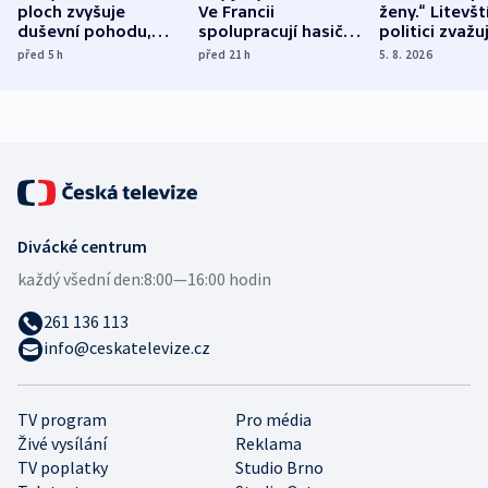
ploch zvyšuje
Ve Francii
ženy.“ Litevšt
duševní pohodu,
spolupracují hasiči z
politici zvažuj
ukázala
různých zemí
dohodu o
před 5
h
před 21
h
5. 8. 2026
mezinárodní studie
demografii
Divácké centrum
každý všední den:
8:00—16:00 hodin
261 136 113
info@ceskatelevize.cz
TV program
Pro média
Živé vysílání
Reklama
TV poplatky
Studio Brno