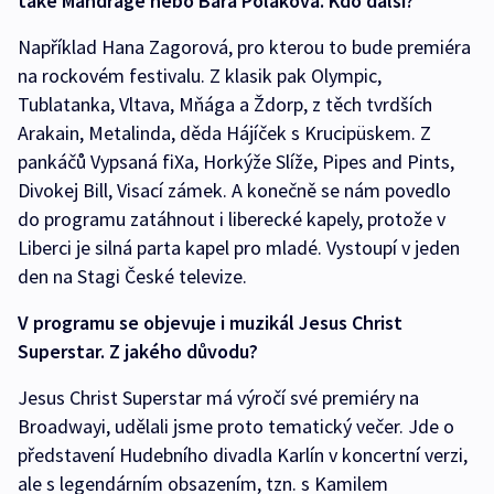
také Mandrage nebo Bára Poláková. Kdo další?
Například Hana Zagorová, pro kterou to bude premiéra
na rockovém festivalu. Z klasik pak Olympic,
Tublatanka, Vltava, Mňága a Ždorp, z těch tvrdších
Arakain, Metalinda, děda Hájíček s Krucipüskem. Z
pankáčů Vypsaná fiXa, Horkýže Slíže, Pipes and Pints,
Divokej Bill, Visací zámek. A konečně se nám povedlo
do programu zatáhnout i liberecké kapely, protože v
Liberci je silná parta kapel pro mladé. Vystoupí v jeden
den na Stagi České televize.
V programu se objevuje i muzikál Jesus Christ
Superstar. Z jakého důvodu?
Jesus Christ Superstar má výročí své premiéry na
Broadwayi, udělali jsme proto tematický večer. Jde o
představení Hudebního divadla Karlín v koncertní verzi,
ale s legendárním obsazením, tzn. s Kamilem