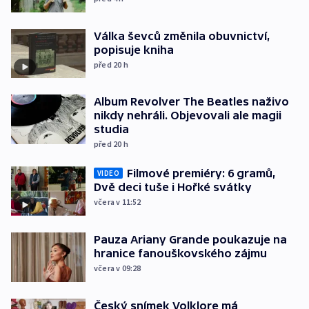
Válka ševců změnila obuvnictví,
popisuje kniha
před 20
h
Album Revolver The Beatles naživo
nikdy nehráli. Objevovali ale magii
studia
před 20
h
Filmové premiéry: 6 gramů,
VIDEO
Dvě deci tuše i Hořké svátky
včera v 11:52
Pauza Ariany Grande poukazuje na
hranice fanouškovského zájmu
včera v 09:28
Český snímek Volklore má