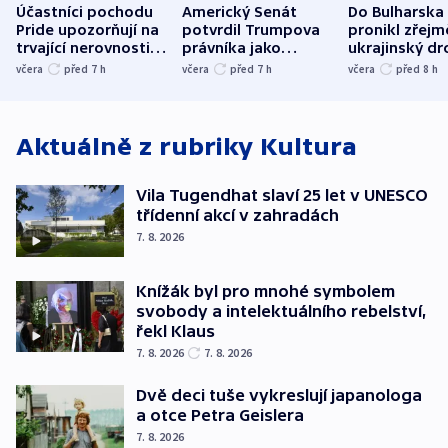
Účastníci pochodu
Americký Senát
Do Bulharska
Pride upozorňují na
potvrdil Trumpova
pronikl zřejm
trvající nerovnosti i
právníka jako
ukrajinský dr
společenskou
ministra
explodoval k
včera
před 7
h
včera
před 7
h
včera
před 8
h
atmosféru
spravedlnosti
od plynovod
Aktuálně z rubriky
Kultura
Vila Tugendhat slaví 25 let v UNESCO
třídenní akcí v zahradách
7. 8. 2026
Knížák byl pro mnohé symbolem
svobody a intelektuálního rebelství,
řekl Klaus
7. 8. 2026
7. 8. 2026
Dvě deci tuše vykreslují japanologa
a otce Petra Geislera
7. 8. 2026