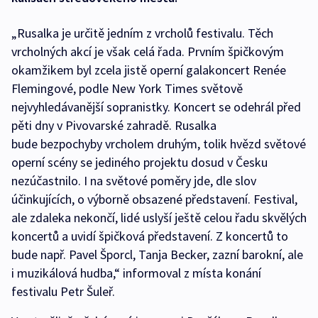
„Rusalka je určitě jedním z vrcholů festivalu. Těch
vrcholných akcí je však celá řada. Prvním špičkovým
okamžikem byl zcela jistě operní galakoncert Renée
Flemingové, podle New York Times světově
nejvyhledávanější sopranistky. Koncert se odehrál před
pěti dny v Pivovarské zahradě. Rusalka
bude bezpochyby vrcholem druhým, tolik hvězd světové
operní scény se jediného projektu dosud v Česku
nezúčastnilo. I na světové poměry jde, dle slov
účinkujících, o výborně obsazené představení. Festival,
ale zdaleka nekončí, lidé uslyší ještě celou řadu skvělých
koncertů a uvidí špičková představení. Z koncertů to
bude např. Pavel Šporcl, Tanja Becker, zazní barokní, ale
i muzikálová hudba,“ informoval z místa konání
festivalu Petr Šuleř.