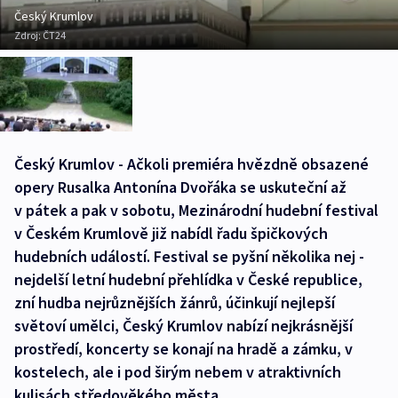
Český Krumlov
Zdroj:
ČT24
Český Krumlov - Ačkoli premiéra hvězdně obsazené
opery Rusalka Antonína Dvořáka se uskuteční až
v pátek a pak v sobotu, Mezinárodní hudební festival
v Českém Krumlově již nabídl řadu špičkových
hudebních událostí. Festival se pyšní několika nej -
nejdelší letní hudební přehlídka v České republice,
zní hudba nejrůznějších žánrů, účinkují nejlepší
světoví umělci, Český Krumlov nabízí nejkrásnější
prostředí, koncerty se konají na hradě a zámku, v
kostelech, ale i pod širým nebem v atraktivních
kulisách středověkého města.