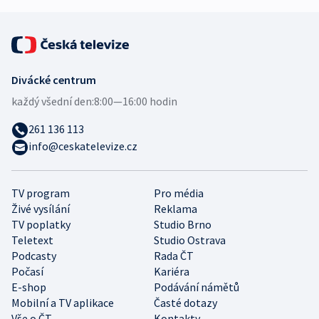
Divácké centrum
každý všední den:
8:00—16:00 hodin
261 136 113
info@ceskatelevize.cz
TV program
Pro média
Živé vysílání
Reklama
TV poplatky
Studio Brno
Teletext
Studio Ostrava
Podcasty
Rada ČT
Počasí
Kariéra
E-shop
Podávání námětů
Mobilní a TV aplikace
Časté dotazy
Vše o ČT
Kontakty