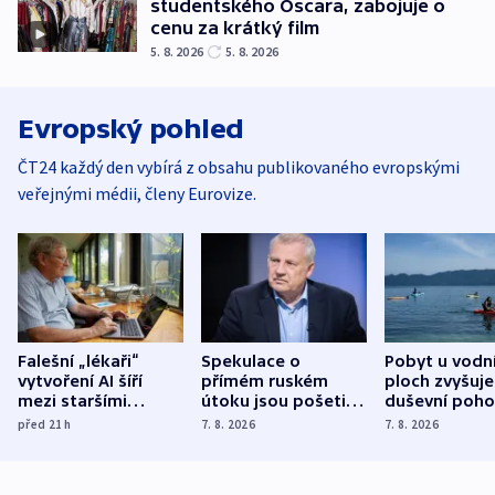
studentského Oscara, zabojuje o
cenu za krátký film
5. 8. 2026
5. 8. 2026
Evropský pohled
ČT24 každý den vybírá z obsahu publikovaného evropskými
veřejnými médii, členy Eurovize.
Falešní „lékaři“
Spekulace o
Pobyt u vodn
vytvoření AI šíří
přímém ruském
ploch zvyšuje
mezi staršími
útoku jsou pošetilé,
duševní poho
Poláky nebezpečné
míní estonský
ukázala
před 21
h
7. 8. 2026
7. 8. 2026
zdravotní rady
bezpečnostní
mezinárodní 
expert