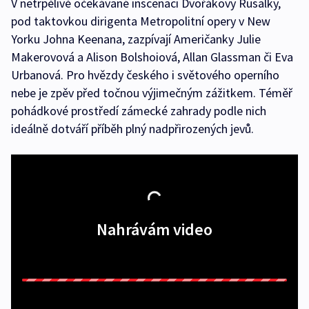
V netrpělivě očekávané inscenaci Dvořákovy Rusalky,
pod taktovkou dirigenta Metropolitní opery v New
Yorku Johna Keenana, zazpívají Američanky Julie
Makerovová a Alison Bolshoiová, Allan Glassman či Eva
Urbanová. Pro hvězdy českého i světového operního
nebe je zpěv před točnou výjimečným zážitkem. Téměř
pohádkové prostředí zámecké zahrady podle nich
ideálně dotváří příběh plný nadpřirozených jevů.
Nahrávám video