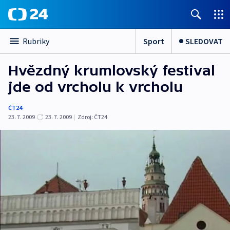
Sport
SLEDOVAT
Rubriky
Hvězdný krumlovský festival
jde od vrcholu k vrcholu
ČT24
23. 7. 2009
23. 7. 2009
|
Zdroj:
ČT24