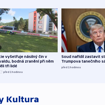
cie vyšetřuje násilný čin v
Soud nařídil zastavit s
aldu, bodná zranění při něm
Trumpova tanečního s
li tři lidé
před 1
hodinou
před 1
hodinou
ky
Kultura