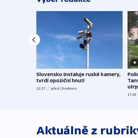
Slovensko instaluje ruské kamery,
Poli
tvrdí opoziční hnutí
Tanv
utrpě
12:27
před 1
hodinou
17:03
Aktuálně z rubri