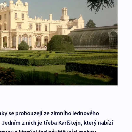
mky se probouzejí ze zimního lednového
 Jedním z nich je třeba Karlštejn, který nabízí
koruny a který si teď návštěvníci mohou