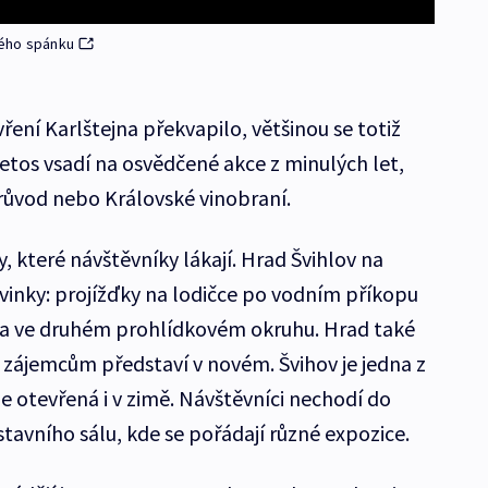
vého spánku
ření Karlštejna překvapilo, většinou se totiž
etos vsadí na osvědčené akce z minulých let,
růvod nebo Královské vinobraní.
, které návštěvníky lákají. Hrad Švihlov na
ovinky: projížďky na lodičce po vodním příkopu
a ve druhém prohlídkovém okruhu. Hrad také
e zájemcům představí v novém. Švihov je jedna z
je otevřená i v zimě. Návštěvníci nechodí do
tavního sálu, kde se pořádají různé expozice.