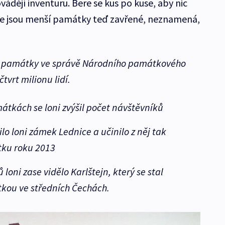
vádějí inventuru. Bere se kus po kuse, aby nic
e jsou menší památky teď zavřené, neznamená,
ší památky ve správě Národního památkového
čtvrt milionu lidí.
átkách se loni zvýšil počet návštěvníků
vilo loni zámek Lednice a učinilo z něj tak
tku roku 2013
 loni zase vidělo Karlštejn, který se stal
kou ve středních Čechách.