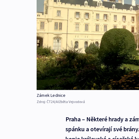
Zámek Lednice
Zdroj:
ČT24/Alžběta Vejvodová
Praha – Některé hrady a zá
spánku a otevírají své brány.
kopie královské a císařské 