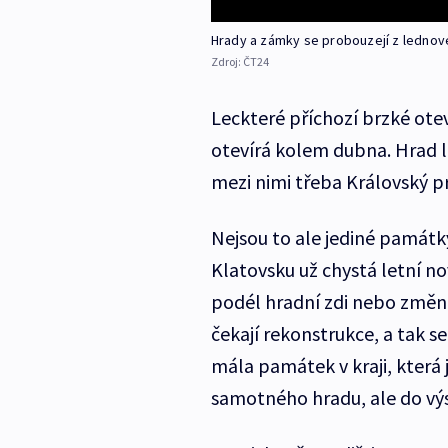
Hrady a zámky se probouzejí z ledno
Zdroj:
ČT24
Leckteré příchozí brzké otev
otevírá kolem dubna. Hrad l
mezi nimi třeba Královský p
Nejsou to ale jediné památky
Klatovsku už chystá letní n
podél hradní zdi nebo změn
čekají rekonstrukce, a tak s
mála památek v kraji, která 
samotného hradu, ale do výs