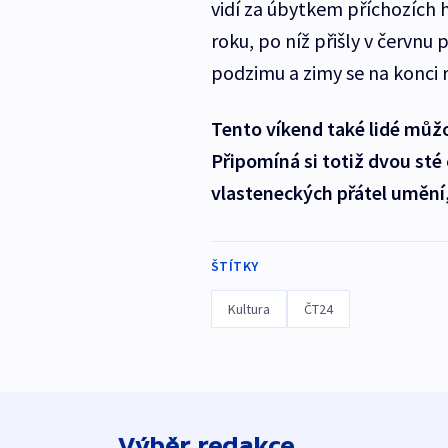
vidí za úbytkem příchozích 
roku, po níž přišly v červnu
podzimu a zimy se na konci r
Tento víkend také lidé můžo
Připomíná si totiž dvou sté
vlasteneckých přátel umění,
ŠTÍTKY
Kultura
ČT24
Výběr redakce