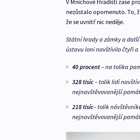
V Mnichově Hradišti zase pro
nezůstalo opomenuto. To, ž
že se uvnitř nic neděje.
Státní hrady a zámky a dal
ústavu loni navštívilo čtyři a 
40 procent
– na tolika pam
328 tisíc
– tolik lidí navští
nejnavštěvovanější pamá
218 tisíc
– tolik návštěvníků
nejnavštěvovanější památ