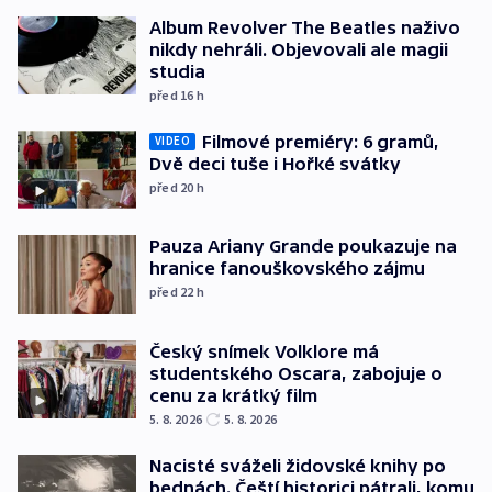
Album Revolver The Beatles naživo
nikdy nehráli. Objevovali ale magii
studia
před 16
h
Filmové premiéry: 6 gramů,
VIDEO
Dvě deci tuše i Hořké svátky
před 20
h
Pauza Ariany Grande poukazuje na
hranice fanouškovského zájmu
před 22
h
Český snímek Volklore má
studentského Oscara, zabojuje o
cenu za krátký film
5. 8. 2026
5. 8. 2026
Nacisté sváželi židovské knihy po
bednách. Čeští historici pátrali, komu