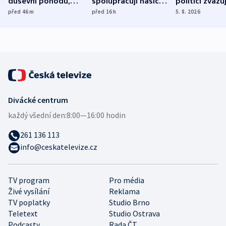
duševní pohodu,
spolupracují hasiči z
politici zvažuj
ukázala
různých zemí
dohodu o
před 46
m
před 16
h
5. 8. 2026
mezinárodní studie
demografii
Divácké centrum
každý všední den:
8:00—16:00 hodin
261 136 113
info@ceskatelevize.cz
TV program
Pro média
Živé vysílání
Reklama
TV poplatky
Studio Brno
Teletext
Studio Ostrava
Podcasty
Rada ČT