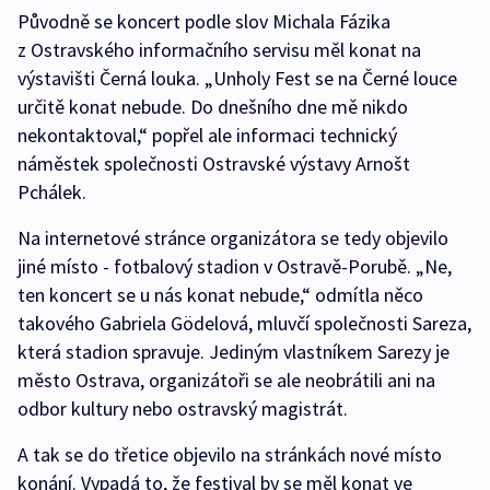
Původně se koncert podle slov Michala Fázika
z Ostravského informačního servisu měl konat na
výstavišti Černá louka. „Unholy Fest se na Černé louce
určitě konat nebude. Do dnešního dne mě nikdo
nekontaktoval,“ popřel ale informaci technický
náměstek společnosti Ostravské výstavy Arnošt
Pchálek.
Na internetové stránce organizátora se tedy objevilo
jiné místo - fotbalový stadion v Ostravě-Porubě. „Ne,
ten koncert se u nás konat nebude,“ odmítla něco
takového Gabriela Gödelová, mluvčí společnosti Sareza,
která stadion spravuje. Jediným vlastníkem Sarezy je
město Ostrava, organizátoři se ale neobrátili ani na
odbor kultury nebo ostravský magistrát.
A tak se do třetice objevilo na stránkách nové místo
konání. Vypadá to, že festival by se měl konat ve