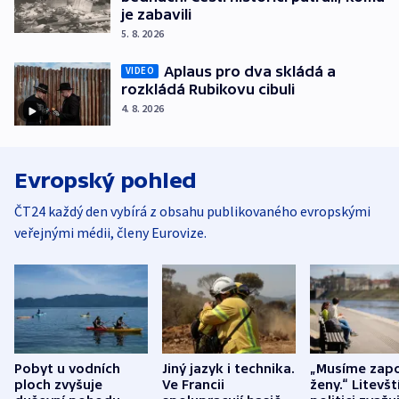
je zabavili
5. 8. 2026
Aplaus pro dva skládá a
VIDEO
rozkládá Rubikovu cibuli
4. 8. 2026
Evropský pohled
ČT24 každý den vybírá z obsahu publikovaného evropskými
veřejnými médii, členy Eurovize.
Pobyt u vodních
Jiný jazyk i technika.
„Musíme zapo
ploch zvyšuje
Ve Francii
ženy.“ Litevšt