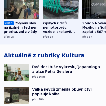
Zvýšení slev
Opilých řidičů
Soud v Nové
VIDEO
na jízdném teď není
nemotorových
Mexiku nařídi
priorita, zní z vlády
vozidel skokově
zaplatit 567 
přibylo, nejvíc ve
dolarů kvůli 
před 1
h
před 2
h
před 3
h
středních Čechách
způsobené d
Aktuálně z rubriky
Kultura
Dvě deci tuše vykreslují japanologa
a otce Petra Geislera
před 16
m
Válka ševců změnila obuvnictví,
popisuje kniha
před 16
h