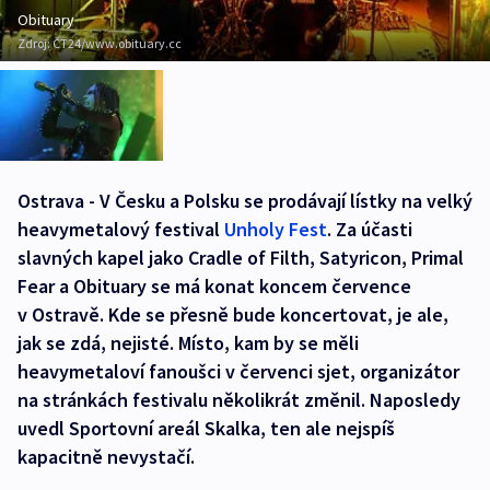
Obituary
Zdroj:
ČT24/www.obituary.cc
Ostrava - V Česku a Polsku se prodávají lístky na velký
heavymetalový festival
Unholy Fest
. Za účasti
slavných kapel jako Cradle of Filth, Satyricon, Primal
Fear a Obituary se má konat koncem července
v Ostravě. Kde se přesně bude koncertovat, je ale,
jak se zdá, nejisté. Místo, kam by se měli
heavymetaloví fanoušci v červenci sjet, organizátor
na stránkách festivalu několikrát změnil. Naposledy
uvedl Sportovní areál Skalka, ten ale nejspíš
kapacitně nevystačí.