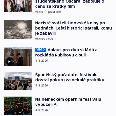
studentského Oscara, zabojuje o
cenu za krátký film
včera
před 10
h
Nacisté sváželi židovské knihy po
bednách. Čeští historici pátrali, komu
je zabavili
včera v 07:00
Aplaus pro dva skládá a
VIDEO
rozkládá Rubikovu cibuli
4. 8. 2026
Španělský pořadatel festivalu
dostal pokutu za nekalé praktiky
4. 8. 2026
Na německém operním festivalu
vybučeli AI
4. 8. 2026