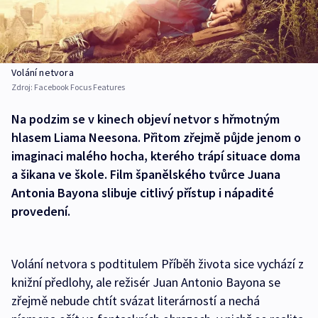
Volání netvora
Zdroj:
Facebook Focus Features
Na podzim se v kinech objeví netvor s hřmotným
hlasem Liama Neesona. Přitom zřejmě půjde jenom o
imaginaci malého hocha, kterého trápí situace doma
a šikana ve škole. Film španělského tvůrce Juana
Antonia Bayona slibuje citlivý přístup i nápadité
provedení.
Volání netvora s podtitulem Příběh života sice vychází z
knižní předlohy, ale režisér Juan Antonio Bayona se
zřejmě nebude chtít svázat literárností a nechá