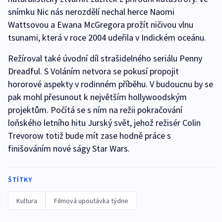
snímku Nic nás nerozdělí nechal herce Naomi
Wattsovou a Ewana McGregora prožít ničivou vlnu
tsunami, která v roce 2004 udeřila v Indickém oceánu.
Režíroval také úvodní díl strašidelného seriálu Penny
Dreadful. S Voláním netvora se pokusí propojit
hororové aspekty v rodinném příběhu. V budoucnu by se
pak mohl přesunout k největším hollywoodským
projektům. Počítá se s ním na režii pokračování
loňského letního hitu Jurský svět, jehož režisér Colin
Trevorow totiž bude mít zase hodně práce s
finišováním nové ságy Star Wars.
ŠTÍTKY
Kultura
Filmová upoutávka týdne