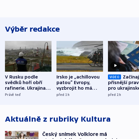
Výběr redakce
V Rusku podle
Irsko je „achillovou
Začínaj
VIDEO
svědků hoří obří
patou“ Evropy,
přísnější prav
rafinerie. Ukrajina
vyzbrojit ho má
pro ukrajinsk
hlásí oběti
Francie
uprchlíky
Právě teď
před 1
h
před 2
h
Aktuálně z rubriky
Kultura
Český snímek Volklore má