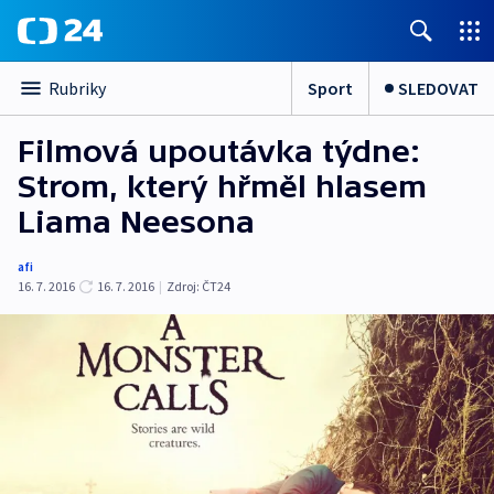
Sport
SLEDOVAT
Rubriky
Filmová upoutávka týdne:
Strom, který hřměl hlasem
Liama Neesona
afi
16. 7. 2016
16. 7. 2016
|
Zdroj:
ČT24