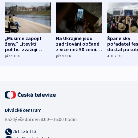
„Musíme zapojit
Na Ukrajině jsou
Španělský
ženy.“ Litevští
zadržováni občané
pořadatel fes
politici zvažují
z více než 50 zemí.
dostal pokut
dohodu o
Bojovali na straně
nekalé prakti
před 16
h
před 18
h
4. 8. 2026
demografii
Ruska
Divácké centrum
každý všední den:
8:00—16:00 hodin
261 136 113