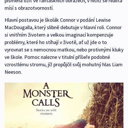
písmena ožít ve fantaskních obrazech, v nichž se realita
mísí s obrazotvorností.
Hlavní postavou je školák Connor v podání Lewise
MacDougalla, který slibně debutuje v hlavní roli. Connor
si vnitřním životem a velkou imaginací kompenzuje
problémy, které ho stíhají v životě, ať už jde o to
vyrovnat se s nemocnou matkou, nebo protivnými kluky
ve škole. Pomoc nalezne v titulní příšeře podobné
vzrostlému stromu, jíž propůjčil svůj mohutný hlas Liam
Neeson.