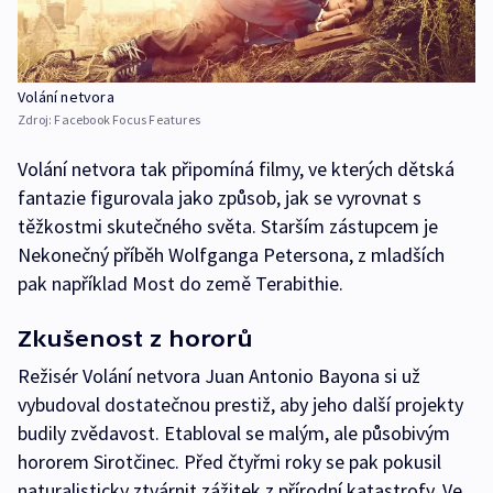
Volání netvora
Zdroj:
Facebook Focus Features
Volání netvora tak připomíná filmy, ve kterých dětská
fantazie figurovala jako způsob, jak se vyrovnat s
těžkostmi skutečného světa. Starším zástupcem je
Nekonečný příběh Wolfganga Petersona, z mladších
pak například Most do země Terabithie.
Zkušenost z hororů
Režisér Volání netvora Juan Antonio Bayona si už
vybudoval dostatečnou prestiž, aby jeho další projekty
budily zvědavost. Etabloval se malým, ale působivým
hororem Sirotčinec. Před čtyřmi roky se pak pokusil
naturalisticky ztvárnit zážitek z přírodní katastrofy. Ve