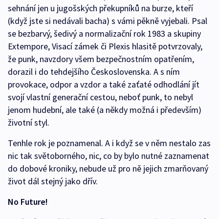
sehnání jen u jugošských překupníků na burze, kteří
(když jste si nedávali bacha) s vámi pěkně vyjebali. Psal
se bezbarvý, šedivý a normalizační rok 1983 a skupiny
Extempore, Visací zámek či Plexis hlasitě potvrzovaly,
že punk, navzdory všem bezpečnostním opatřením,
dorazil i do tehdejšího Československa. A s ním
provokace, odpor a vzdor a také zaťaté odhodlání jít
svojí vlastní generační cestou, neboť punk, to nebyl
jenom hudební, ale také (a někdy možná i především)
životní styl.
Tenhle rok je poznamenal. A i když se v něm nestalo zas
nic tak světoborného, nic, co by bylo nutné zaznamenat
do dobové kroniky, nebude už pro ně jejich zmarňovaný
život dál stejný jako dřív.
No Future!