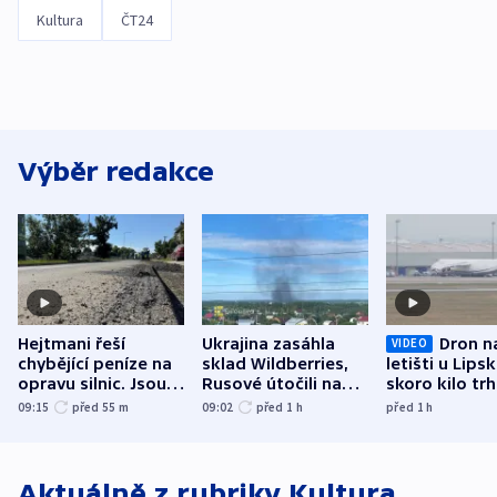
Kultura
ČT24
Výběr redakce
Hejtmani řeší
Ukrajina zasáhla
Dron n
VIDEO
chybějící peníze na
sklad Wildberries,
letišti u Lips
opravu silnic. Jsou
Rusové útočili na
skoro kilo trh
nenárokové, namítá
trh, hasiče či
indicie ukazuj
09:15
před 55
m
09:02
před 1
h
před 1
h
ministerstvo
stadion
Rusko
Aktuálně z rubriky
Kultura