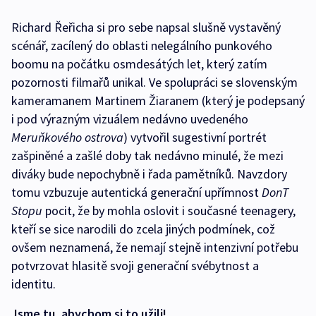
Richard Řeřicha si pro sebe napsal slušně vystavěný
scénář, zacílený do oblasti nelegálního punkového
boomu na počátku osmdesátých let, který zatím
pozornosti filmařů unikal. Ve spolupráci se slovenským
kameramanem Martinem Žiaranem (který je podepsaný
i pod výrazným vizuálem nedávno uvedeného
Meruňkového ostrova
) vytvořil sugestivní portrét
zašpiněné a zašlé doby tak nedávno minulé, že mezi
diváky bude nepochybně i řada pamětníků. Navzdory
tomu vzbuzuje autentická generační upřímnost
DonT
Stopu
pocit, že by mohla oslovit i současné teenagery,
kteří se sice narodili do zcela jiných podmínek, což
ovšem neznamená, že nemají stejně intenzivní potřebu
potvrzovat hlasitě svoji generační svébytnost a
identitu.
Jsme tu, abychom si to užili!