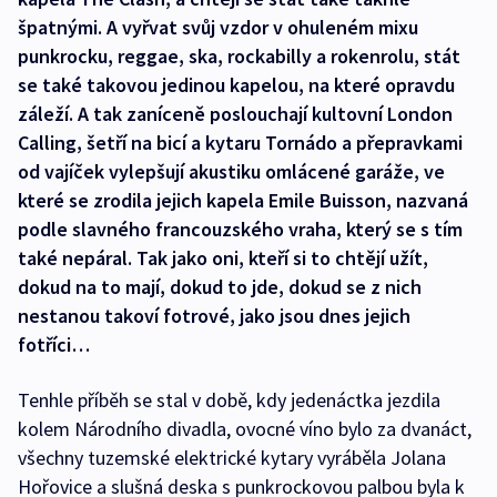
špatnými. A vyřvat svůj vzdor v ohuleném mixu
punkrocku, reggae, ska, rockabilly a rokenrolu, stát
se také takovou jedinou kapelou, na které opravdu
záleží. A tak zaníceně poslouchají kultovní London
Calling, šetří na bicí a kytaru Tornádo a přepravkami
od vajíček vylepšují akustiku omlácené garáže, ve
které se zrodila jejich kapela Emile Buisson, nazvaná
podle slavného francouzského vraha, který se s tím
také nepáral. Tak jako oni, kteří si to chtějí užít,
dokud na to mají, dokud to jde, dokud se z nich
nestanou takoví fotrové, jako jsou dnes jejich
fotříci…
Tenhle příběh se stal v době, kdy jedenáctka jezdila
kolem Národního divadla, ovocné víno bylo za dvanáct,
všechny tuzemské elektrické kytary vyráběla Jolana
Hořovice a slušná deska s punkrockovou palbou byla k