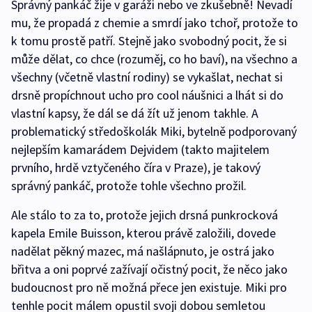
Správný pankáč žije v garáži nebo ve zkušebně! Nevadí
mu, že propadá z chemie a smrdí jako tchoř, protože to
k tomu prostě patří. Stejně jako svobodný pocit, že si
může dělat, co chce (rozuměj, co ho baví), na všechno a
všechny (včetně vlastní rodiny) se vykašlat, nechat si
drsně propíchnout ucho pro cool náušnici a lhát si do
vlastní kapsy, že dál se dá žít už jenom takhle. A
problematický středoškolák Miki, bytelně podporovaný
nejlepším kamarádem Dejvidem (takto majitelem
prvního, hrdě vztyčeného číra v Praze), je takový
správný pankáč, protože tohle všechno prožil.
Ale stálo to za to, protože jejich drsná punkrocková
kapela Emile Buisson, kterou právě založili, dovede
nadělat pěkný mazec, má našlápnuto, je ostrá jako
břitva a oni poprvé zažívají očistný pocit, že něco jako
budoucnost pro ně možná přece jen existuje. Miki pro
tenhle pocit málem opustil svoji dobou semletou