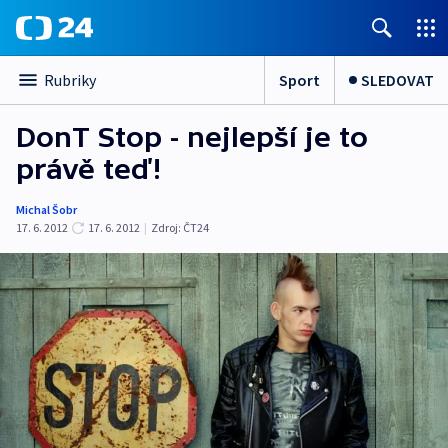
Sport
SLEDOVAT
Rubriky
DonT Stop - nejlepší je to
právě teď!
Michal Šobr
17. 6. 2012
17. 6. 2012
|
Zdroj:
ČT24