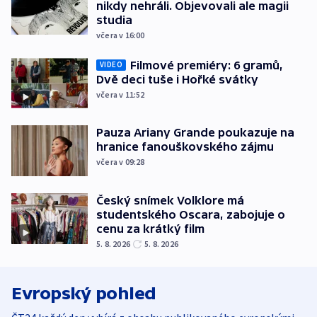
nikdy nehráli. Objevovali ale magii
studia
včera v 16:00
Filmové premiéry: 6 gramů,
VIDEO
Dvě deci tuše i Hořké svátky
včera v 11:52
Pauza Ariany Grande poukazuje na
hranice fanouškovského zájmu
včera v 09:28
Český snímek Volklore má
studentského Oscara, zabojuje o
cenu za krátký film
5. 8. 2026
5. 8. 2026
Evropský pohled