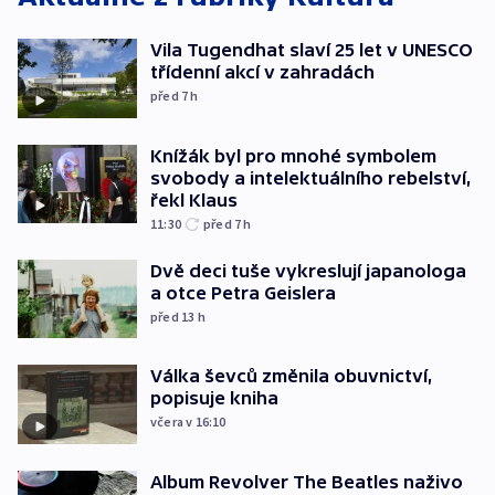
Vila Tugendhat slaví 25 let v UNESCO
třídenní akcí v zahradách
před 7
h
Knížák byl pro mnohé symbolem
svobody a intelektuálního rebelství,
řekl Klaus
11:30
před 7
h
Dvě deci tuše vykreslují japanologa
a otce Petra Geislera
před 13
h
Válka ševců změnila obuvnictví,
popisuje kniha
včera v 16:10
Album Revolver The Beatles naživo