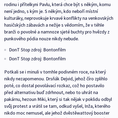
rodinu i přítelkyni Pavlu, která chce být s někým, komu
není jedno, s kým je. S někým, kdo neboří místní
kulturáky, neprovokuje krvavé konflikty na venkovských
hasičských zábavách a nežije s vědomím, že v téhle
branži o povolné a namnoze sjeté buchty pro hvězdy z
punkového pódia nouze nikdy nebude.
DonT Stop zdroj: Bontonfilm
DonT Stop zdroj: Bontonfilm
Potkali se i minuli v tomhle podivném roce, na který
nikdy nezapomenou. Drsňák Dejvid, jehož číro zplihlo
poté, co dostal povolávací rozkaz, což ho postavilo
před alternativu buď zdrhnout, nebo to uhrát na
pakárnu, hezoun Miki, který si tak nějak v poklidu odbyl
svůj protest a vrátil se tam, odkud vyšel, Inža, kterého
nikdo moc nemusel, ale jehož dvěstěwattový booster