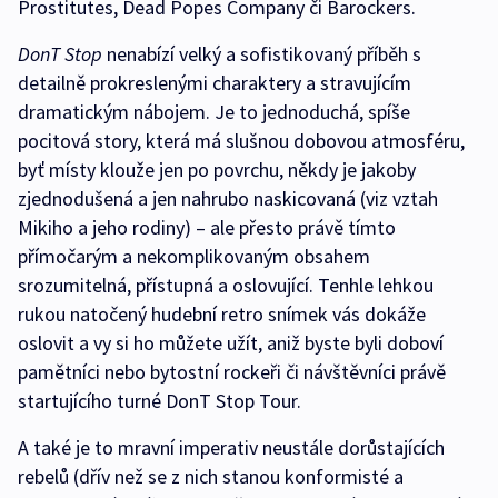
Prostitutes, Dead Popes Company či Barockers.
DonT Stop
nenabízí velký a sofistikovaný příběh s
detailně prokreslenými charaktery a stravujícím
dramatickým nábojem. Je to jednoduchá, spíše
pocitová story, která má slušnou dobovou atmosféru,
byť místy klouže jen po povrchu, někdy je jakoby
zjednodušená a jen nahrubo naskicovaná (viz vztah
Mikiho a jeho rodiny) – ale přesto právě tímto
přímočarým a nekomplikovaným obsahem
srozumitelná, přístupná a oslovující. Tenhle lehkou
rukou natočený hudební retro snímek vás dokáže
oslovit a vy si ho můžete užít, aniž byste byli doboví
pamětníci nebo bytostní rockeři či návštěvníci právě
startujícího turné DonT Stop Tour.
A také je to mravní imperativ neustále dorůstajících
rebelů (dřív než se z nich stanou konformisté a