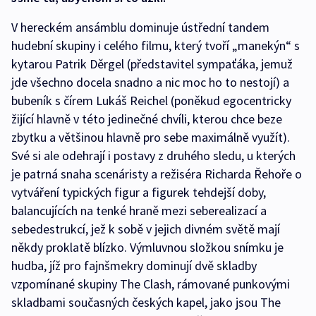
V hereckém ansámblu dominuje ústřední tandem
hudební skupiny i celého filmu, který tvoří „manekýn“ s
kytarou Patrik Děrgel (představitel sympaťáka, jemuž
jde všechno docela snadno a nic moc ho to nestojí) a
bubeník s čírem Lukáš Reichel (poněkud egocentricky
žijící hlavně v této jedinečné chvíli, kterou chce beze
zbytku a většinou hlavně pro sebe maximálně využít).
Své si ale odehrají i postavy z druhého sledu, u kterých
je patrná snaha scenáristy a režiséra Richarda Řehoře o
vytváření typických figur a figurek tehdejší doby,
balancujících na tenké hraně mezi seberealizací a
sebedestrukcí, jež k sobě v jejich divném světě mají
někdy proklatě blízko. Výmluvnou složkou snímku je
hudba, jíž pro fajnšmekry dominují dvě skladby
vzpomínané skupiny The Clash, rámované punkovými
skladbami současných českých kapel, jako jsou The