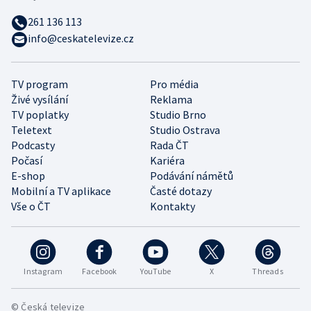
261 136 113
info@ceskatelevize.cz
TV program
Pro média
Živé vysílání
Reklama
TV poplatky
Studio Brno
Teletext
Studio Ostrava
Podcasty
Rada ČT
Počasí
Kariéra
E-shop
Podávání námětů
Mobilní a TV aplikace
Časté dotazy
Vše o ČT
Kontakty
Instagram
Facebook
YouTube
X
Threads
© Česká televize