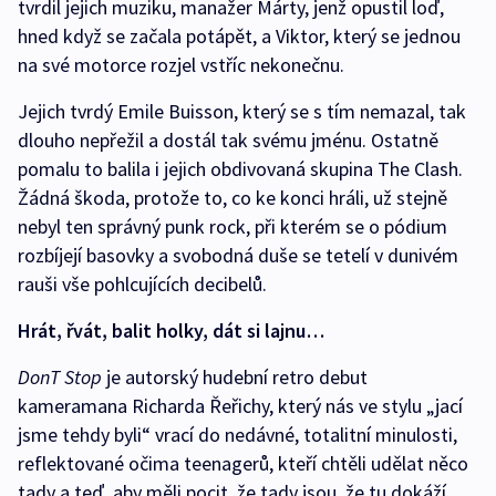
tvrdil jejich muziku, manažer Márty, jenž opustil loď,
hned když se začala potápět, a Viktor, který se jednou
na své motorce rozjel vstříc nekonečnu.
Jejich tvrdý Emile Buisson, který se s tím nemazal, tak
dlouho nepřežil a dostál tak svému jménu. Ostatně
pomalu to balila i jejich obdivovaná skupina The Clash.
Žádná škoda, protože to, co ke konci hráli, už stejně
nebyl ten správný punk rock, při kterém se o pódium
rozbíjejí basovky a svobodná duše se tetelí v dunivém
rauši vše pohlcujících decibelů.
Hrát, řvát, balit holky, dát si lajnu…
DonT Stop
je autorský hudební retro debut
kameramana Richarda Řeřichy, který nás ve stylu „jací
jsme tehdy byli“ vrací do nedávné, totalitní minulosti,
reflektované očima teenagerů, kteří chtěli udělat něco
tady a teď, aby měli pocit, že tady jsou, že tu dokáží