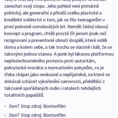
zanechat svoji stopu. Jeho pohled není primárně
politický, ale generační a přináší vcelku plastické a
kredibilní svědectví o tom, jak se žilo teenagerům v
první polovině osmdesátých let. Neměli žádný ideový
koncept a program, chtěli prostě žít jenom jinak než
rezignovaní a preventivně ohnutí dospělí, které viděli
doma a kolem sebe, a tak trochu se vlastně i báli, že se
takovými jednou stanou. A punk byl lákavou platformou
nepřeslechnutelného protestu proti autoritám,
pokrytecké morálce a normativním pokynům, co je
třeba chápat jako nevkusné a nepřijatelné, na které se
dokázali scházet vykořenění samorosti, přeběhlíci z
takzvaně spořádaných rodin i ratolesti tehdejších
totalitních papalášů.
DonT Stop zdroj: Bontonfilm
DonT Stop zdroj: Bontonfilm