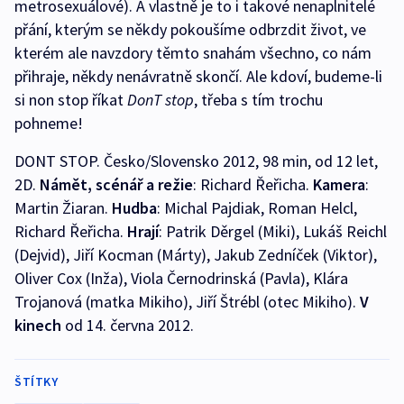
metrosexuálové). A vlastně je to i takové nenaplnitelé
přání, kterým se někdy pokoušíme odbrzdit život, ve
kterém ale navzdory těmto snahám všechno, co nám
přihraje, někdy nenávratně skončí. Ale kdoví, budeme-li
si non stop říkat
DonT stop
, třeba s tím trochu
pohneme!
DONT STOP. Česko/Slovensko 2012, 98 min, od 12 let,
2D.
Námět, scénář a režie
: Richard Řeřicha.
Kamera
:
Martin Žiaran.
Hudba
: Michal Pajdiak, Roman Helcl,
Richard Řeřicha.
Hrají
: Patrik Děrgel (Miki), Lukáš Reichl
(Dejvid), Jiří Kocman (Márty), Jakub Zedníček (Viktor),
Oliver Cox (Inža), Viola Černodrinská (Pavla), Klára
Trojanová (matka Mikiho), Jiří Štrébl (otec Mikiho).
V
kinech
od 14. června 2012.
ŠTÍTKY