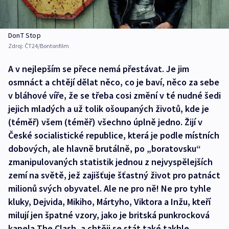
DonT Stop
Zdroj:
ČT24/Bontonfilm
A v nejlepším se přece nemá přestávat. Je jim
osmnáct a chtějí dělat něco, co je baví, něco za sebe
v bláhové víře, že se třeba cosi změní v té nudné šedi
jejich mladých a už tolik ošoupaných životů, kde je
(téměř) všem (téměř) všechno úplně jedno. Žijí v
České socialistické republice, která je podle místních
dobových, ale hlavně brutálně, po „boratovsku“
zmanipulovaných statistik jednou z nejvyspělejších
zemí na světě, jež zajišťuje šťastný život pro patnáct
milionů svých obyvatel. Ale ne pro ně! Ne pro tyhle
kluky, Dejvida, Mikiho, Mártyho, Viktora a Inžu, kteří
milují jen špatné vzory, jako je britská punkrocková
kapela The Clash, a chtěji se stát také takhle