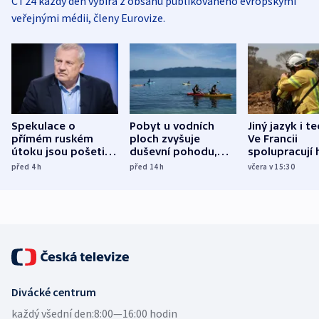
ČT24 každý den vybírá z obsahu publikovaného evropskými
veřejnými médii, členy Eurovize.
Spekulace o
Pobyt u vodních
Jiný jazyk i t
přímém ruském
ploch zvyšuje
Ve Francii
útoku jsou pošetilé,
duševní pohodu,
spolupracují h
míní estonský
ukázala
různých zemí
před 4
h
před 14
h
včera v 15:30
bezpečnostní
mezinárodní studie
expert
Divácké centrum
každý všední den:
8:00—16:00 hodin