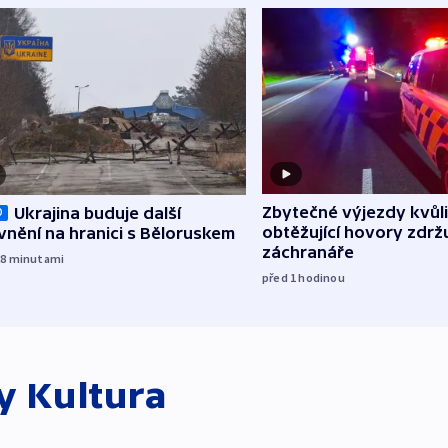
Zbytečné výjezdy kvůli
Ukrajina buduje další
O
obtěžující hovory zdržu
nění na hranici s Běloruskem
záchranáře
28
minutami
před 1
hodinou
ky
Kultura