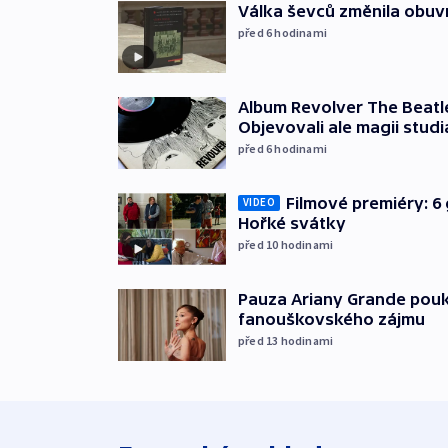
Válka ševců změnila obuvn
před 6
hodinami
Album Revolver The Beatle
Objevovali ale magii studi
před 6
hodinami
Filmové premiéry: 6 
VIDEO
Hořké svátky
před 10
hodinami
Pauza Ariany Grande pouk
fanouškovského zájmu
před 13
hodinami