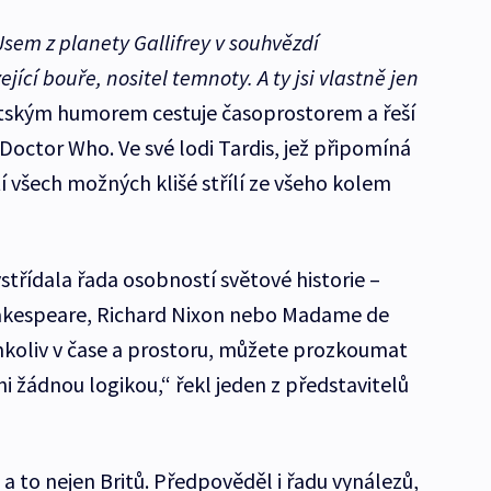
Jsem z planety Gallifrey v souhvězdí
cí bouře, nositel temnoty. A ty jsi vlastně jen
itským humorem cestuje časoprostorem a řeší
Doctor Who. Ve své lodi Tardis, jež připomíná
tí všech možných klišé střílí ze všeho kolem
ystřídala řada osobností světové historie –
hakespeare, Richard Nixon nebo Madame de
koliv v čase a prostoru, můžete prozkoumat
ni žádnou logikou,“ řekl jeden z představitelů
, a to nejen Britů. Předpověděl i řadu vynálezů,