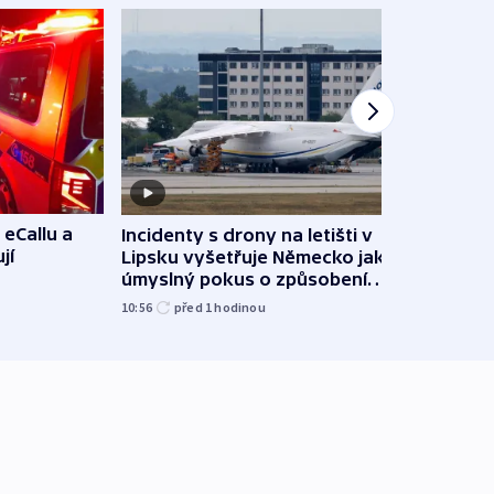
 eCallu a
Incidenty s drony na letišti v
Klima
jí
Lipsku vyšetřuje Německo jako
podn
úmyslný pokus o způsobení
i sví
exploze
10:56
před 1
hodinou
12:08