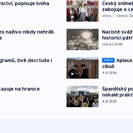
ictví, popisuje kniha
Český sníme
zabojuje o ce
včera
včera v 22
s naživo nikdy nehráli.
Nacisté sváž
a
historici pátr
včera v 07:00
gramů, Dvě deci tuše i
Aplaus
VIDEO
cibuli
4. 8. 2026
azuje na hranice
Španělský po
nekalé prakt
4. 8. 2026