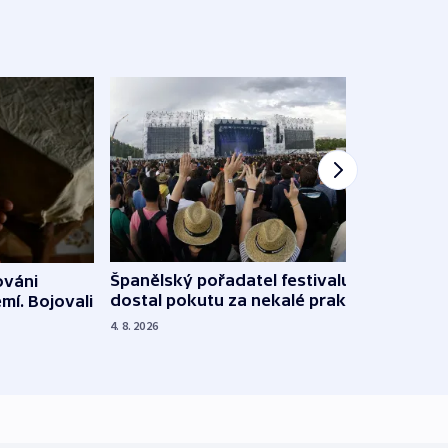
Španělský pořadatel festivalu
ováni
Lesn
dostal pokutu za nekalé praktiky
mí. Bojovali
dopa
zdrav
4. 8. 2026
4. 8. 20