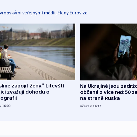
vropskými veřejnými médii, členy Eurovize.
íme zapojit ženy.“ Litevští
Na Ukrajině jsou zadrž
tici zvažují dohodu o
občané z více než 50 ze
ografii
na straně Ruska
v 16:00
včera v 14:37