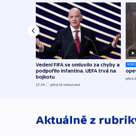
Vedení FIFA se omluvilo za chyby a
VIDE
podpořilo Infantina. UEFA trvá na
opev
bojkotu
před 
17:34
před 13
minutami
Aktuálně z rubri