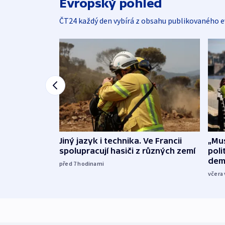
Evropský pohled
ČT24 každý den vybírá z obsahu publikovaného e
Jiný jazyk i technika. Ve Francii
„Mus
spolupracují hasiči z různých zemí
poli
dem
před 7
hodinami
včera 