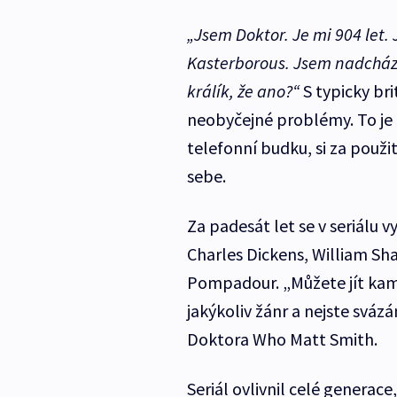
„Jsem Doktor. Je mi 904 let. 
Kasterborous. Jsem nadcházejí
králík, že ano?“
S typicky br
neobyčejné problémy. To je 
telefonní budku, si za použi
sebe.
Za padesát let se v seriálu v
Charles Dickens, William S
Pompadour. „Můžete jít kam
jakýkoliv žánr a nejste svázá
Doktora Who Matt Smith.
Seriál ovlivnil celé generace