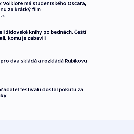
k Volklore má studentského Oscara,
nu za krátký film
:24
eli židovské knihy po bednách. Čeští
ali, komu je zabavili
 pro dva skládá a rozkládá Rubikovu
řadatel festivalu dostal pokutu za
iky