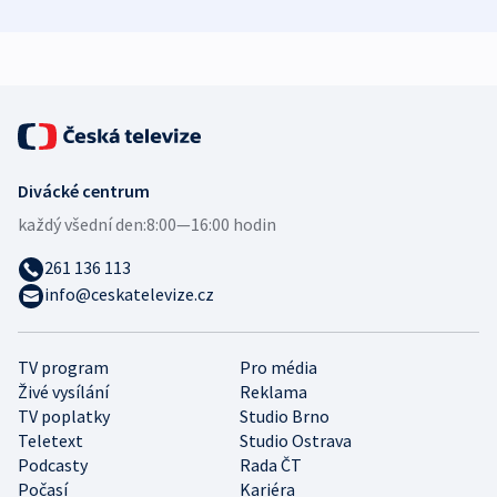
zdravotní rady
bezpečnostní
mezinárodní 
expert
Divácké centrum
každý všední den:
8:00—16:00 hodin
261 136 113
info@ceskatelevize.cz
TV program
Pro média
Živé vysílání
Reklama
TV poplatky
Studio Brno
Teletext
Studio Ostrava
Podcasty
Rada ČT
Počasí
Kariéra