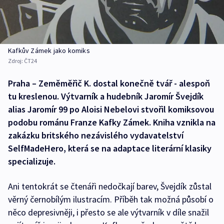
Kafkův Zámek jako komiks
Zdroj:
ČT24
Praha – Zeměměřič K. dostal konečně tvář - alespoň
tu kreslenou. Výtvarník a hudebník Jaromír Švejdík
alias Jaromír 99 po Aloisi Nebelovi stvořil komiksovou
podobu románu Franze Kafky Zámek. Kniha vznikla na
zakázku britského nezávislého vydavatelství
SelfMadeHero, která se na adaptace literární klasiky
specializuje.
Ani tentokrát se čtenáři nedočkají barev, Švejdík zůstal
věrný černobílým ilustracím. Příběh tak možná působí o
něco depresivněji, i přesto se ale výtvarník v díle snažil