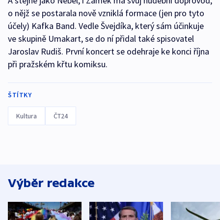
A stejně jako Nebel, i Zámek má svůj hudební doprovod,
o nějž se postarala nově vzniklá formace (jen pro tyto
účely) Kafka Band. Vedle Švejdíka, který sám účinkuje
ve skupině Umakart, se do ní přidal také spisovatel
Jaroslav Rudiš. První koncert se odehraje ke konci října
při pražském křtu komiksu.
ŠTÍTKY
Kultura
ČT24
Výběr redakce