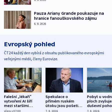
Pauza Ariany Grande poukazuje na
hranice fanouškovského zájmu
6. 8. 2026
Evropský pohled
ČT24 každý den vybírá z obsahu publikovaného evropskými
veřejnými médii, členy Eurovize.
Falešní „lékaři“
Spekulace o
Pobyt u vodn
vytvoření AI šíří
přímém ruském
ploch zvyšuje
mezi staršími
útoku jsou pošetilé,
duševní poho
Poláky nebezpečné
míní estonský
ukázala
včera v 07:00
7. 8. 2026
7. 8. 2026