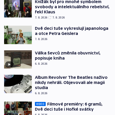
Knížák byl pro mnohé symbolem
svobody a intelektuálního rebelství,
řekl Klaus
7. 8. 2026
7. 8. 2026
Dvě deci tuše vykreslují japanologa
a otce Petra Geislera
7. 8. 2026
Válka ševců změnila obuvnictví,
popisuje kniha
6. 8. 2026
Album Revolver The Beatles naživo
nikdy nehráli. Objevovali ale magii
studia
6. 8. 2026
Filmové premiéry: 6 gramů,
VIDEO
Dvě deci tuše i Hořké svátky
6. 8. 2026