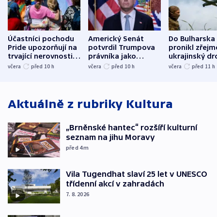
Účastníci pochodu
Americký Senát
Do Bulharska
Pride upozorňují na
potvrdil Trumpova
pronikl zřejm
trvající nerovnosti i
právníka jako
ukrajinský dr
společenskou
ministra
explodoval k
včera
před 10
h
včera
před 10
h
včera
před 11
h
atmosféru
spravedlnosti
od plynovod
Aktuálně z rubriky
Kultura
„Brněnské hantec“ rozšíří kulturní
seznam na jihu Moravy
před 4
m
Vila Tugendhat slaví 25 let v UNESCO
třídenní akcí v zahradách
7. 8. 2026