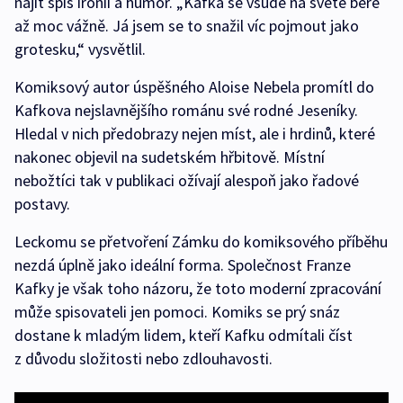
najít spíš ironii a humor. „Kafka se všude na světě bere
až moc vážně. Já jsem se to snažil víc pojmout jako
grotesku,“ vysvětlil.
Komiksový autor úspěšného Aloise Nebela promítl do
Kafkova nejslavnějšího románu své rodné Jeseníky.
Hledal v nich předobrazy nejen míst, ale i hrdinů, které
nakonec objevil na sudetském hřbitově. Místní
nebožtíci tak v publikaci ožívají alespoň jako řadové
postavy.
Leckomu se přetvoření Zámku do komiksového příběhu
nezdá úplně jako ideální forma. Společnost Franze
Kafky je však toho názoru, že toto moderní zpracování
může spisovateli jen pomoci. Komiks se prý snáz
dostane k mladým lidem, kteří Kafku odmítali číst
z důvodu složitosti nebo zdlouhavosti.