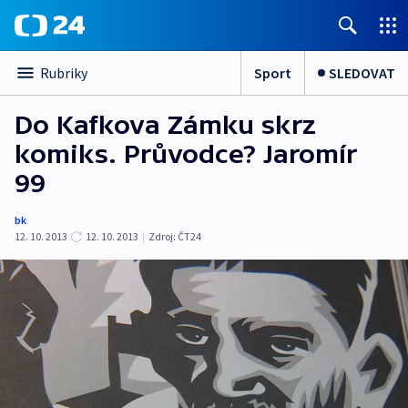
Sport
SLEDOVAT
Rubriky
Do Kafkova Zámku skrz
komiks. Průvodce? Jaromír
99
bk
12. 10. 2013
12. 10. 2013
|
Zdroj:
ČT24