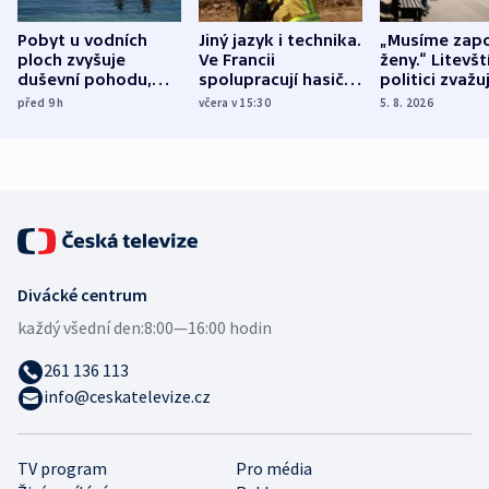
Pobyt u vodních
Jiný jazyk i technika.
„Musíme zapo
ploch zvyšuje
Ve Francii
ženy.“ Litevšt
duševní pohodu,
spolupracují hasiči z
politici zvažuj
ukázala
různých zemí
dohodu o
před 9
h
včera v 15:30
5. 8. 2026
mezinárodní studie
demografii
Divácké centrum
každý všední den:
8:00—16:00 hodin
261 136 113
info@ceskatelevize.cz
TV program
Pro média