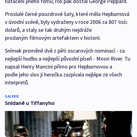
natáčení jiného filmu; roli pak dostal George Peppard.
Proslulé černé pouzdrové šaty, které měla Hepburnová
v úvodní scéně, byly vydraženy v roce 2006 za 807 tisíc
dolarů, a staly se tak druhým nejdráže
prodaným filmovým artefaktem v historii.
Snímek proměnil dvě z pěti oscarových nominací - za
nejlepší hudbu a nejlepší původní píseň - Moon River. Tu
napsal Henry Mancini přímo pro Hepburnovou a
podle jeho slov ji herečka zazpívala nejlépe ze všech
interpretů.
GALERIE
Snídaně u Tiffanyho