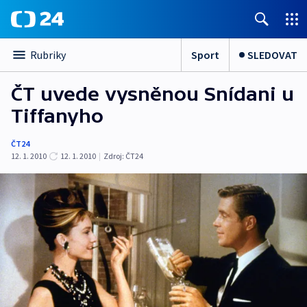
Sport
SLEDOVAT
Rubriky
ČT uvede vysněnou Snídani u
Tiffanyho
ČT24
12. 1. 2010
12. 1. 2010
|
Zdroj:
ČT24