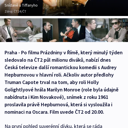
Snídaně u Tiffanyho
Zdroj:
ČT24/ČT
Praha - Po filmu Prázdniny v Římě, který minulý týden
sledovalo na ČT2 půl milionu diváků, nabízí dnes
Česká televize další romantickou komedii s Audrey
Hepburnovou v hlavní roli. Ačkoliv autor předlohy
Truman Capote trval na tom, aby roli Holly
Golightlyové hrála Marilyn Monroe (role byla údajně
nabídnuta i Kim Novakové), snímek z roku 1961
proslavila právě Hepburnová, která si vysloužila i
nominaci na Oscara. Film uvede ČT2 od 20.00.
Na první pohled suverénní dívku, která se ráda