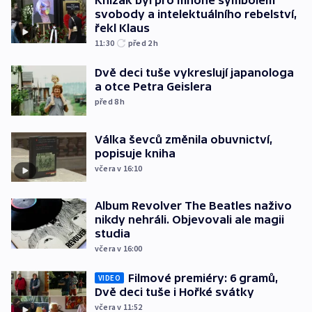
Knížák byl pro mnohé symbolem
svobody a intelektuálního rebelství,
řekl Klaus
11:30
před 2
h
Dvě deci tuše vykreslují japanologa
a otce Petra Geislera
před 8
h
Válka ševců změnila obuvnictví,
popisuje kniha
včera v 16:10
Album Revolver The Beatles naživo
nikdy nehráli. Objevovali ale magii
studia
včera v 16:00
Filmové premiéry: 6 gramů,
VIDEO
Dvě deci tuše i Hořké svátky
včera v 11:52