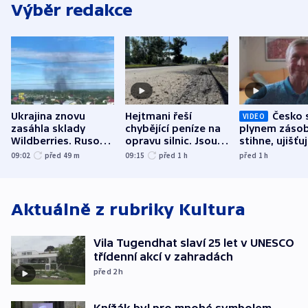
Výběr redakce
Ukrajina znovu
Hejtmani řeší
Česko 
VIDEO
zasáhla sklady
chybějící peníze na
plynem zásob
Wildberries. Rusové
opravu silnic. Jsou
stihne, ujišťu
útočili v Charkovské
nenárokové, namítá
expert. Sníže
09:02
před 49
m
09:15
před 1
h
před 1
h
oblasti
ministerstvo
však slíbit ne
Aktuálně z rubriky
Kultura
Vila Tugendhat slaví 25 let v UNESCO
třídenní akcí v zahradách
před 2
h