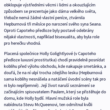
obklopuje výstředními věcmi i lidmi a okouzlujícím
způsobem se prezentuje jako dáma velkého světa,
třebaže nemá žádné vlastní peníze, ztvárnila
Hepburnová tři měsíce po narození svého syna Seana.
Oproti Capoteho předloze byly postavě odebrány
nějaké vlastnosti, například bisexualita, aby byla role
pro herečku vhodná.
Placená společnice Holly Golightlyové (v Capoteho
předloze luxusní prostitutka) chodí pravidelně posnídat
koblihu před výlohu obchodu, kde nakupuje smetánka, a
doufá, že na ní ulpí trocha zdejšího lesku (Hepburnová
sama koblihy nesnášela a natáčení úvodní scény tak pro
ni bylo nepříjemné). Její život naruší seznámení se
začínajícím spisovatelem Paulem, který se přistěhuje do
domu, kde Holly bydlí. Hlavní mužská role byla
nabídnuta Stevu McQueenovi, ten odmítnul kvůli