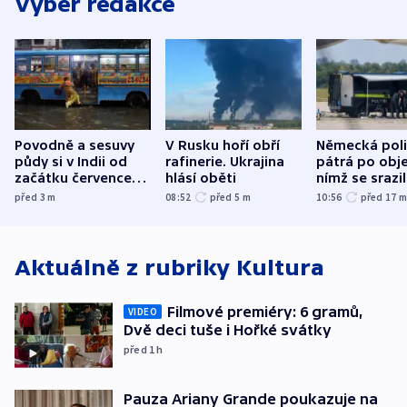
Výběr redakce
Povodně a sesuvy
V Rusku hoří obří
Německá poli
půdy si v Indii od
rafinerie. Ukrajina
pátrá po obje
začátku července
hlásí oběti
nímž se srazi
vyžádaly přes 130
letadlo u lip
před 3
m
08:52
před 5
m
10:56
před 17
obětí
letiště
Aktuálně z rubriky
Kultura
Filmové premiéry: 6 gramů,
VIDEO
Dvě deci tuše i Hořké svátky
před 1
h
Pauza Ariany Grande poukazuje na