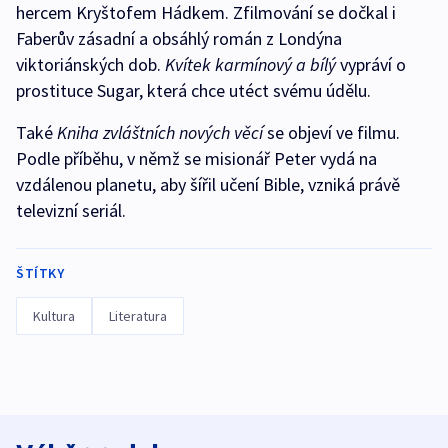
hercem Kryštofem Hádkem. Zfilmování se dočkal i
Faberův zásadní a obsáhlý román z Londýna
viktoriánských dob.
Kvítek karmínový a bílý
vypráví o
prostituce Sugar, která chce utéct svému údělu.
Také
Kniha zvláštních nových věcí
se objeví ve filmu.
Podle příběhu, v němž se misionář Peter vydá na
vzdálenou planetu, aby šířil učení Bible, vzniká právě
televizní seriál.
ŠTÍTKY
Kultura
Literatura