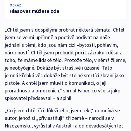
ODKAZ
Hlasovat můžete zde
„Chtěl jsem s dospělými probrat některá témata. Chtěl
jsem se velmi upřímně a poctivě podívat na naše
jednání s těmi, kdo jsou nám cizí –bytostí, pohlavím,
národností. Chtěl jsem probudit pocit zázraku i děsu z
toho, že máme lidské tělo. Protože tělo, v němž žijeme,
je neobyčejné. Dokáže být strašlivé i úžasné. Tato
jemná křehká věc dokáže být stejně smrtící zbraní jako
pistole. A chtěl jsem mluvit o komunikaci, o její
proradnosti a omezeních,“ shrnul Faber, co vše si jako
spisovatel předsevzal – a splnil.
„Co jsem chtěl říci důležitého, jsem řekl,“ domnívá se
autor, jehož si „přivlastňují“ tři země – narodil se v
Nizozemsku, vyrůstal v Austrálii a od devadesátých let