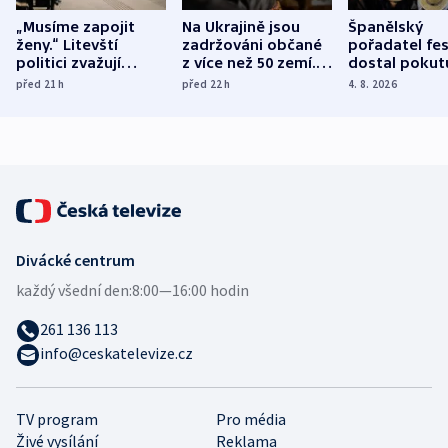
„Musíme zapojit
Na Ukrajině jsou
Španělský
ženy.“ Litevští
zadržováni občané
pořadatel fes
politici zvažují
z více než 50 zemí.
dostal pokut
dohodu o
Bojovali na straně
nekalé prakti
před 21
h
před 22
h
4. 8. 2026
demografii
Ruska
Divácké centrum
každý všední den:
8:00—16:00 hodin
261 136 113
info@ceskatelevize.cz
TV program
Pro média
Živé vysílání
Reklama