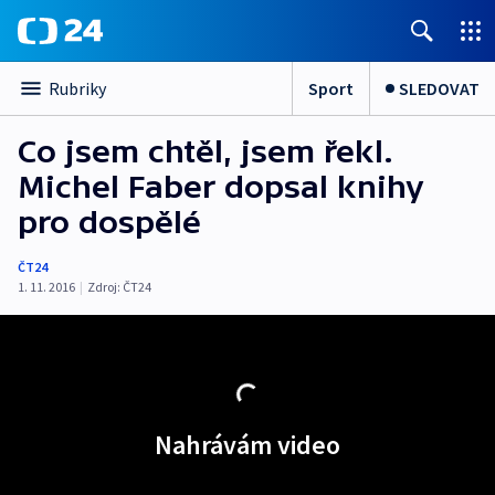
Sport
SLEDOVAT
Rubriky
Co jsem chtěl, jsem řekl.
Michel Faber dopsal knihy
pro dospělé
ČT24
1. 11. 2016
|
Zdroj:
ČT24
Nahrávám video