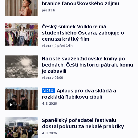
hranice fanouškovského zájmu
před 3
h
Český snímek Volklore má
studentského Oscara, zabojuje o
cenu za krátký film
včera
před 14
h
Nacisté sváželi židovské knihy po
bednách. Čeští historici pátrali, komu
je zabavili
včera v 07:00
Aplaus pro dva skládá a
VIDEO
rozkládá Rubikovu cibuli
4. 8. 2026
Španělský pořadatel festivalu
dostal pokutu za nekalé praktiky
4. 8. 2026