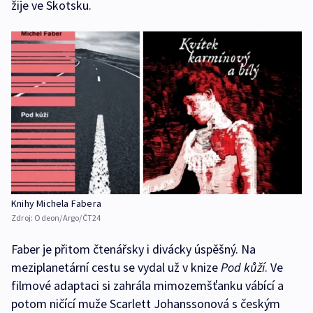
žije ve Skotsku.
Knihy Michela Fabera
Zdroj:
Odeon/Argo/ČT24
Faber je přitom čtenářsky i divácky úspěšný. Na
meziplanetární cestu se vydal už v knize
Pod kůží
. Ve
filmové adaptaci si zahrála mimozemšťanku vábící a
potom ničící muže Scarlett Johanssonová s českým