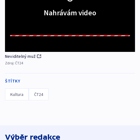
Nahrávám video
Neviditelný muž
Zdroj:
ČT24
ŠTÍTKY
Kultura
ČT24
Výběr redakce