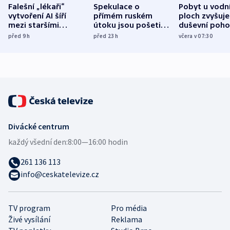
Falešní „lékaři“
Spekulace o
Pobyt u vodn
vytvoření AI šíří
přímém ruském
ploch zvyšuje
mezi staršími
útoku jsou pošetilé,
duševní poho
Poláky nebezpečné
míní estonský
ukázala
před 9
h
před 23
h
včera v 07:30
zdravotní rady
bezpečnostní
mezinárodní 
expert
Divácké centrum
každý všední den:
8:00—16:00 hodin
261 136 113
info@ceskatelevize.cz
TV program
Pro média
Živé vysílání
Reklama