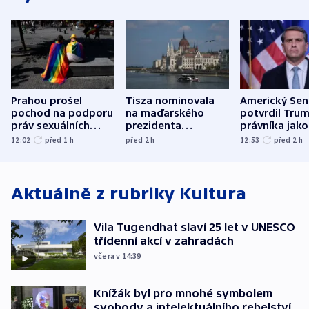
Prahou prošel
Tisza nominovala
Americký Sen
pochod na podporu
na maďarského
potvrdil Tru
práv sexuálních
prezidenta
právníka jako
menšin
bývalého šéfa
ministra
12:02
před 1
h
před 2
h
12:53
před 2
h
nejvyššího soudu
spravedlnost
Aktuálně z rubriky
Kultura
Vila Tugendhat slaví 25 let v UNESCO
třídenní akcí v zahradách
včera v 14:39
Knížák byl pro mnohé symbolem
svobody a intelektuálního rebelství,