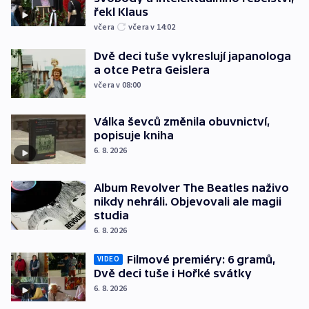
řekl Klaus
včera
včera v 14:02
Dvě deci tuše vykreslují japanologa
a otce Petra Geislera
včera v 08:00
Válka ševců změnila obuvnictví,
popisuje kniha
6. 8. 2026
Album Revolver The Beatles naživo
nikdy nehráli. Objevovali ale magii
studia
6. 8. 2026
Filmové premiéry: 6 gramů,
VIDEO
Dvě deci tuše i Hořké svátky
6. 8. 2026