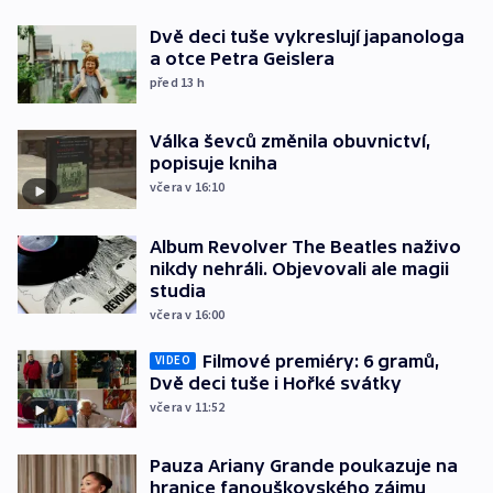
Dvě deci tuše vykreslují japanologa
a otce Petra Geislera
před 13
h
Válka ševců změnila obuvnictví,
popisuje kniha
včera v 16:10
Album Revolver The Beatles naživo
nikdy nehráli. Objevovali ale magii
studia
včera v 16:00
Filmové premiéry: 6 gramů,
VIDEO
Dvě deci tuše i Hořké svátky
včera v 11:52
Pauza Ariany Grande poukazuje na
hranice fanouškovského zájmu