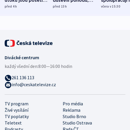
útoku jsou pošetilé,
duševní pohodu,
spolupracují h
míní estonský
ukázala
různých zemí
před 4
h
před 13
h
včera v 15:30
bezpečnostní
mezinárodní studie
expert
Divácké centrum
každý všední den:
8:00—16:00 hodin
261 136 113
info@ceskatelevize.cz
TV program
Pro média
Živé vysílání
Reklama
TV poplatky
Studio Brno
Teletext
Studio Ostrava
Podcasty
Rada ČT