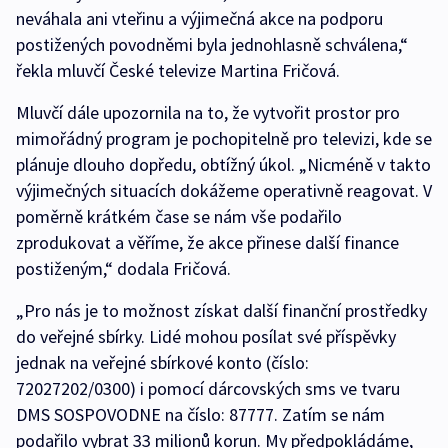
neváhala ani vteřinu a výjimečná akce na podporu
postižených povodněmi byla jednohlasně schválena,“
řekla mluvčí České televize Martina Fričová.
Mluvčí dále upozornila na to, že vytvořit prostor pro
mimořádný program je pochopitelně pro televizi, kde se
plánuje dlouho dopředu, obtížný úkol. „Nicméně v takto
výjimečných situacích dokážeme operativně reagovat. V
poměrně krátkém čase se nám vše podařilo
zprodukovat a věříme, že akce přinese další finance
postiženým,“ dodala Fričová.
„Pro nás je to možnost získat další finanční prostředky
do veřejné sbírky. Lidé mohou posílat své příspěvky
jednak na veřejné sbírkové konto (číslo:
72027202/0300) i pomocí dárcovských sms ve tvaru
DMS SOSPOVODNE na číslo: 87777. Zatím se nám
podařilo vybrat 33 milionů korun. My předpokládáme,