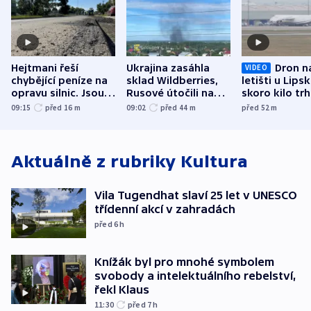
Hejtmani řeší
Ukrajina zasáhla
Dron n
VIDEO
chybějící peníze na
sklad Wildberries,
letišti u Lips
opravu silnic. Jsou
Rusové útočili na
skoro kilo trh
nenárokové, namítá
trh, hasiče či
indicie ukazuj
09:15
před 16
m
09:02
před 44
m
před 52
m
ministerstvo
stadion
Rusko
Aktuálně z rubriky
Kultura
Vila Tugendhat slaví 25 let v UNESCO
třídenní akcí v zahradách
před 6
h
Knížák byl pro mnohé symbolem
svobody a intelektuálního rebelství,
řekl Klaus
11:30
před 7
h