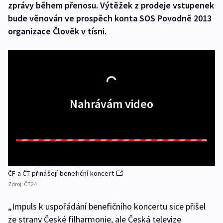
zprávy během přenosu. Výtěžek z prodeje vstupenek
bude věnován ve prospěch konta SOS Povodně 2013
organizace Člověk v tísni.
Nahrávám video
ČF a ČT přinášejí benefiční koncert
Zdroj:
ČT24
„Impuls k uspořádání benefičního koncertu sice přišel
ze strany České filharmonie, ale Česká televize