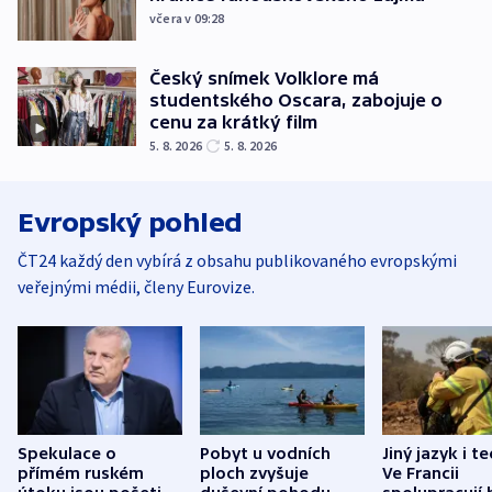
včera v 09:28
Český snímek Volklore má
studentského Oscara, zabojuje o
cenu za krátký film
5. 8. 2026
5. 8. 2026
Evropský pohled
ČT24 každý den vybírá z obsahu publikovaného evropskými
veřejnými médii, členy Eurovize.
Spekulace o
Pobyt u vodních
Jiný jazyk i t
přímém ruském
ploch zvyšuje
Ve Francii