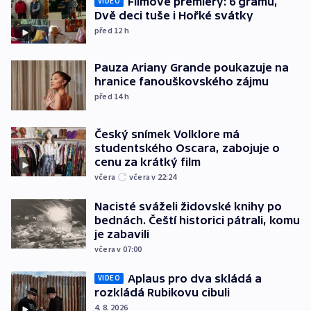
Filmové premiéry: 6 gramů,
VIDEO
Dvě deci tuše i Hořké svátky
před 12
h
Pauza Ariany Grande poukazuje na
hranice fanouškovského zájmu
před 14
h
Český snímek Volklore má
studentského Oscara, zabojuje o
cenu za krátký film
včera
včera v 22:24
Nacisté sváželi židovské knihy po
bednách. Čeští historici pátrali, komu
je zabavili
včera v 07:00
Aplaus pro dva skládá a
VIDEO
rozkládá Rubikovu cibuli
4. 8. 2026