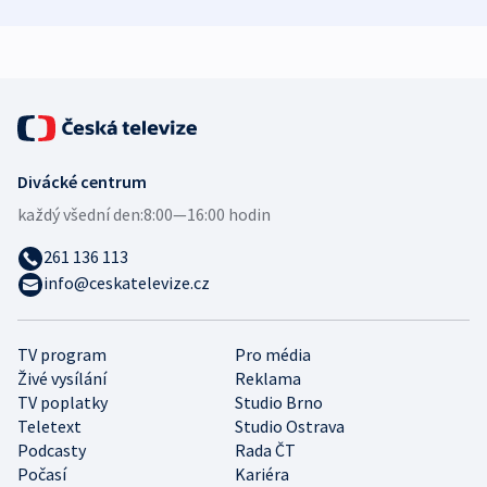
demografii
Ruska
Divácké centrum
každý všední den:
8:00—16:00 hodin
261 136 113
info@ceskatelevize.cz
TV program
Pro média
Živé vysílání
Reklama
TV poplatky
Studio Brno
Teletext
Studio Ostrava
Podcasty
Rada ČT
Počasí
Kariéra