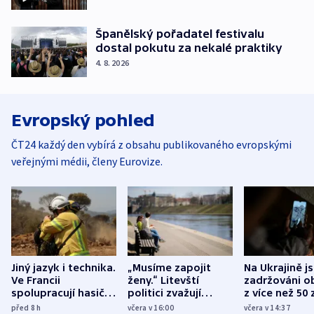
Španělský pořadatel festivalu
dostal pokutu za nekalé praktiky
4. 8. 2026
Evropský pohled
ČT24 každý den vybírá z obsahu publikovaného evropskými
veřejnými médii, členy Eurovize.
Jiný jazyk i technika.
„Musíme zapojit
Na Ukrajině j
Ve Francii
ženy.“ Litevští
zadržováni o
spolupracují hasiči z
politici zvažují
z více než 50 
různých zemí
dohodu o
Bojovali na s
před 8
h
včera v 16:00
včera v 14:37