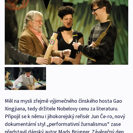
Měl na mysli zřejmě výjimečného čínského hosta Gao
Xingjiana, tedy držitele Nobelovy cenu za literaturu.
Připojil se k němu i jihokorejský reřisér Jun Če-ro, nový
dokumentární styl „performativní žurnalismus“ zase
představil dánský autor Mads Brügger. Závěrečný den