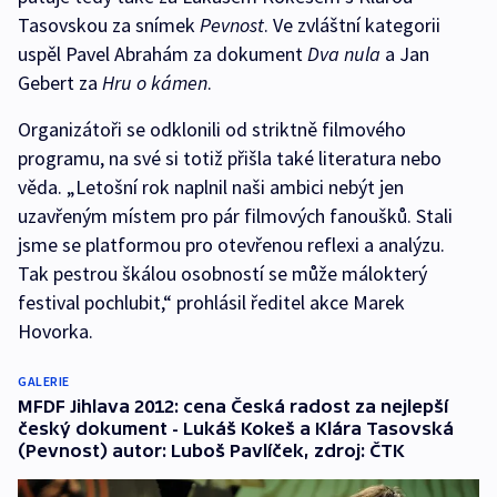
Tasovskou za snímek
Pevnost
. Ve zvláštní kategorii
uspěl Pavel Abrahám za dokument
Dva nula
a Jan
Gebert za
Hru o kámen
.
Organizátoři se odklonili od striktně filmového
programu, na své si totiž přišla také literatura nebo
věda. „Letošní rok naplnil naši ambici nebýt jen
uzavřeným místem pro pár filmových fanoušků. Stali
jsme se platformou pro otevřenou reflexi a analýzu.
Tak pestrou škálou osobností se může málokterý
festival pochlubit,“ prohlásil ředitel akce Marek
Hovorka.
GALERIE
MFDF Jihlava 2012: cena Česká radost za nejlepší
český dokument - Lukáš Kokeš a Klára Tasovská
(Pevnost) autor: Luboš Pavlíček, zdroj: ČTK