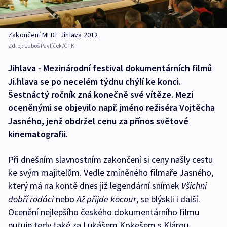
Zakončení MFDF Jihlava 2012
Zdroj:
Luboš Pavlíček/ČTK
Jihlava - Mezinárodní festival dokumentárních filmů
Ji.hlava se po necelém týdnu chýlí ke konci.
Šestnáctý ročník zná konečně své vítěze. Mezi
oceněnými se objevilo např. jméno režiséra Vojtěcha
Jasného, jenž obdržel cenu za přínos světové
kinematografii.
Při dnešním slavnostním zakončení si ceny našly cestu
ke svým majitelům. Vedle zmíněného filmaře Jasného,
který má na kontě dnes již legendární snímek
Všichni
dobří rodáci
nebo
Až přijde kocour
, se blýskli i další.
Ocenění nejlepšího českého dokumentárního filmu
putuje tedy také za Lukášem Kokešem s Klárou