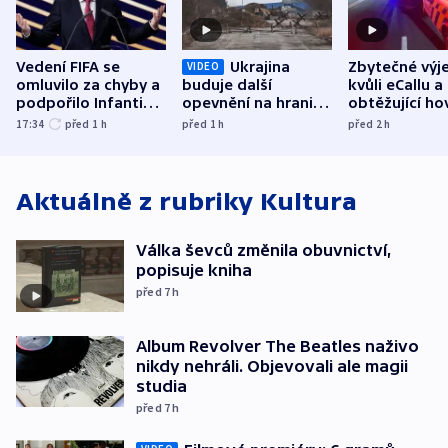
Vedení FIFA se
Ukrajina
Zbytečné výj
VIDEO
omluvilo za chyby a
buduje další
kvůli eCallu a
podpořilo Infantina.
opevnění na hranici
obtěžující ho
UEFA trvá na
s Běloruskem
zdržují záchr
17:34
před 1
h
před 1
h
před 2
h
bojkotu
Aktuálně z rubriky
Kultura
Válka ševců změnila obuvnictví,
popisuje kniha
před 7
h
Album Revolver The Beatles naživo
nikdy nehráli. Objevovali ale magii
studia
před 7
h