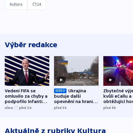
Kultura
ČT24
Výběr redakce
Vedení FIFA se
Ukrajina
Zbytečné výj
VIDEO
omluvilo za chyby a
buduje další
kvůli eCallu a
podpořilo Infantina.
opevnění na hranici
obtěžující ho
UEFA trvá na
s Běloruskem
zdržují záchr
včera
před 2
h
před 3
h
před 4
h
bojkotu
Aktuálně z rubriky
Kultura