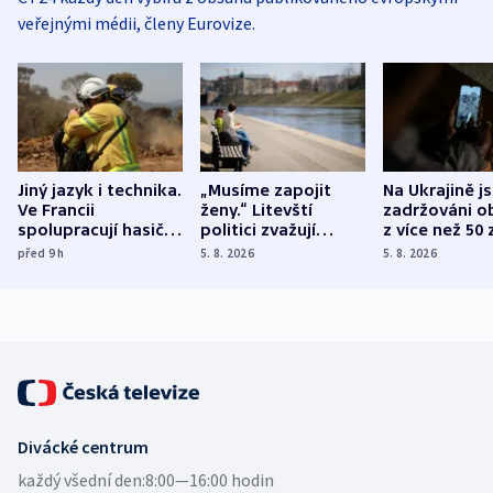
veřejnými médii, členy Eurovize.
Jiný jazyk i technika.
„Musíme zapojit
Na Ukrajině j
Ve Francii
ženy.“ Litevští
zadržováni o
spolupracují hasiči z
politici zvažují
z více než 50 
různých zemí
dohodu o
Bojovali na s
před 9
h
5. 8. 2026
5. 8. 2026
demografii
Ruska
Divácké centrum
každý všední den:
8:00—16:00 hodin