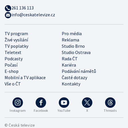
261 136 113
info@ceskatelevize.cz
TV program
Pro média
Živé vysílání
Reklama
TV poplatky
Studio Brno
Teletext
Studio Ostrava
Podcasty
Rada ČT
Počasí
Kariéra
E-shop
Podávání námětů
Mobilní a TV aplikace
Časté dotazy
Vše o ČT
Kontakty
Instagram
Facebook
YouTube
X
Threads
© Česká televize