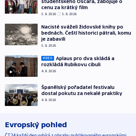
studentského Oscara, zabojuje o
cenu za krátký film
5. 8. 2026
5. 8. 2026
Nacisté sváželi židovské knihy po
bednách. Čeští historici pátrali, komu
je zabavili
5. 8. 2026
Aplaus pro dva skládá a
VIDEO
rozkládá Rubikovu cibuli
4. 8. 2026
Španělský pořadatel festivalu
dostal pokutu za nekalé praktiky
4. 8. 2026
Evropský pohled
ČT24 každý den vybírá z obsahu publikovaného evropskými