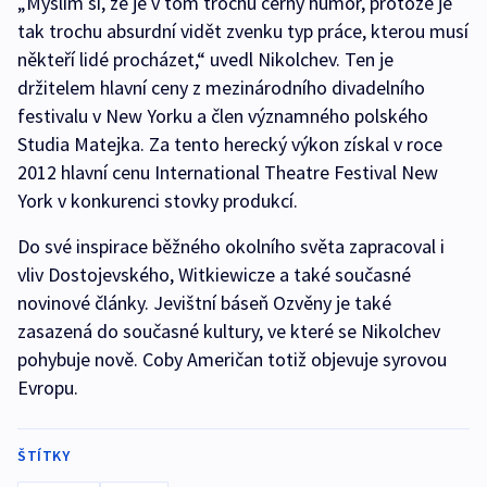
„Myslím si, že je v tom trochu černý humor, protože je
tak trochu absurdní vidět zvenku typ práce, kterou musí
někteří lidé procházet,“ uvedl Nikolchev. Ten je
držitelem hlavní ceny z mezinárodního divadelního
festivalu v New Yorku a člen významného polského
Studia Matejka. Za tento herecký výkon získal v roce
2012 hlavní cenu International Theatre Festival New
York v konkurenci stovky produkcí.
Do své inspirace běžného okolního světa zapracoval i
vliv Dostojevského, Witkiewicze a také současné
novinové články. Jevištní báseň Ozvěny je také
zasazená do současné kultury, ve které se Nikolchev
pohybuje nově. Coby Američan totiž objevuje syrovou
Evropu.
ŠTÍTKY