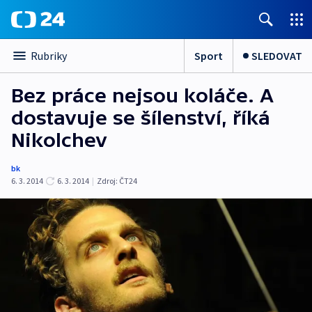
Sport
SLEDOVAT
Rubriky
Bez práce nejsou koláče. A
dostavuje se šílenství, říká
Nikolchev
bk
6. 3. 2014
6. 3. 2014
|
Zdroj:
ČT24