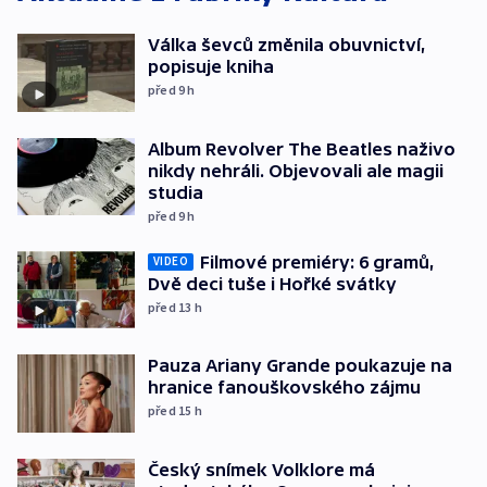
Válka ševců změnila obuvnictví,
popisuje kniha
před 9
h
Album Revolver The Beatles naživo
nikdy nehráli. Objevovali ale magii
studia
před 9
h
Filmové premiéry: 6 gramů,
VIDEO
Dvě deci tuše i Hořké svátky
před 13
h
Pauza Ariany Grande poukazuje na
hranice fanouškovského zájmu
před 15
h
Český snímek Volklore má