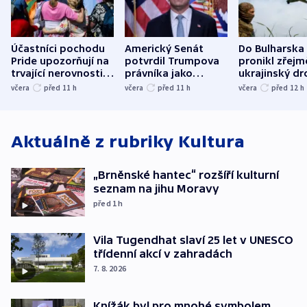
Účastníci pochodu
Americký Senát
Do Bulharska
Pride upozorňují na
potvrdil Trumpova
pronikl zřejm
trvající nerovnosti i
právníka jako
ukrajinský dr
společenskou
ministra
explodoval k
včera
před 11
h
včera
před 11
h
včera
před 12
h
atmosféru
spravedlnosti
od plynovod
Aktuálně z rubriky
Kultura
„Brněnské hantec“ rozšíří kulturní
seznam na jihu Moravy
před 1
h
Vila Tugendhat slaví 25 let v UNESCO
třídenní akcí v zahradách
7. 8. 2026
Knížák byl pro mnohé symbolem