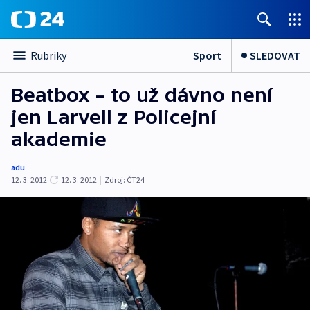
Sport
SLEDOVAT
Rubriky
Beatbox – to už dávno není
jen Larvell z Policejní
akademie
adu
12. 3. 2012
12. 3. 2012
|
Zdroj:
ČT24