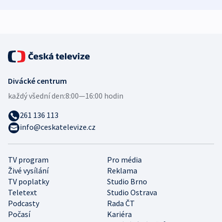
zdravotní rady
bezpečnostní
mezinárodní 
expert
Divácké centrum
každý všední den:
8:00—16:00 hodin
261 136 113
info@ceskatelevize.cz
TV program
Pro média
Živé vysílání
Reklama
TV poplatky
Studio Brno
Teletext
Studio Ostrava
Podcasty
Rada ČT
Počasí
Kariéra