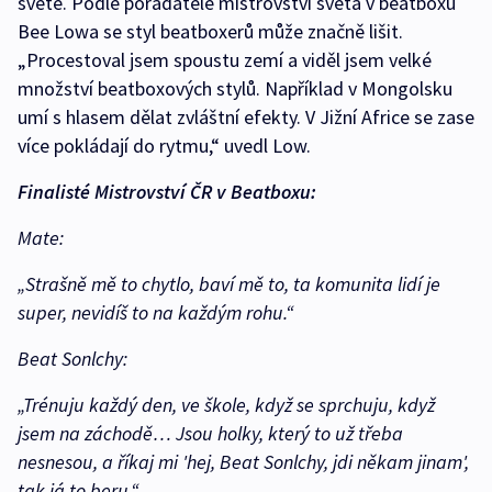
světě. Podle pořadatele mistrovství světa v beatboxu
Bee Lowa se styl beatboxerů může značně lišit.
„Procestoval jsem spoustu zemí a viděl jsem velké
množství beatboxových stylů. Například v Mongolsku
umí s hlasem dělat zvláštní efekty. V Jižní Africe se zase
více pokládají do rytmu,“ uvedl Low.
Finalisté Mistrovství ČR v Beatboxu:
Mate:
„Strašně mě to chytlo, baví mě to, ta komunita lidí je
super, nevidíš to na každým rohu.“
Beat Sonlchy:
„Trénuju každý den, ve škole, když se sprchuju, když
jsem na záchodě… Jsou holky, který to už třeba
nesnesou, a říkaj mi 'hej, Beat Sonlchy, jdi někam jinam',
tak já to beru.“