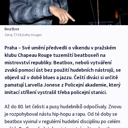
Beatbox
Zdroj:
ČT24/Getty Images
Praha – Své umění předvedli o víkendu v pražském
klubu Chapeau Rouge tuzemští beatboxeři na
mistrovství republiky. Beatbox, neboli vytváření
zvuků pomocí úst bez použití hudebních nástrojů, se
objevil už v době blues a jazzu. Čeští diváci si určitě
pamatují Larvella Jonese z Policejní akademie, který
imitací střílení vystrašil třeba policejní stanici.
Až do 80. let čelisti a pusy hudebníků odpočívaly. Znovu
je rozpohyboval nástu hip-hopu a rapu. Od té doby se
beatbox vyvinul v regulérní hudební disciplínu po celém