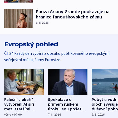
Pauza Ariany Grande poukazuje na
hranice fanouškovského zájmu
6. 8. 2026
Evropský pohled
ČT24 každý den vybírá z obsahu publikovaného evropskými
veřejnými médii, členy Eurovize.
Falešní „lékaři“
Spekulace o
Pobyt u vodn
vytvoření AI šíří
přímém ruském
ploch zvyšuje
mezi staršími
útoku jsou pošetilé,
duševní poho
Poláky nebezpečné
míní estonský
ukázala
včera v 07:00
7. 8. 2026
7. 8. 2026