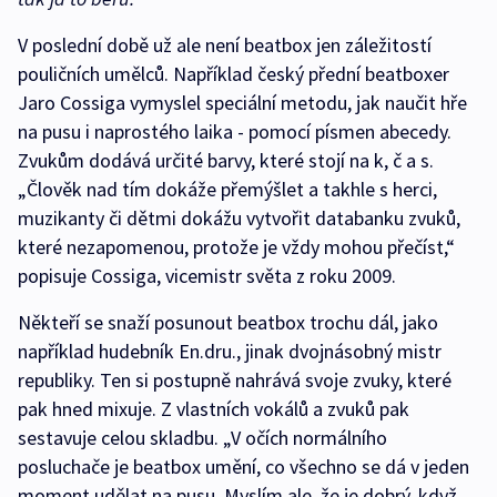
V poslední době už ale není beatbox jen záležitostí
pouličních umělců. Například český přední beatboxer
Jaro Cossiga vymyslel speciální metodu, jak naučit hře
na pusu i naprostého laika - pomocí písmen abecedy.
Zvukům dodává určité barvy, které stojí na k, č a s.
„Člověk nad tím dokáže přemýšlet a takhle s herci,
muzikanty či dětmi dokážu vytvořit databanku zvuků,
které nezapomenou, protože je vždy mohou přečíst,“
popisuje Cossiga, vicemistr světa z roku 2009.
Někteří se snaží posunout beatbox trochu dál, jako
například hudebník En.dru., jinak dvojnásobný mistr
republiky. Ten si postupně nahrává svoje zvuky, které
pak hned mixuje. Z vlastních vokálů a zvuků pak
sestavuje celou skladbu. „V očích normálního
posluchače je beatbox umění, co všechno se dá v jeden
moment udělat na pusu. Myslím ale, že je dobrý, když