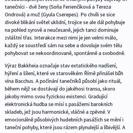
tanečníci - dvě ženy (Soňa Ferienčíková a Tereza
Ondrová) a muž (Gyula Cserepes). Po chvíli se sice
divoké blikání světel uklidní, trojice se ale dál pohybuje
na pohled syrově a neučesaně, jejich tanci dominuje
zvláštní třas. Interakce mezi nimi je jen velmi málo,
každý se soustředí sám na sebe a dovoluje svém tělu
pohybovat se nekoordinovaně, spontánně a svobodně.
Výraz Bakkheia označuje stav extatického nadšení,
hýření a šílení, které ve starověkém Římě přinášel bůh
vína Bacchus. A počínání tanečníků působí jako rituál,
během nějž se dostávají do jakéhosi transu, skoro
jakoby mimo svou fyzickou existenci. Gradující
elektronická hudba se mísí s pasážemi barokních
skladeb, jež jsou harmonické, vláčné a zpěvné. V
emocionálně působivých hudebních pasážích se mění i
taneční pohyby, které jsou rázem plynulejší a líbivější. A