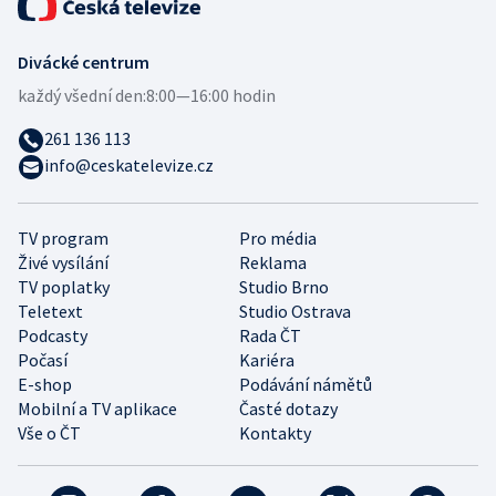
Divácké centrum
každý všední den:
8:00—16:00 hodin
261 136 113
info@ceskatelevize.cz
TV program
Pro média
Živé vysílání
Reklama
TV poplatky
Studio Brno
Teletext
Studio Ostrava
Podcasty
Rada ČT
Počasí
Kariéra
E-shop
Podávání námětů
Mobilní a TV aplikace
Časté dotazy
Vše o ČT
Kontakty