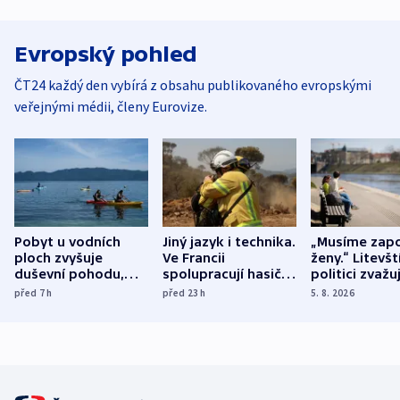
Evropský pohled
ČT24 každý den vybírá z obsahu publikovaného evropskými
veřejnými médii, členy Eurovize.
Pobyt u vodních
Jiný jazyk i technika.
„Musíme zapo
ploch zvyšuje
Ve Francii
ženy.“ Litevšt
duševní pohodu,
spolupracují hasiči z
politici zvažuj
ukázala
různých zemí
dohodu o
před 7
h
před 23
h
5. 8. 2026
mezinárodní studie
demografii