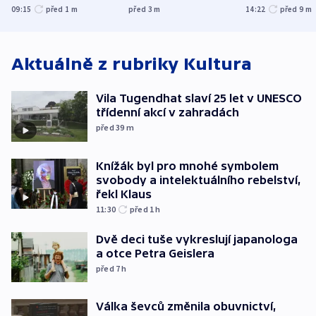
nenárokové, namítá
expert. Snížení cen
09:15
před 1
m
před 3
m
14:22
před 9
m
ministerstvo
však slíbit nelze
Aktuálně z rubriky
Kultura
Vila Tugendhat slaví 25 let v UNESCO
třídenní akcí v zahradách
před 39
m
Knížák byl pro mnohé symbolem
svobody a intelektuálního rebelství,
řekl Klaus
11:30
před 1
h
Dvě deci tuše vykreslují japanologa
a otce Petra Geislera
před 7
h
Válka ševců změnila obuvnictví,