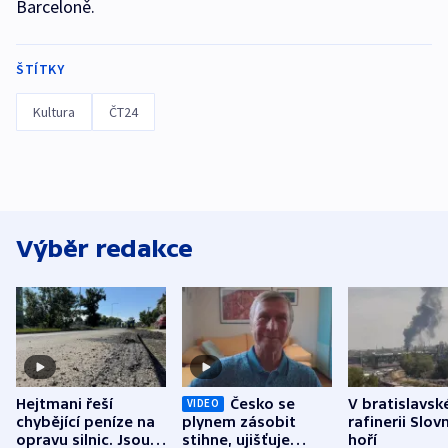
Barceloně.
ŠTÍTKY
Kultura
ČT24
Výběr redakce
Hejtmani řeší
Česko se
V bratislavsk
VIDEO
chybějící peníze na
plynem zásobit
rafinerii Slov
opravu silnic. Jsou
stihne, ujišťuje
hoří