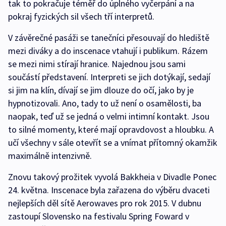
tak to pokračuje téměř do úplného vyčerpání a na
pokraj fyzických sil všech tří interpretů.
V závěrečné pasáži se tanečníci přesouvají do hlediště
mezi diváky a do inscenace vtahují i publikum. Rázem
se mezi nimi stírají hranice. Najednou jsou sami
součástí představení. Interpreti se jich dotýkají, sedají
si jim na klín, dívají se jim dlouze do očí, jako by je
hypnotizovali. Ano, tady to už není o osamělosti, ba
naopak, teď už se jedná o velmi intimní kontakt. Jsou
to silné momenty, které mají opravdovost a hloubku. A
učí všechny v sále otevřít se a vnímat přítomný okamžik
maximálně intenzivně.
Znovu takový prožitek vyvolá Bakkheia v Divadle Ponec
24. května. Inscenace byla zařazena do výběru dvaceti
nejlepších děl sítě Aerowaves pro rok 2015. V dubnu
zastoupí Slovensko na festivalu Spring Foward v