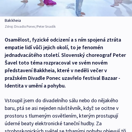
Bakkheia
Zdroj:
Divadlo Ponec/Peter Snadík
Osamělost, fyzické odcizení a s ním spojená ztráta
empatie lidí vůči jejich okolí, to je fenomén
jednadvacátého století. Slovenský choreograf Peter
Šavel toto téma rozpracoval ve svém novém
představení Bakkheia, které v neděli večer v
pražském Divadle Ponec uzavřelo festival Bazaar -
Identita v umění a pohybu.
Vstoupil jsem do divadelního sálu nebo do nějakého
baru, ptá se asi nejeden návštěvník, když se ocitne v
prostoru s tlumeným osvětlením, kterým prostupují
úderné beaty elektronické taneční hudby. Za
stroboskopických světel se trhanými pohyby objevují tři