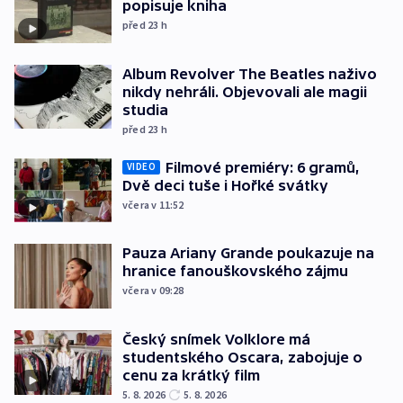
popisuje kniha
před 23
h
Album Revolver The Beatles naživo
nikdy nehráli. Objevovali ale magii
studia
před 23
h
Filmové premiéry: 6 gramů,
VIDEO
Dvě deci tuše i Hořké svátky
včera v 11:52
Pauza Ariany Grande poukazuje na
hranice fanouškovského zájmu
včera v 09:28
Český snímek Volklore má
studentského Oscara, zabojuje o
cenu za krátký film
5. 8. 2026
5. 8. 2026