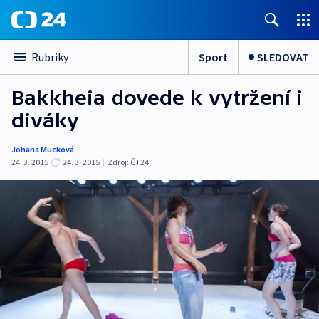
Sport
SLEDOVAT
Rubriky
Bakkheia dovede k vytržení i
diváky
Johana Mücková
24. 3. 2015
24. 3. 2015
|
Zdroj:
ČT24