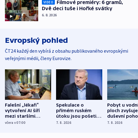
Filmové premiéry: 6 gramů,
VIDEO
Dvě deci tuše i Hořké svátky
6. 8. 2026
Evropský pohled
ČT24 každý den vybírá z obsahu publikovaného evropskými
veřejnými médii, členy Eurovize.
Falešní „lékaři“
Spekulace o
Pobyt u vodn
vytvoření AI šíří
přímém ruském
ploch zvyšuje
mezi staršími
útoku jsou pošetilé,
duševní poho
Poláky nebezpečné
míní estonský
ukázala
včera v 07:00
7. 8. 2026
7. 8. 2026
zdravotní rady
bezpečnostní
mezinárodní 
expert