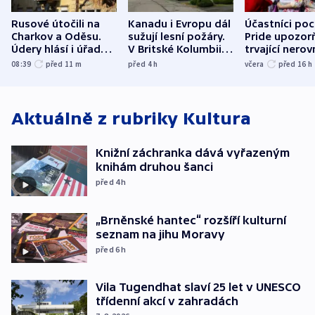
Rusové útočili na
Kanadu i Evropu dál
Účastníci po
Charkov a Oděsu.
sužují lesní požáry.
Pride upozorň
Údery hlásí i úřady v
V Britské Kolumbii
trvající nerov
Bělgorodu
evakuovali tisíce lidí
společensko
08:39
před 11
m
před 4
h
včera
před 16
h
atmosféru
Aktuálně z rubriky
Kultura
Knižní záchranka dává vyřazeným
knihám druhou šanci
před 4
h
„Brněnské hantec“ rozšíří kulturní
seznam na jihu Moravy
před 6
h
Vila Tugendhat slaví 25 let v UNESCO
třídenní akcí v zahradách