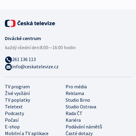
Divácké centrum
každý všední den:
8:00—16:00 hodin
261 136 113
info@ceskatelevize.cz
TV program
Pro média
Živé vysílání
Reklama
TV poplatky
Studio Brno
Teletext
Studio Ostrava
Podcasty
Rada ČT
Počasí
Kariéra
E-shop
Podávání námětů
Mobilní a TV aplikace
Časté dotazy