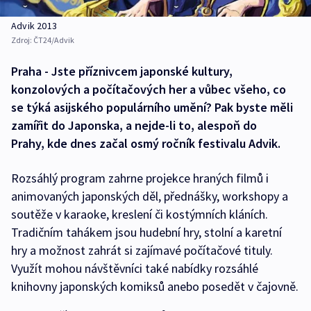
Advik 2013
Zdroj:
ČT24/Advik
Praha - Jste příznivcem japonské kultury,
konzolových a počítačových her a vůbec všeho, co
se týká asijského populárního umění? Pak byste měli
zamířit do Japonska, a nejde-li to, alespoň do
Prahy, kde dnes začal osmý ročník festivalu Advik.
Rozsáhlý program zahrne projekce hraných filmů i
animovaných japonských děl, přednášky, workshopy a
soutěže v karaoke, kreslení či kostýmních kláních.
Tradičním tahákem jsou hudební hry, stolní a karetní
hry a možnost zahrát si zajímavé počítačové tituly.
Využít mohou návštěvníci také nabídky rozsáhlé
knihovny japonských komiksů anebo posedět v čajovně.