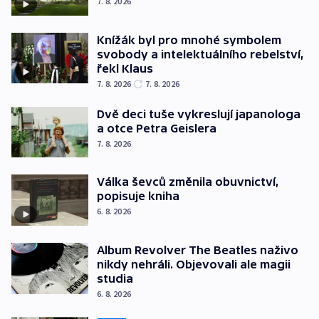
7. 8. 2026
Knížák byl pro mnohé symbolem
svobody a intelektuálního rebelství,
řekl Klaus
7. 8. 2026
7. 8. 2026
Dvě deci tuše vykreslují japanologa
a otce Petra Geislera
7. 8. 2026
Válka ševců změnila obuvnictví,
popisuje kniha
6. 8. 2026
Album Revolver The Beatles naživo
nikdy nehráli. Objevovali ale magii
studia
6. 8. 2026