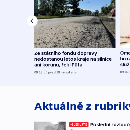
Ome
Ze státního fondu dopravy
hroz
nedostanou letos kraje na silnice
slu
ani korunu, řekl Půta
09:05
09:15
před 19
minutami
Aktuálně z rubri
Poslední rozlouč
SLEDUJTE