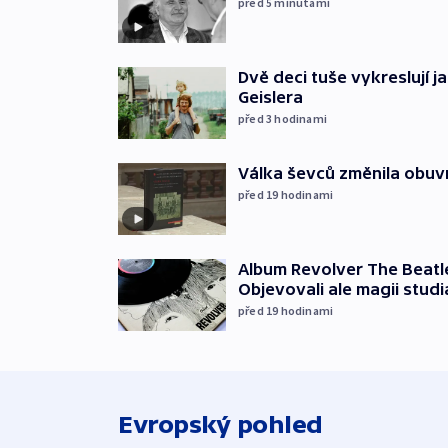
před 5
minutami
Dvě deci tuše vykreslují 
Geislera
před 3
hodinami
Válka ševců změnila obuvn
před 19
hodinami
Album Revolver The Beatle
Objevovali ale magii studi
před 19
hodinami
Evropský pohled