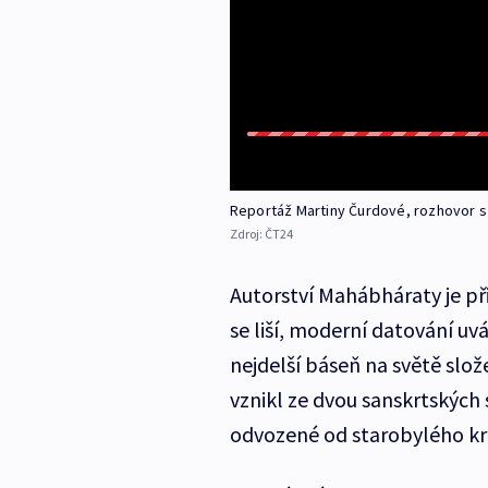
Reportáž Martiny Čurdové, rozhovor s 
Zdroj:
ČT24
Autorství Mahábháraty je př
se liší, moderní datování uvá
nejdelší báseň na světě slože
vznikl ze dvou sanskrtských
odvozené od starobylého kr