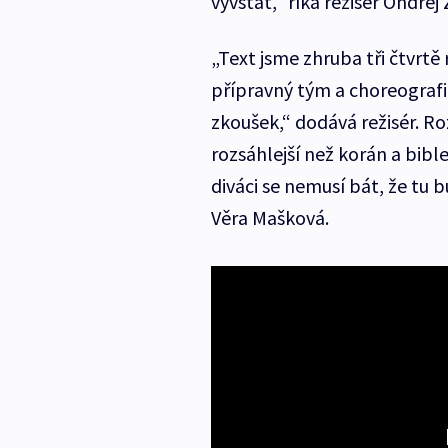
vyvstat,“ říká režisér Ondřej 
„Text jsme zhruba tři čtvrtě
přípravný tým a choreografi
zkoušek,“ dodává režisér. Roz
rozsáhlejší než korán a bibl
diváci se nemusí bát, že tu 
Věra Mašková.