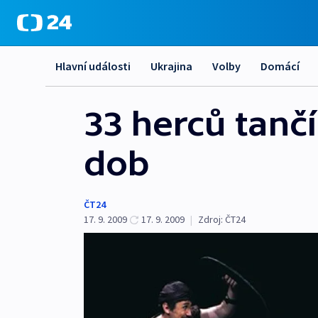
Hlavní události
Ukrajina
Volby
Domácí
33 herců tančí
dob
ČT24
17. 9. 2009
17. 9. 2009
|
Zdroj:
ČT24