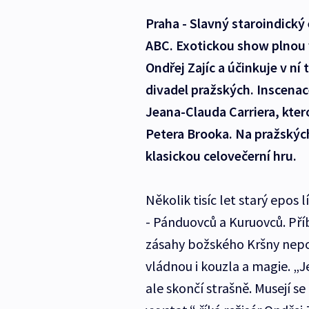
Praha - Slavný staroindický
ABC. Exotickou show plnou 
Ondřej Zajíc a účinkuje v ní
divadel pražských. Inscena
Jeana-Clauda Carriera, kter
Petera Brooka. Na pražských
klasickou celovečerní hru.
Několik tisíc let starý epos
- Pánduovců a Kuruovců. Pří
zásahy božského Kršny nepod
vládnou i kouzla a magie. „Je
ale skončí strašně. Musejí 