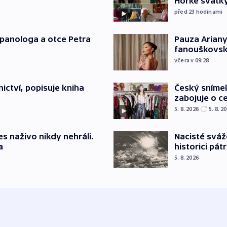
Hořké svátk
před 23
hodinami
japanologa a otce Petra
Pauza Ariany
fanouškovsk
včera v 09:28
ictví, popisuje kniha
Český sníme
zabojuje o ce
5. 8. 2026
5. 8. 2
s naživo nikdy nehráli.
Nacisté sváž
a
historici pátr
5. 8. 2026