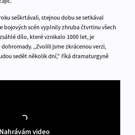
Zajíc.
 roku seškrtávali, stejnou dobu se setkával
e bojových scén vyplnily zhruba čtvrtinu všech
sáhlé dílo, které vznikalo 1000 let, je
e dohromady. „Zvolili jsme zkrácenou verzi,
budou sedět několik dní,“ říká dramaturgyně
Nahrávám video