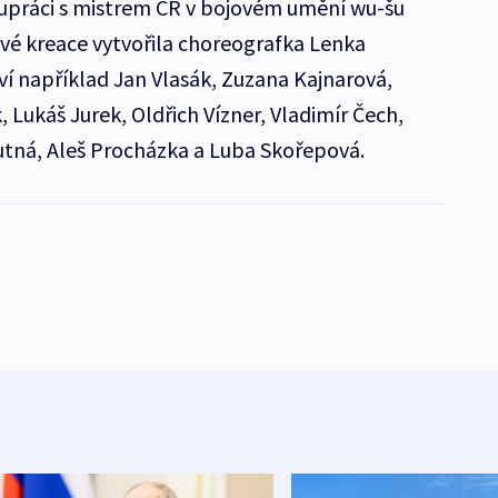
lupráci s mistrem ČR v bojovém umění wu-šu
é kreace vytvořila choreografka Lenka
eví například Jan Vlasák, Zuzana Kajnarová,
Lukáš Jurek, Oldřich Vízner, Vladimír Čech,
utná, Aleš Procházka a Luba Skořepová.