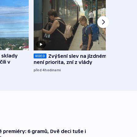
 sklady
Zvýšení slev na jízdném teď
Opil
VIDEO
ili v
není priorita, zní z vlády
vozid
stře
před 4
hodinami
před 5
é premiéry: 6 gramů, Dvě deci tuše i