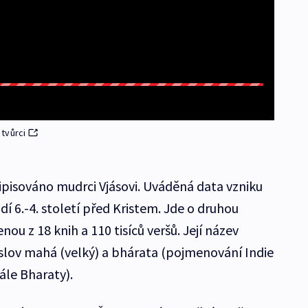
tvůrci
ipisováno mudrci Vjásovi. Uváděná data vzniku
dí 6.-4. století před Kristem. Jde o druhou
nou z 18 knih a 110 tisíců veršů. Její název
 slov mahá (velký) a bhárata (pojmenování Indie
ále Bharaty).