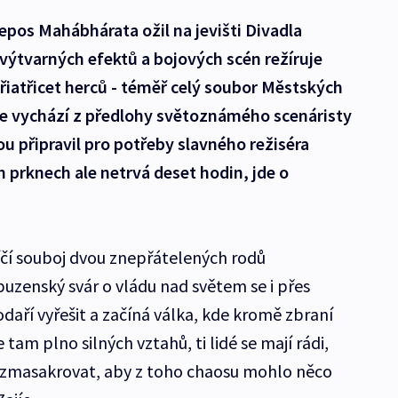
 epos Mahábhárata ožil na jevišti Divadla
výtvarných efektů a bojových scén režíruje
 třiatřicet herců - téměř celý soubor Městských
ce vychází z předlohy světoznámého scenáristy
ou připravil pro potřeby slavného režiséra
 prknech ale netrvá deset hodin, jde o
 líčí souboj dvou znepřátelených rodů
buzenský svár o vládu nad světem se i přes
aří vyřešit a začíná válka, kde kromě zbraní
 tam plno silných vztahů, ti lidé se mají rádi,
se zmasakrovat, aby z toho chaosu mohlo něco