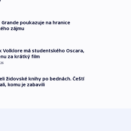
y
 Grande poukazuje na hranice
ého zájmu
k Volklore má studentského Oscara,
nu za krátký film
026
eli židovské knihy po bednách. Čeští
ali, komu je zabavili