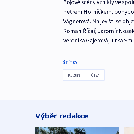
Bojové scény vznikly ve spo
Petrem Horníčkem, pohybov
Vágnerová. Na jevišti se obj
Roman Říčař, Jaromír Nosek, 
Veronika Gajerová, Jitka Sm
ŠTÍTKY
Kultura
ČT24
Výběr redakce