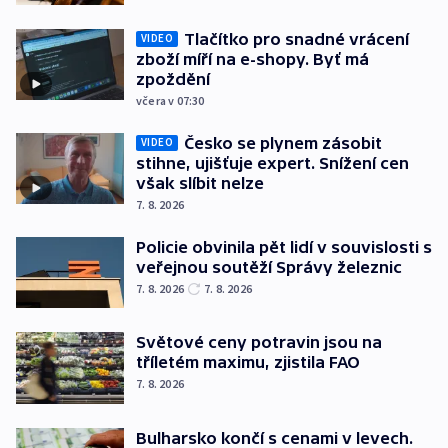
Tlačítko pro snadné vrácení
VIDEO
zboží míří na e-shopy. Byť má
zpoždění
včera v 07:30
Česko se plynem zásobit
VIDEO
stihne, ujišťuje expert. Snížení cen
však slíbit nelze
7. 8. 2026
Policie obvinila pět lidí v souvislosti s
veřejnou soutěží Správy železnic
7. 8. 2026
7. 8. 2026
Světové ceny potravin jsou na
tříletém maximu, zjistila FAO
7. 8. 2026
Bulharsko končí s cenami v levech.