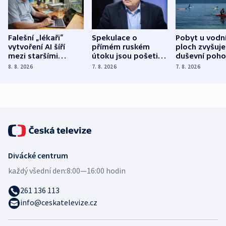
Falešní „lékaři“
Spekulace o
Pobyt u vodn
vytvoření AI šíří
přímém ruském
ploch zvyšuje
mezi staršími
útoku jsou pošetilé,
duševní poho
Poláky nebezpečné
míní estonský
ukázala
8. 8. 2026
7. 8. 2026
7. 8. 2026
zdravotní rady
bezpečnostní
mezinárodní 
expert
Divácké centrum
každý všední den:
8:00—16:00 hodin
261 136 113
info@ceskatelevize.cz