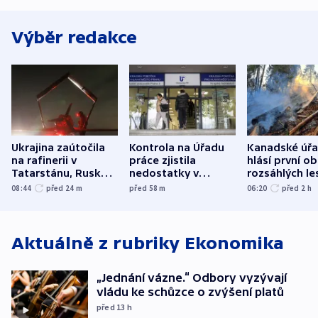
Výběr redakce
Ukrajina zaútočila
Kontrola na Úřadu
Kanadské úř
na rafinerii v
práce zjistila
hlásí první o
Tatarstánu, Rusko
nedostatky v
rozsáhlých le
udeřilo na Sumy a
účetnictví za 5,6
požárů
08:44
před 24
m
před 58
m
06:20
před 2
h
Oděsu
miliardy
Aktuálně z rubriky
Ekonomika
„Jednání vázne.“ Odbory vyzývají
vládu ke schůzce o zvýšení platů
před 13
h