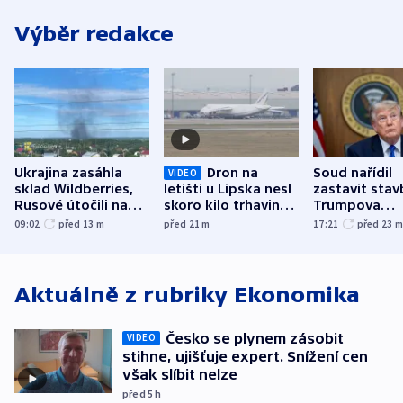
Výběr redakce
Ukrajina zasáhla
Dron na
Soud nařídil
VIDEO
sklad Wildberries,
letišti u Lipska nesl
zastavit stav
Rusové útočili na
skoro kilo trhaviny,
Trumpova
trh, hasiče či
indicie ukazují na
tanečního sá
09:02
před 13
m
před 21
m
17:21
před 23
stadion
Rusko
Aktuálně z rubriky
Ekonomika
Česko se plynem zásobit
VIDEO
stihne, ujišťuje expert. Snížení cen
však slíbit nelze
před 5
h