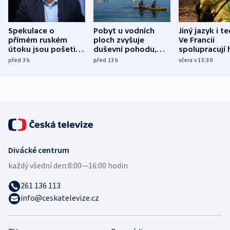
Spekulace o
Pobyt u vodních
Jiný jazyk i t
přímém ruském
ploch zvyšuje
Ve Francii
útoku jsou pošetilé,
duševní pohodu,
spolupracují h
míní estonský
ukázala
různých zemí
před 3
h
před 13
h
včera v 15:30
bezpečnostní
mezinárodní studie
expert
Divácké centrum
každý všední den:
8:00—16:00 hodin
261 136 113
info@ceskatelevize.cz