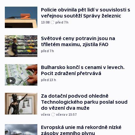
Policie obvinila pět lidí v souvislosti s
veřejnou soutěží Správy železnic
13:08
před 7
h
Světové ceny potravin jsou na
tříletém maximu, zjistila FAO
před 7
h
Bulharsko končí s cenami v levech.
Pocit zdražení přetrvává
před 13
h
Za dotační podvod ohledně
Technologického parku poslal soud
do vězení dva muže
včera
včera v 15:57
Evropská unie má rekordně nízké
zásoby zemního plynu