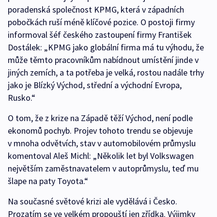
poradenská společnost KPMG, která v západních
pobočkách ruší méně klíčové pozice. O postoji firmy
informoval šéf českého zastoupení firmy František
Dostálek: „KPMG jako globální firma má tu výhodu, že
může těmto pracovníkům nabídnout umístění jinde v
jiných zemích, a ta potřeba je velká, rostou nadále trhy
jako je Blízký Východ, střední a východní Evropa,
Rusko.“
O tom, že z krize na Západě těží Východ, není podle
ekonomů pochyb. Projev tohoto trendu se objevuje
v mnoha odvětvích, stav v automobilovém průmyslu
komentoval Aleš Michl: „Několik let byl Volkswagen
největším zaměstnavatelem v autoprůmyslu, teď mu
šlape na paty Toyota.“
Na současné světové krizi ale vydělává i Česko.
Prozatím se ve velkém propouští jen zřídka. Výjimky