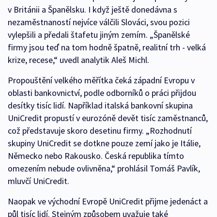
v Británii a Španělsku. I když ještě donedávna s
nezaměstnaností nejvíce válčili Slováci, svou pozici
vylepšili a předali štafetu jiným zemím. „Španělské
firmy jsou teď na tom hodně špatně, realitní trh - velká
krize, recese,“ uvedl analytik Aleš Michl.
Propouštění velkého měřítka čeká západní Evropu v
oblasti bankovnictví, podle odborníků o práci přijdou
desítky tisíc lidí. Například italská bankovní skupina
UniCredit propustí v eurozóně devět tisíc zaměstnanců,
což představuje skoro desetinu firmy. „Rozhodnutí
skupiny UniCredit se dotkne pouze zemí jako je Itálie,
Německo nebo Rakousko. Česká republika tímto
omezením nebude ovlivněna,“ prohlásil Tomáš Pavlík,
mluvčí UniCredit.
Naopak ve východní Evropě UniCredit přijme jedenáct a
půl tisíc lidí. Stejným způsobem uvažuje také