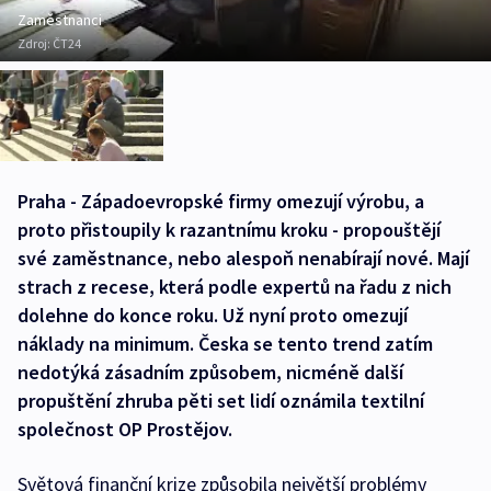
Zaměstnanci
Zdroj:
ČT24
Praha - Západoevropské firmy omezují výrobu, a
proto přistoupily k razantnímu kroku - propouštějí
své zaměstnance, nebo alespoň nenabírají nové. Mají
strach z recese, která podle expertů na řadu z nich
dolehne do konce roku. Už nyní proto omezují
náklady na minimum. Česka se tento trend zatím
nedotýká zásadním způsobem, nicméně další
propuštění zhruba pěti set lidí oznámila textilní
společnost OP Prostějov.
Světová finanční krize způsobila největší problémy