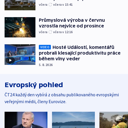
včera
včera v 15:41
Průmyslová výroba v červnu
vzrostla nejvíce od prosince
včera
včera v 12:16
Hosté Událostí, komentářů
VIDEO
probrali klesající produktivitu práce
během vlny veder
5. 8. 2026
Evropský pohled
ČT24 každý den vybírá z obsahu publikovaného evropskými
veřejnými médii, členy Eurovize.