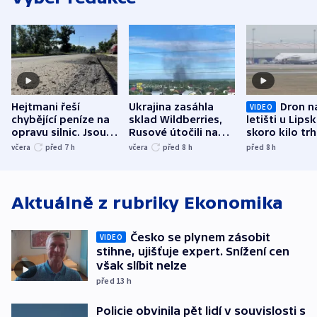
Hejtmani řeší
Ukrajina zasáhla
Dron n
VIDEO
chybějící peníze na
sklad Wildberries,
letišti u Lips
opravu silnic. Jsou
Rusové útočili na
skoro kilo trh
nenárokové, namítá
trh, hasiče či
indicie ukazuj
včera
před 7
h
včera
před 8
h
před 8
h
ministerstvo
stadion
Rusko
Aktuálně z rubriky
Ekonomika
Česko se plynem zásobit
VIDEO
stihne, ujišťuje expert. Snížení cen
však slíbit nelze
před 13
h
Policie obvinila pět lidí v souvislosti s