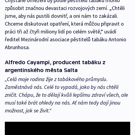
Chystané omezení by podle pěstitelů tabáku mohlo
způsobit značnou devastaci rozvojových zemí. „Chtěli
jsme, aby nás pustili dovnitř, a oni nám to zakázali.
Chceme diskutovat opatření, která můžou připravit o
práci tři až čtyři miliony lidí po celém světě,“ uvádí
ředitel Mezinárodní asociace pěstitelů tabáku Antonio
Abrunhosa.
Alfredo Cayampi, producent tabáku z
argentinského města Salta
„Celá moje rodina žije z tabákového průmyslu.
Zaměstnává nás. Celé to vypadá, jako by nás chtěli
zničit. Chápu, že to dělají kvůli lepšímu zdraví všech, ale
musí také brát ohledy na nás. Ať nám tedy dají jinou
možnost, jak se živit.“