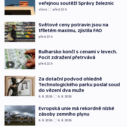
veřejnou soutěží Správy železnic
včera
před 15
h
Světové ceny potravin jsou na
tříletém maximu, zjistila FAO
před 15
h
Bulharsko končí s cenami v levech.
Pocit zdražení přetrvává
před 21
h
Za dotační podvod ohledně
Technologického parku poslal soud
do vězení dva muže
6. 8. 2026
6. 8. 2026
Evropská unie má rekordně nízké
zásoby zemního plynu
6. 8. 2026
6. 8. 2026