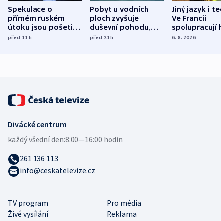
Spekulace o
Pobyt u vodních
Jiný jazyk i t
přímém ruském
ploch zvyšuje
Ve Francii
útoku jsou pošetilé,
duševní pohodu,
spolupracují h
míní estonský
ukázala
různých zemí
před 11
h
před 21
h
6. 8. 2026
bezpečnostní
mezinárodní studie
expert
Divácké centrum
každý všední den:
8:00—16:00 hodin
261 136 113
info@ceskatelevize.cz
TV program
Pro média
Živé vysílání
Reklama