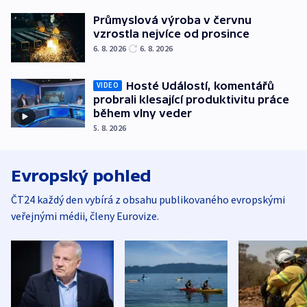
Průmyslová výroba v červnu
vzrostla nejvíce od prosince
6. 8. 2026
6. 8. 2026
Hosté Událostí, komentářů
VIDEO
probrali klesající produktivitu práce
během vlny veder
5. 8. 2026
Evropský pohled
ČT24 každý den vybírá z obsahu publikovaného evropskými
veřejnými médii, členy Eurovize.