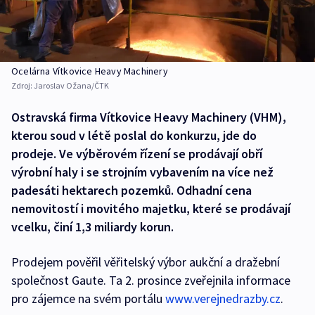
Ocelárna Vítkovice Heavy Machinery
Zdroj:
Jaroslav Ožana/ČTK
Ostravská firma Vítkovice Heavy Machinery (VHM),
kterou soud v létě poslal do konkurzu, jde do
prodeje. Ve výběrovém řízení se prodávají obří
výrobní haly i se strojním vybavením na více než
padesáti hektarech pozemků. Odhadní cena
nemovitostí i movitého majetku, které se prodávají
vcelku, činí 1,3 miliardy korun.
Prodejem pověřil věřitelský výbor aukční a dražební
společnost Gaute. Ta 2. prosince zveřejnila informace
pro zájemce na svém portálu
www.verejnedrazby.cz
.