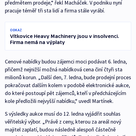
předmětem prodeje,“ řekl Macháček. V podniku nyní
pracuje téměř tři sta lidí a firma stále vyrábí.
ODKAZ
Vítkovice Heavy Machinery jsou v insolvenci.
Firma nemá na výplaty
Cenové nabídky budou zájemci moci podávat 6. ledna,
přičemž nejnižší možná nabídková cena činí čtyři sta
milionů korun. „Další den, 7. ledna, bude prodejní proces
pokračovat dalším kolem v podobě elektronické aukce,
do které postoupí pět zájemců, kteří v předcházejícím
kole předložili nejvyšší nabídku,“ uvedl Martínek.
S výsledky aukce musí do 12. ledna vyjádřit souhlas
věřitelský výbor. „Právě z ceny, kterou za areál nový
majitel zaplatí, budou následně alespoň částečně