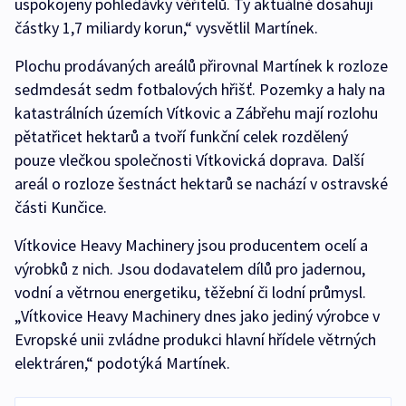
uspokojeny pohledávky věřitelů. Ty aktuálně dosahují
částky 1,7 miliardy korun,“ vysvětlil Martínek.
Plochu prodávaných areálů přirovnal Martínek k rozloze
sedmdesát sedm fotbalových hřišť. Pozemky a haly na
katastrálních územích Vítkovic a Zábřehu mají rozlohu
pětatřicet hektarů a tvoří funkční celek rozdělený
pouze vlečkou společnosti Vítkovická doprava. Další
areál o rozloze šestnáct hektarů se nachází v ostravské
části Kunčice.
Vítkovice Heavy Machinery jsou producentem ocelí a
výrobků z nich. Jsou dodavatelem dílů pro jadernou,
vodní a větrnou energetiku, těžební či lodní průmysl.
„Vítkovice Heavy Machinery dnes jako jediný výrobce v
Evropské unii zvládne produkci hlavní hřídele větrných
elektráren,“ podotýká Martínek.