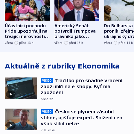
Účastníci pochodu
Americký Senát
Do Bulharska
Pride upozorňují na
potvrdil Trumpova
pronikl zřejm
trvající nerovnosti i
právníka jako
ukrajinský dr
společenskou
ministra
explodoval k
včera
před 13
h
včera
před 13
h
včera
před 14
h
atmosféru
spravedlnosti
od plynovod
Aktuálně z rubriky
Ekonomika
Tlačítko pro snadné vrácení
VIDEO
zboží míří na e-shopy. Byť má
zpoždění
před 2
h
Česko se plynem zásobit
VIDEO
stihne, ujišťuje expert. Snížení cen
však slíbit nelze
7. 8. 2026