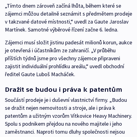
„Tímto dnem zároveň začíná lhůta, během které se
zájemci můžou detailně seznámit s předmětem prodeje
v takzvané datové místnosti,“ uvedl za Gaute Jaroslav
Martínek. Samotné výběrové řízení začne 6. ledna.
Zájemci musí složit jistinu padesát milionů korun, aukce
je otevřená i účastníkům ze zahraničí. „V průběhu
příštích týdnů jsme pro všechny zájemce připraveni
zajistit individuální prohlídku areálu,“ uvedl obchodní
ředitel Gaute Luboš Macháček.
Dražit se budou i práva k patentům
Součástí prodeje je i duševní vlastnictví firmy. „Budou
se dražit nejen nemovitosti a stroje, ale i práva k
patentům a užitným vzorům Vítkovice Heavy Machinery.
Spolu s podnikem přejdou na nového majitele i jeho
zaměstnanci. Naproti tomu dluhy společnosti nejsou