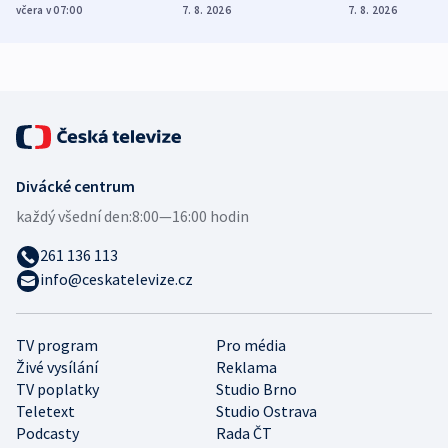
Poláky nebezpečné
míní estonský
ukázala
včera v 07:00
7. 8. 2026
7. 8. 2026
zdravotní rady
bezpečnostní
mezinárodní 
expert
Divácké centrum
každý všední den:
8:00—16:00 hodin
261 136 113
info@ceskatelevize.cz
TV program
Pro média
Živé vysílání
Reklama
TV poplatky
Studio Brno
Teletext
Studio Ostrava
Podcasty
Rada ČT