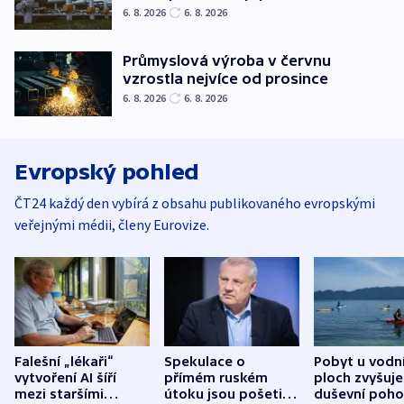
6. 8. 2026
6. 8. 2026
Průmyslová výroba v červnu
vzrostla nejvíce od prosince
6. 8. 2026
6. 8. 2026
Evropský pohled
ČT24 každý den vybírá z obsahu publikovaného evropskými
veřejnými médii, členy Eurovize.
Falešní „lékaři“
Spekulace o
Pobyt u vodn
vytvoření AI šíří
přímém ruském
ploch zvyšuje
mezi staršími
útoku jsou pošetilé,
duševní poho