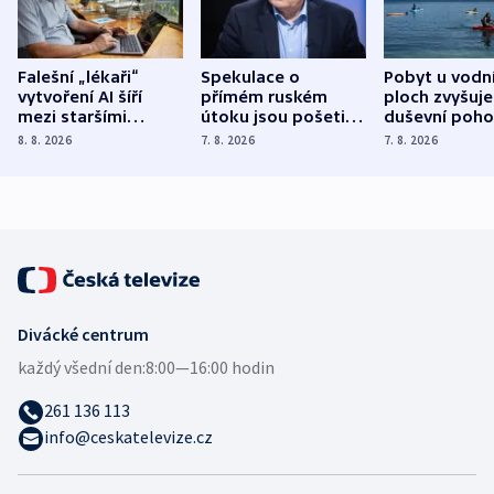
Falešní „lékaři“
Spekulace o
Pobyt u vodn
vytvoření AI šíří
přímém ruském
ploch zvyšuje
mezi staršími
útoku jsou pošetilé,
duševní poho
Poláky nebezpečné
míní estonský
ukázala
8. 8. 2026
7. 8. 2026
7. 8. 2026
zdravotní rady
bezpečnostní
mezinárodní 
expert
Divácké centrum
každý všední den:
8:00—16:00 hodin
261 136 113
info@ceskatelevize.cz