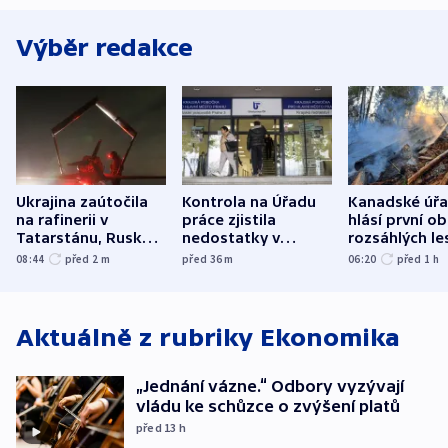
Výběr redakce
Ukrajina zaútočila
Kontrola na Úřadu
Kanadské úř
na rafinerii v
práce zjistila
hlásí první o
Tatarstánu, Rusko
nedostatky v
rozsáhlých le
udeřilo na Sumy a
účetnictví za 5,6
požárů
08:44
před 2
m
před 36
m
06:20
před 1
h
Oděsu
miliardy
Aktuálně z rubriky
Ekonomika
„Jednání vázne.“ Odbory vyzývají
vládu ke schůzce o zvýšení platů
před 13
h