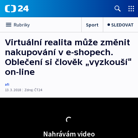
Sport
SLEDOVAT
Rubriky
Virtuální realita může změnit
nakupování v e-shopech.
Oblečení si člověk „vyzkouší“
on-line
afi
13. 3. 2018
|
Zdroj:
ČT24
Nahrávám video