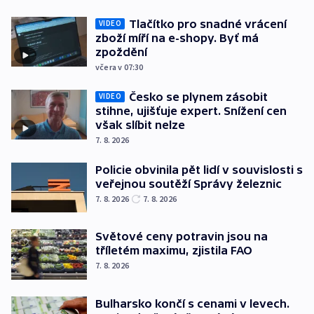
Tlačítko pro snadné vrácení
VIDEO
zboží míří na e-shopy. Byť má
zpoždění
včera v 07:30
Česko se plynem zásobit
VIDEO
stihne, ujišťuje expert. Snížení cen
však slíbit nelze
7. 8. 2026
Policie obvinila pět lidí v souvislosti s
veřejnou soutěží Správy železnic
7. 8. 2026
7. 8. 2026
Světové ceny potravin jsou na
tříletém maximu, zjistila FAO
7. 8. 2026
Bulharsko končí s cenami v levech.