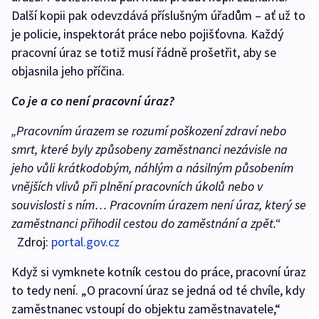
Další kopii pak odevzdává příslušným úřadům – ať už to
je policie, inspektorát práce nebo pojišťovna. Každý
pracovní úraz se totiž musí řádně prošetřit, aby se
objasnila jeho příčina.
Co je a co není pracovní úraz?
„Pracovním úrazem se rozumí poškození zdraví nebo
smrt, které byly způsobeny zaměstnanci nezávisle na
jeho vůli krátkodobým, náhlým a násilným působením
vnějších vlivů při plnění pracovních úkolů nebo v
souvislosti s ním… Pracovním úrazem není úraz, který se
zaměstnanci přihodil cestou do zaměstnání a zpět.“
Zdroj:
portal.gov.cz
Když si vymknete kotník cestou do práce, pracovní úraz
to tedy není. „O pracovní úraz se jedná od té chvíle, kdy
zaměstnanec vstoupí do objektu zaměstnavatele,“