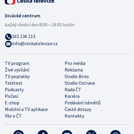
Divácké centrum
každý všední den:
8:00—16:00 hodin
261 136 113
info@ceskatelevize.cz
TV program
Pro média
Živé vysílání
Reklama
TV poplatky
Studio Brno
Teletext
Studio Ostrava
Podcasty
Rada ČT
Počasí
Kariéra
E-shop
Podávání námětů
Mobilní a TV aplikace
Časté dotazy
Vše o ČT
Kontakty