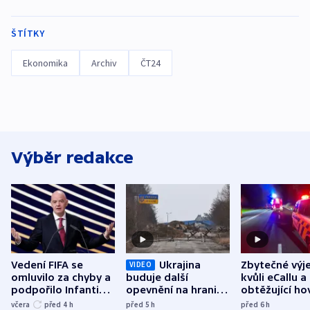
ŠTÍTKY
Ekonomika
Archiv
ČT24
Výběr redakce
Vedení FIFA se
Ukrajina
Zbytečné výj
VIDEO
omluvilo za chyby a
buduje další
kvůli eCallu a
podpořilo Infantina.
opevnění na hranici
obtěžující ho
UEFA trvá na
s Běloruskem
zdržují záchr
včera
před 4
h
před 5
h
před 6
h