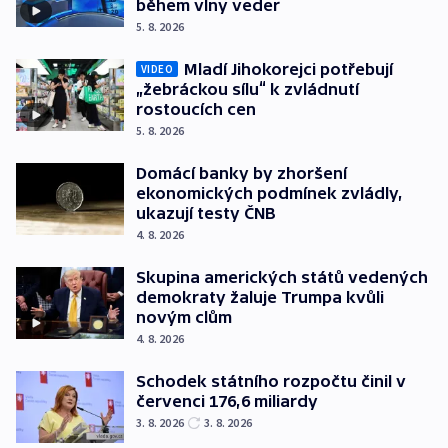
během vlny veder
5. 8. 2026
Mladí Jihokorejci potřebují
VIDEO
„žebráckou sílu“ k zvládnutí
rostoucích cen
5. 8. 2026
Domácí banky by zhoršení
ekonomických podmínek zvládly,
ukazují testy ČNB
4. 8. 2026
Skupina amerických států vedených
demokraty žaluje Trumpa kvůli
novým clům
4. 8. 2026
Schodek státního rozpočtu činil v
červenci 176,6 miliardy
3. 8. 2026
3. 8. 2026