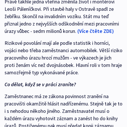
Právě takhle jedna vteřina změnila život i montérovi
Leoši Páleníčkovi. Při stavbě haly v Ostravě spadl ze
žebříku. Skončil na invalidním vozíku. Stát mu teď
přiznal jedno z nejvyšších odškodnění mezi pracovními
úrazy vůbec - sedm milionů korun.
(Více čtěte ZDE)
Rizikové povolání mají ale podle statistik i horníci,
vojáci nebo třeba zaměstnanci automobilek. Větší riziko
pracovního úrazu hrozí mužům - ve výkazech je jich
proti ženám víc než dvojnásobek. Hlavní roli v tom hraje
samozřejmě typ vykonávané práce.
Co dělat, když se v práci zraníte?
Zaměstnanec má ze zákona povinnost zranění na
pracovišti okamžitě hlásit nadřízenému. Stejně tak je to
i s nehodou někoho jiného. Zaměstnavatel musí o
každém úrazu vyhotovit záznam a zanést ho do knihy
úrazů. Postiženému pak musí předat kopii záznamu.