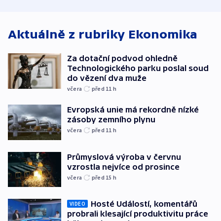
bojkotu
Aktuálně z rubriky
Ekonomika
Za dotační podvod ohledně
Technologického parku poslal soud
do vězení dva muže
včera
před 11
h
Evropská unie má rekordně nízké
zásoby zemního plynu
včera
před 11
h
Průmyslová výroba v červnu
vzrostla nejvíce od prosince
včera
před 15
h
Hosté Událostí, komentářů
VIDEO
probrali klesající produktivitu práce