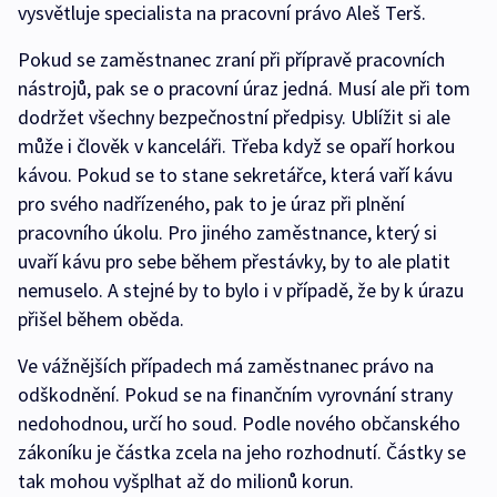
vysvětluje specialista na pracovní právo Aleš Terš.
Pokud se zaměstnanec zraní při přípravě pracovních
nástrojů, pak se o pracovní úraz jedná. Musí ale při tom
dodržet všechny bezpečnostní předpisy. Ublížit si ale
může i člověk v kanceláři. Třeba když se opaří horkou
kávou. Pokud se to stane sekretářce, která vaří kávu
pro svého nadřízeného, pak to je úraz při plnění
pracovního úkolu. Pro jiného zaměstnance, který si
uvaří kávu pro sebe během přestávky, by to ale platit
nemuselo. A stejné by to bylo i v případě, že by k úrazu
přišel během oběda.
Ve vážnějších případech má zaměstnanec právo na
odškodnění. Pokud se na finančním vyrovnání strany
nedohodnou, určí ho soud. Podle nového občanského
zákoníku je částka zcela na jeho rozhodnutí. Částky se
tak mohou vyšplhat až do milionů korun.