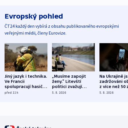
Evropský pohled
ČT24 každý den vybírá z obsahu publikovaného evropskými
veřejnými médii, členy Eurovize.
Jiný jazyk i technika.
„Musíme zapojit
Na Ukrajině j
Ve Francii
ženy.“ Litevští
zadržováni o
spolupracují hasiči z
politici zvažují
z více než 50 
různých zemí
dohodu o
Bojovali na s
před 11
h
5. 8. 2026
5. 8. 2026
demografii
Ruska