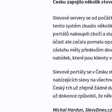
Česku zapojilo několik stove
Slevové servery se od počátk
tento systém zkusilo několik 
portálů nakoupili zboží a sl
účast ale začala pomalu opa
zásluhu měly především dov
nabídek, které jsou klienty 
Slevové portály se v Česku st
nabízejících slevy na všechno
Český trh už zřejmě žádné d
už dokonce způsobil, že něko
Michal Hardyn, SlevyDnes.cz