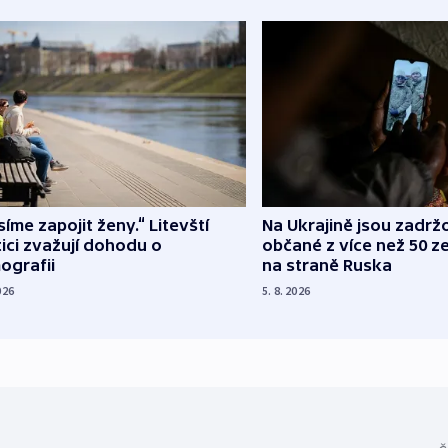
íme zapojit ženy.“ Litevští
Na Ukrajině jsou zadrž
tici zvažují dohodu o
občané z více než 50 ze
ografii
na straně Ruska
026
5. 8. 2026