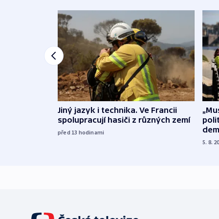
Jiný jazyk i technika. Ve Francii
„Mus
spolupracují hasiči z různých zemí
poli
dem
před 13
hodinami
5. 8. 2