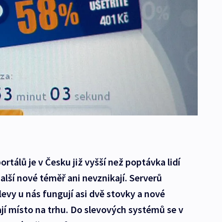
rtálů je v Česku již vyšší než poptávka lidí
další nové téměř ani nevznikají. Serverů
vy u nás fungují asi dvě stovky a nové
ají místo na trhu. Do slevových systémů se v