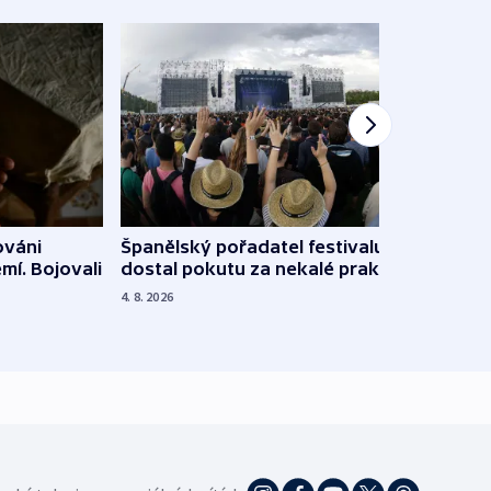
Španělský pořadatel festivalu
ováni
Lesn
dostal pokutu za nekalé praktiky
mí. Bojovali
dopa
zdrav
4. 8. 2026
4. 8. 20