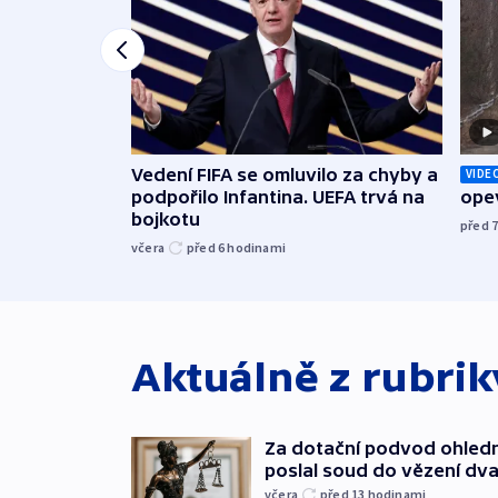
Vedení FIFA se omluvilo za chyby a
VIDE
podpořilo Infantina. UEFA trvá na
opev
bojkotu
před 
včera
před 6
hodinami
Aktuálně z rubri
Za dotační podvod ohled
poslal soud do vězení dv
včera
před 13
hodinami