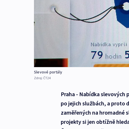
Slevové portály
Zdroj:
ČT24
Praha - Nabídka slevových po
po jejich službách, a proto 
zaměřených na hromadné sle
projekty si jen obtížně hled