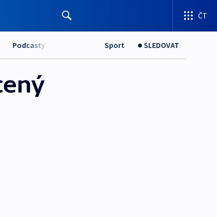
ČT
Podcasty
Sport
SLEDOVAT
ycený