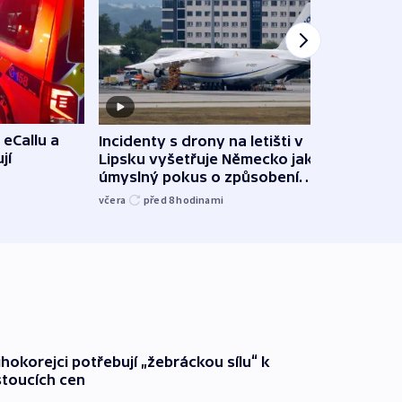
 eCallu a
Incidenty s drony na letišti v
Klima
jí
Lipsku vyšetřuje Německo jako
podn
úmyslný pokus o způsobení
i sví
exploze
včera
před 8
hodinami
včera
ihokorejci potřebují „žebráckou sílu“ k
stoucích cen