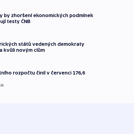
y by zhoršení ekonomických podmínek
ují testy ČNB
rických států vedených demokraty
a kvůli novým clům
ního rozpočtu činil v červenci 176,6
026