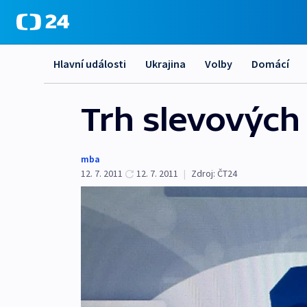
Hlavní události
Ukrajina
Volby
Domácí
Trh slevových 
mba
12. 7. 2011
12. 7. 2011
|
Zdroj:
ČT24