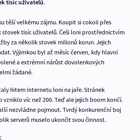
k tisíc uživatelů.
u těší velkému zájmu. Koupit si cokoli přes
stovek tisíc uživatelů. Češi loni prostřednictvím
užby za několik stovek milionů korun. Jejich
dat. Výjimkou byl až měsíc červen, kdy hlavní
olené a extrémní nárůst dovolenkových
velmi žádané.
aly hitem internetu loni na jaře. Stránek
 vzniklo víc než 200. Teď ale jejich boom končí.
alší nezvládne pojmout. Tvrdý konkurenční boj
lik serverů muselo ukončit svou činnost.
: