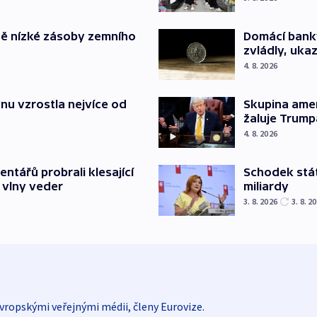
ě nízké zásoby zemního
Domácí bank
zvládly, ukaz
4. 8. 2026
nu vzrostla nejvíce od
Skupina ame
žaluje Trump
4. 8. 2026
Schodek stát
ntářů probrali klesající
miliardy
 vlny veder
3. 8. 2026
3. 8. 2
vropskými veřejnými médii, členy Eurovize.