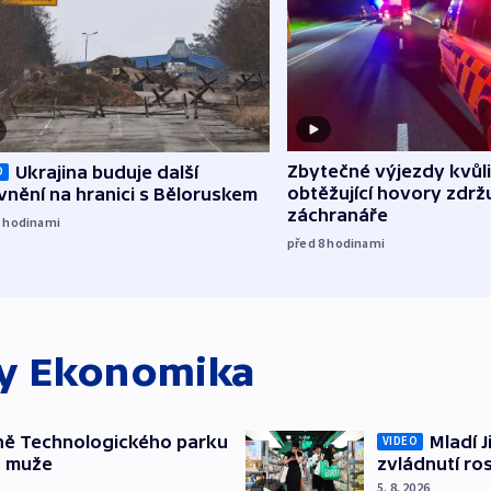
Zbytečné výjezdy kvůli
Ukrajina buduje další
O
obtěžující hovory zdržu
nění na hranici s Běloruskem
záchranáře
7
hodinami
před 8
hodinami
ky
Ekonomika
ně Technologického parku
Mladí J
VIDEO
a muže
zvládnutí ro
5. 8. 2026