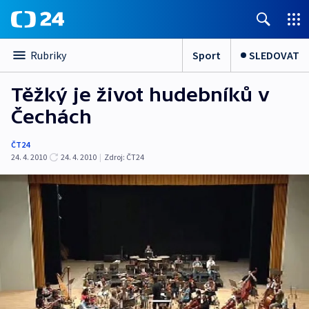
Sport
SLEDOVAT
Rubriky
Těžký je život hudebníků v
Čechách
ČT24
24. 4. 2010
24. 4. 2010
|
Zdroj:
ČT24