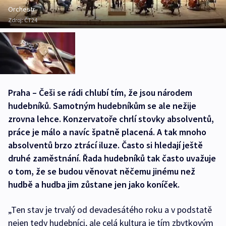
Orchestr
Zdroj:
ČT24
Praha – Češi se rádi chlubí tím, že jsou národem
hudebníků. Samotným hudebníkům se ale nežije
zrovna lehce. Konzervatoře chrlí stovky absolventů,
práce je málo a navíc špatně placená. A tak mnoho
absolventů brzo ztrácí iluze. Často si hledají ještě
druhé zaměstnání. Řada hudebníků tak často uvažuje
o tom, že se budou věnovat něčemu jinému než
hudbě a hudba jim zůstane jen jako koníček.
„Ten stav je trvalý od devadesátého roku a v podstatě
nejen tedy hudebníci, ale celá kultura je tím zbytkovým