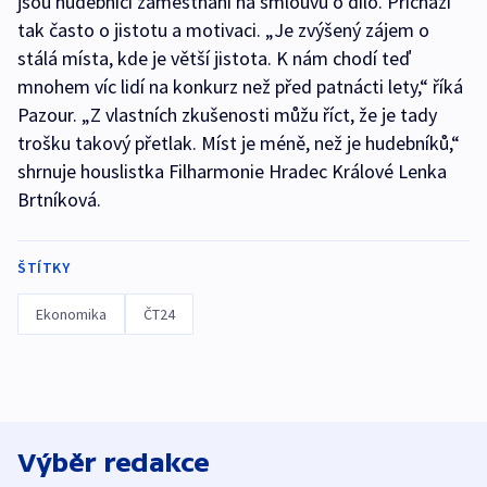
jsou hudebníci zaměstnáni na smlouvu o dílo. Přichází
tak často o jistotu a motivaci. „Je zvýšený zájem o
stálá místa, kde je větší jistota. K nám chodí teď
mnohem víc lidí na konkurz než před patnácti lety,“ říká
Pazour. „Z vlastních zkušenosti můžu říct, že je tady
trošku takový přetlak. Míst je méně, než je hudebníků,“
shrnuje houslistka Filharmonie Hradec Králové Lenka
Brtníková.
ŠTÍTKY
Ekonomika
ČT24
Výběr redakce