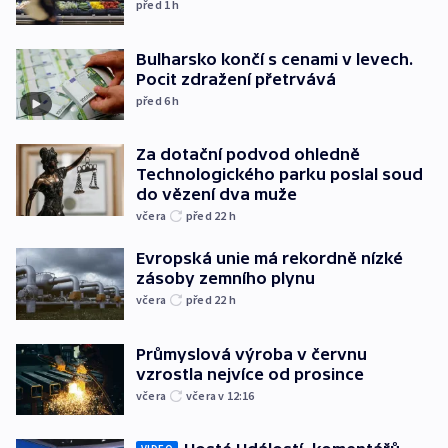
před 1
h
Bulharsko končí s cenami v levech.
Pocit zdražení přetrvává
před 6
h
Za dotační podvod ohledně
Technologického parku poslal soud
do vězení dva muže
včera
před 22
h
Evropská unie má rekordně nízké
zásoby zemního plynu
včera
před 22
h
Průmyslová výroba v červnu
vzrostla nejvíce od prosince
včera
včera v 12:16