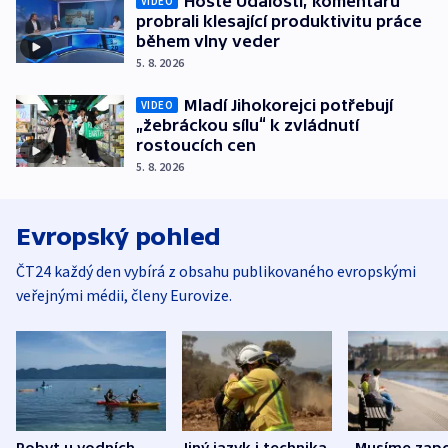
Hosté Událostí, komentářů
VIDEO
probrali klesající produktivitu práce
během vlny veder
5. 8. 2026
Mladí Jihokorejci potřebují
VIDEO
„žebráckou sílu“ k zvládnutí
rostoucích cen
5. 8. 2026
Evropský pohled
ČT24 každý den vybírá z obsahu publikovaného evropskými
veřejnými médii, členy Eurovize.
Pobyt u vodních
Jiný jazyk i technika.
„Musíme zapo