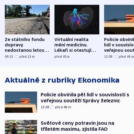
Ze státního fondu
Virtuální realita
Policie obvini
dopravy
mění medicínu.
lidí v souvislo
nedostanou letos
Lékaři si otestují
veřejnou sout
kraje na silnice ani
každý řez, říká
Správy železn
09:15
před 23
m
před 45
m
13:08
před 48
korunu, řekl Půta
český expert
Aktuálně z rubriky
Ekonomika
Policie obvinila pět lidí v souvislosti s
veřejnou soutěží Správy železnic
13:08
před 48
m
Světové ceny potravin jsou na
tříletém maximu, zjistila FAO