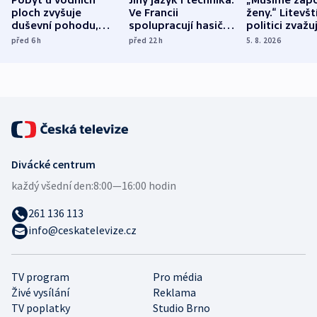
ploch zvyšuje
Ve Francii
ženy.“ Litevšt
duševní pohodu,
spolupracují hasiči z
politici zvažuj
ukázala
různých zemí
dohodu o
před 6
h
před 22
h
5. 8. 2026
mezinárodní studie
demografii
Divácké centrum
každý všední den:
8:00—16:00 hodin
261 136 113
info@ceskatelevize.cz
TV program
Pro média
Živé vysílání
Reklama
TV poplatky
Studio Brno