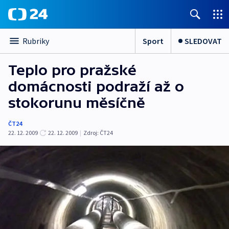
Sport
SLEDOVAT
Rubriky
Teplo pro pražské
domácnosti podraží až o
stokorunu měsíčně
ČT24
22. 12. 2009
22. 12. 2009
|
Zdroj:
ČT24