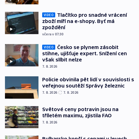
Tlačítko pro snadné vrácení
VIDEO
zboží míří na e-shopy. Byť má
zpoždění
včera v 07:30
Česko se plynem zásobit
VIDEO
stihne, ujišťuje expert. Snížení cen
však slíbit nelze
7. 8. 2026
Policie obvinila pět lidí v souvislosti s
veřejnou soutěží Správy železnic
7. 8. 2026
7. 8. 2026
Světové ceny potravin jsou na
tříletém maximu, zjistila FAO
7. 8. 2026
Bulharsko končí s cenami v levech.