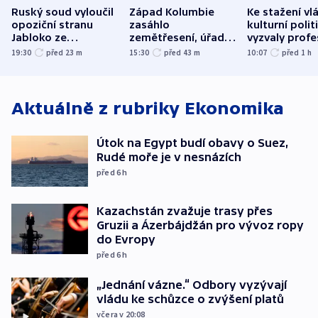
Ruský soud vyloučil
Západ Kolumbie
Ke stažení vl
opoziční stranu
zasáhlo
kulturní polit
Jabloko ze
zemětřesení, úřady
vyzvaly profe
zářijových „voleb“
hlásí přes sto obětí
organizace, s
19:30
před 23
m
15:30
před 43
m
10:07
před 1
h
odbory
Aktuálně z rubriky
Ekonomika
Útok na Egypt budí obavy o Suez,
Rudé moře je v nesnázích
před 6
h
Kazachstán zvažuje trasy přes
Gruzii a Ázerbájdžán pro vývoz ropy
do Evropy
před 6
h
„Jednání vázne.“ Odbory vyzývají
vládu ke schůzce o zvýšení platů
včera v 20:08