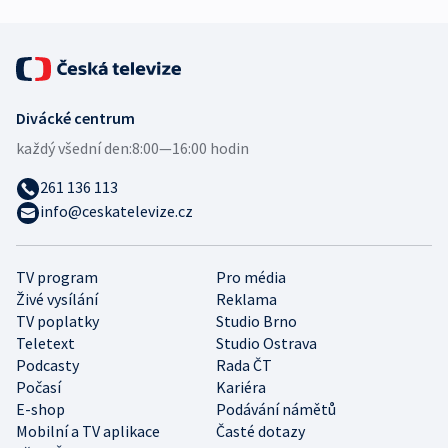
Divácké centrum
každý všední den:
8:00—16:00 hodin
261 136 113
info@ceskatelevize.cz
TV program
Pro média
Živé vysílání
Reklama
TV poplatky
Studio Brno
Teletext
Studio Ostrava
Podcasty
Rada ČT
Počasí
Kariéra
E-shop
Podávání námětů
Mobilní a TV aplikace
Časté dotazy