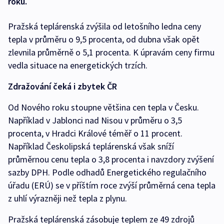
roku.
Pražská teplárenská zvýšila od letošního ledna ceny
tepla v průměru o 9,5 procenta, od dubna však opět
zlevnila průměrně o 5,1 procenta. K úpravám ceny firmu
vedla situace na energetických trzích.
Zdražování čeká i zbytek ČR
Od Nového roku stoupne většina cen tepla v Česku.
Například v Jablonci nad Nisou v průměru o 3,5
procenta, v Hradci Králové téměř o 11 procent.
Například Českolipská teplárenská však sníží
průměrnou cenu tepla o 3,8 procenta i navzdory zvýšení
sazby DPH. Podle odhadů Energetického regulačního
úřadu (ERÚ) se v příštím roce zvýší průměrná cena tepla
z uhlí výrazněji než tepla z plynu.
Pražská teplárenská zásobuje teplem ze 49 zdrojů