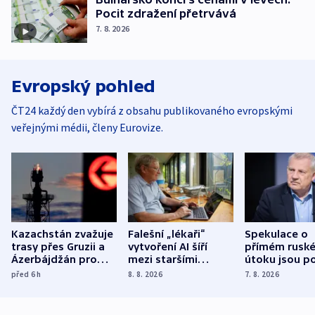
Pocit zdražení přetrvává
7. 8. 2026
Evropský pohled
ČT24 každý den vybírá z obsahu publikovaného evropskými
veřejnými médii, členy Eurovize.
Kazachstán zvažuje
Falešní „lékaři“
Spekulace o
trasy přes Gruzii a
vytvoření AI šíří
přímém rusk
Ázerbájdžán pro
mezi staršími
útoku jsou po
vývoz ropy do
Poláky nebezpečné
míní estonsk
před 6
h
8. 8. 2026
7. 8. 2026
Evropy
zdravotní rady
bezpečnostn
expert