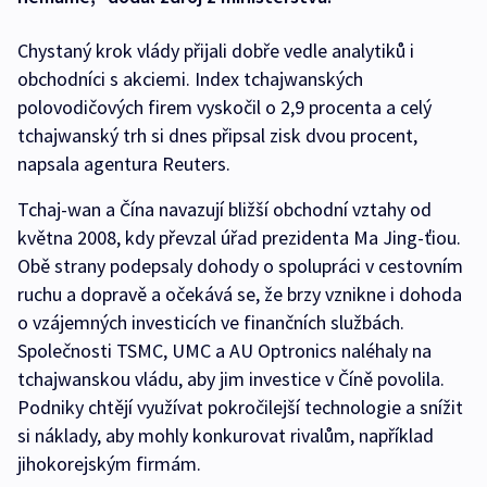
Chystaný krok vlády přijali dobře vedle analytiků i
obchodníci s akciemi. Index tchajwanských
polovodičových firem vyskočil o 2,9 procenta a celý
tchajwanský trh si dnes připsal zisk dvou procent,
napsala agentura Reuters.
Tchaj-wan a Čína navazují bližší obchodní vztahy od
května 2008, kdy převzal úřad prezidenta Ma Jing-ťiou.
Obě strany podepsaly dohody o spolupráci v cestovním
ruchu a dopravě a očekává se, že brzy vznikne i dohoda
o vzájemných investicích ve finančních službách.
Společnosti TSMC, UMC a AU Optronics naléhaly na
tchajwanskou vládu, aby jim investice v Číně povolila.
Podniky chtějí využívat pokročilejší technologie a snížit
si náklady, aby mohly konkurovat rivalům, například
jihokorejským firmám.