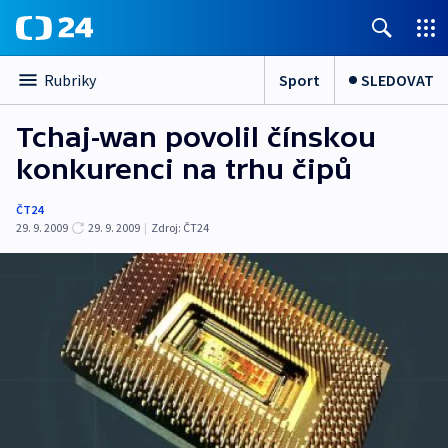
Sport
SLEDOVAT
Rubriky
Tchaj-wan povolil čínskou
konkurenci na trhu čipů
ČT24
29. 9. 2009
29. 9. 2009
|
Zdroj:
ČT24