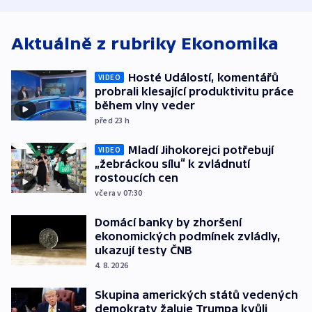
Aktuálně z rubriky
Ekonomika
Hosté Událostí, komentářů
VIDEO
probrali klesající produktivitu práce
během vlny veder
před 23
h
Mladí Jihokorejci potřebují
VIDEO
„žebráckou sílu“ k zvládnutí
rostoucích cen
včera v 07:30
Domácí banky by zhoršení
ekonomických podmínek zvládly,
ukazují testy ČNB
4. 8. 2026
Skupina amerických států vedených
demokraty žaluje Trumpa kvůli