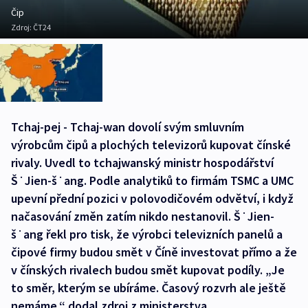
Čip
Zdroj:
ČT24
Tchaj-pej - Tchaj-wan dovolí svým smluvním
výrobcům čipů a plochých televizorů kupovat čínské
rivaly. Uvedl to tchajwanský ministr hospodářství
Š˙Jien-š˙ang. Podle analytiků to firmám TSMC a UMC
upevní přední pozici v polovodičovém odvětví, i když
načasování změn zatím nikdo nestanovil. Š˙Jien-
š˙ang řekl pro tisk, že výrobci televizních panelů a
čipové firmy budou smět v Číně investovat přímo a že
v čínských rivalech budou smět kupovat podíly. „Je
to směr, kterým se ubíráme. Časový rozvrh ale ještě
nemáme,“ dodal zdroj z ministerstva.