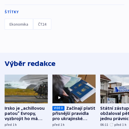
ŠTÍTKY
Ekonomika
ČT24
Výběr redakce
Irsko je „achillovou
Začínají platit
Státní zástu
VIDEO
patou“ Evropy,
přísnější pravidla
obžaloval pět 
vyzbrojit ho má
pro ukrajinské
jednu právni
Francie
uprchlíky
osobu v kauz
před 1
h
před 1
h
06:11
před 1
h
Bulovky