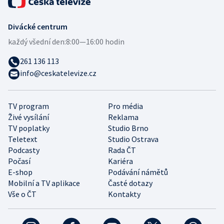
Divácké centrum
každý všední den:
8:00—16:00 hodin
261 136 113
info@ceskatelevize.cz
TV program
Pro média
Živé vysílání
Reklama
TV poplatky
Studio Brno
Teletext
Studio Ostrava
Podcasty
Rada ČT
Počasí
Kariéra
E-shop
Podávání námětů
Mobilní a TV aplikace
Časté dotazy
Vše o ČT
Kontakty