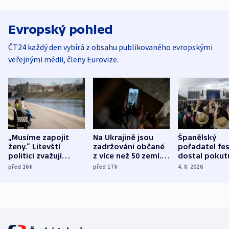
Evropský pohled
ČT24 každý den vybírá z obsahu publikovaného evropskými
veřejnými médii, členy Eurovize.
„Musíme zapojit
Na Ukrajině jsou
Španělský
ženy.“ Litevští
zadržováni občané
pořadatel fes
politici zvažují
z více než 50 zemí.
dostal pokut
dohodu o
Bojovali na straně
nekalé prakti
před 16
h
před 17
h
4. 8. 2026
demografii
Ruska