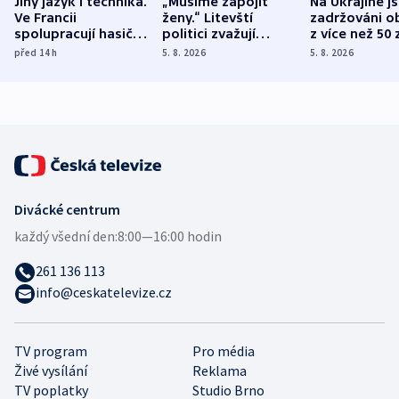
Jiný jazyk i technika.
„Musíme zapojit
Na Ukrajině j
Ve Francii
ženy.“ Litevští
zadržováni o
spolupracují hasiči z
politici zvažují
z více než 50 
různých zemí
dohodu o
Bojovali na s
před 14
h
5. 8. 2026
5. 8. 2026
demografii
Ruska
Divácké centrum
každý všední den:
8:00—16:00 hodin
261 136 113
info@ceskatelevize.cz
TV program
Pro média
Živé vysílání
Reklama
TV poplatky
Studio Brno