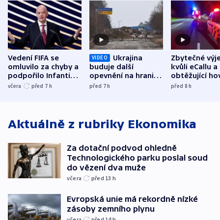
Vedení FIFA se
Ukrajina
Zbytečné výj
VIDEO
omluvilo za chyby a
buduje další
kvůli eCallu a
podpořilo Infantina.
opevnění na hranici
obtěžující ho
UEFA trvá na
s Běloruskem
zdržují záchr
včera
před 7
h
před 7
h
před 8
h
bojkotu
Aktuálně z rubriky
Ekonomika
Za dotační podvod ohledně
Technologického parku poslal soud
do vězení dva muže
včera
před 13
h
Evropská unie má rekordně nízké
zásoby zemního plynu
včera
před 14
h