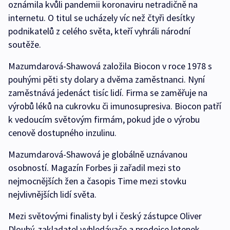
oznámila kvůli pandemii koronaviru netradičně na
internetu. O titul se ucházely víc než čtyři desítky
podnikatelů z celého světa, kteří vyhráli národní
soutěže.
Mazumdarová-Shawová založila Biocon v roce 1978 s
pouhými pěti sty dolary a dvěma zaměstnanci. Nyní
zaměstnává jedenáct tisíc lidí. Firma se zaměřuje na
výrobů léků na cukrovku či imunosupresiva. Biocon patří
k vedoucím světovým firmám, pokud jde o výrobu
cenově dostupného inzulinu.
Mazumdarová-Shawová je globálně uznávanou
osobností. Magazín Forbes ji zařadil mezi sto
nejmocnějších žen a časopis Time mezi stovku
nejvlivnějších lidí světa.
Mezi světovými finalisty byl i český zástupce Oliver
Dlouhý, zakladatel vyhledávače a prodejce letenek