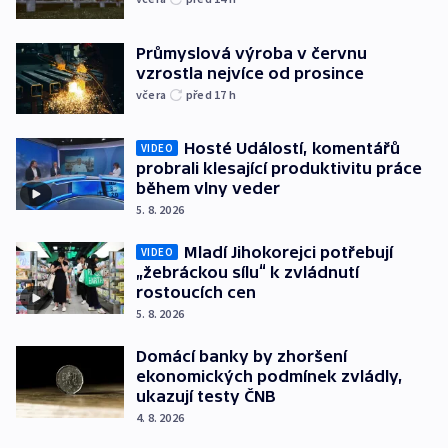
Průmyslová výroba v červnu
vzrostla nejvíce od prosince
včera
před 17
h
Hosté Událostí, komentářů
VIDEO
probrali klesající produktivitu práce
během vlny veder
5. 8. 2026
Mladí Jihokorejci potřebují
VIDEO
„žebráckou sílu“ k zvládnutí
rostoucích cen
5. 8. 2026
Domácí banky by zhoršení
ekonomických podmínek zvládly,
ukazují testy ČNB
4. 8. 2026