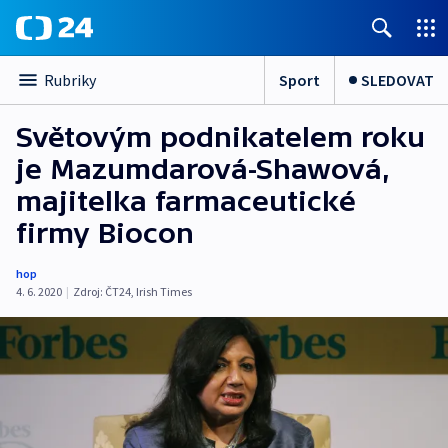
Sport
SLEDOVAT
Rubriky
Světovým podnikatelem roku
je Mazumdarová-Shawová,
majitelka farmaceutické
firmy Biocon
hop
4. 6. 2020
|
Zdroj:
ČT24
,
Irish Times