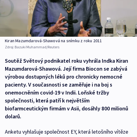
Kiran Mazumdarová-Shawová na snímku z roku 2011
Zdroj:
Bazuki Muhammad/Reuters
Soutěž Světový podnikatel roku vyhrála Indka Kiran
Mazumdarová-Shawová. Její firma Biocon se zabývá
výrobou dostupných léků pro chronicky nemocné
pacienty. V současnosti se zaměřuje i na boj s
onemocněním covid-19 v Indii. Loňské tržby
společnosti, která patří k největším
biofarmceutickým firmám v Asii, dosáhly 800 milionů
dolarů.
Anketu vyhlašuje společnost EY, která letošního vítěze