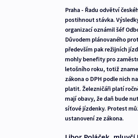
Praha - Řadu odvětví české
postihnout stávka. Výsledk
organizací oznámil šéf Od
Důvodem plánovaného prot
především pak režijních jíz
mohly benefity pro zaměstna
letošního roku, totiž znam
zákona o DPH podle nich nav
platit. Železničáři platí ro
mají obavy, že daň bude nutn
síťové jízdenky. Protest mů
ustanovení ze zákona.
Libor Poláček, mluvčí