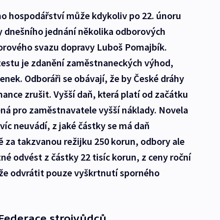
ho hospodářství může kdykoliv po 22. únoru
y dnešního jednání několika odborových
borového svazu dopravy Luboš Pomajbík.
estu je zdanění zaměstnaneckých výhod,
denek. Odboráři se obávají, že by České dráhy
nce zrušit. Vyšší daň, která platí od začátku
ená pro zaměstnavatele vyšší náklady. Novela
íc neuvádí, z jaké částky se má daň
čně za takzvanou režijku 250 korun, odbory ale
é odvést z částky 22 tisíc korun, z ceny roční
že odvrátit pouze vyškrtnutí sporného
 Federace strojvůdců