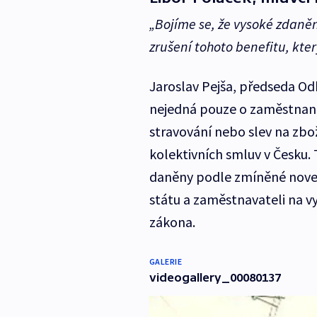
„Bojíme se, že vysoké zdaněn
zrušení tohoto benefitu, kter
Jaroslav Pejša, předseda Odb
nejedná pouze o zaměstnanec
stravování nebo slev na zbo
kolektivních smluv v Česku.
daněny podle zmíněné novely
státu a zaměstnavateli na v
zákona.
GALERIE
videogallery_00080137