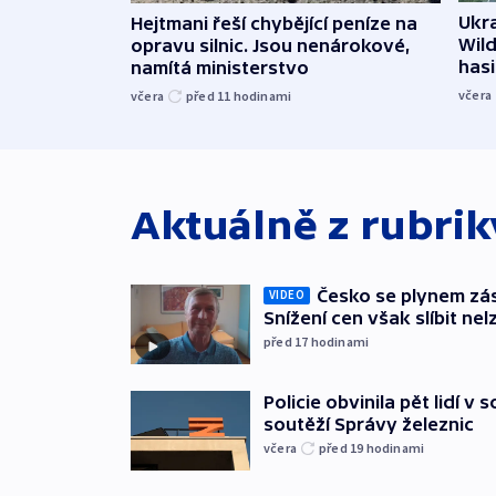
Ukra
Hejtmani řeší chybějící peníze na
Wild
opravu silnic. Jsou nenárokové,
hasi
namítá ministerstvo
včera
včera
před 11
hodinami
Aktuálně z rubri
Česko se plynem záso
VIDEO
Snížení cen však slíbit nel
před 17
hodinami
Policie obvinila pět lidí v 
soutěží Správy železnic
včera
před 19
hodinami