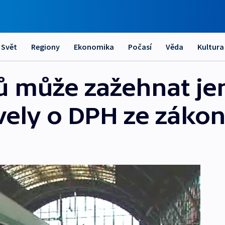
Svět
Regiony
Ekonomika
Počasí
Věda
Kultura
ů může zažehnat je
vely o DPH ze záko