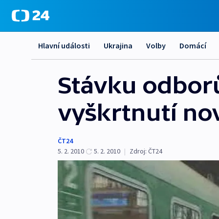
Hlavní události
Ukrajina
Volby
Domácí
Stávku odbor
vyškrtnutí no
ČT24
5. 2. 2010
5. 2. 2010
|
Zdroj:
ČT24