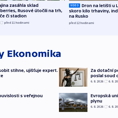
jina zasáhla sklad
Dron na letišti u 
VIDEO
berries, Rusové útočili na trh,
skoro kilo trhaviny, ind
če či stadion
na Rusko
před 11
hodinami
před 12
hodinami
ky
Ekonomika
bit stihne, ujišťuje expert.
Za dotační 
ze
poslal soud 
6. 8. 2026
6. 8. 2
souvislosti s veřejnou
Evropská un
plynu
6. 8. 2026
6. 8. 2