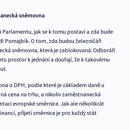
slanecká sněmovna
ů Parlamentu, jak se k tomu postaví a zda bude
edl Pomajbík. O tom, zda budou železničáři
ecká sněmovna, která je zablokovaná. Odboráři
ntu prostor k jednání a doufají, že k takovému
ut.
kona o DPH, podle které je základem daně u
ná cena na trhu, a nikoliv zaměstnanecká
aci evropské směrnice. Jak ale několikrát
nancí, přijetí směrnice je pro každý stát