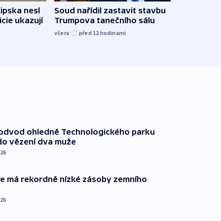
Lipska nesl
Soud nařídil zastavit stavbu
Žido
icie ukazují
Trumpova tanečního sálu
břehu
kriti
včera
před 12
hodinami
před 1
podvod ohledně Technologického parku
do vězení dva muže
026
ie má rekordně nízké zásoby zemního
026