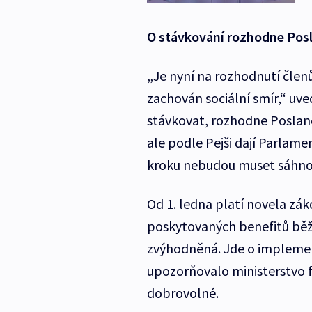
O stávkování rozhodne Po
„Je nyní na rozhodnutí člen
zachován sociální smír,“ uv
stávkovat, rozhodne Poslan
ale podle Pejši dají Parlame
kroku nebudou muset sáhno
Od 1. ledna platí novela zá
poskytovaných benefitů běž
zvýhodněná. Jde o implement
upozorňovalo ministerstvo fi
dobrovolné.