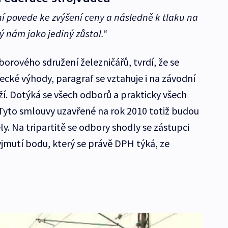
í povede ke zvýšení ceny a následně k tlaku na
ý nám jako jediný zůstal.“
orového sdružení železničářů, tvrdí, že se
ké výhody, paragraf se vztahuje i na závodní
ží. Dotýká se všech odborů a prakticky všech
 Tyto smlouvy uzavřené na rok 2010 totiž budou
. Na tripartitě se odbory shodly se zástupci
yjmutí bodu, který se právě DPH týká, ze