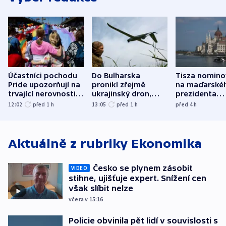
Účastníci pochodu
Do Bulharska
Tisza nomino
Pride upozorňují na
pronikl zřejmě
na maďarské
trvající nerovnosti i
ukrajinský dron,
prezidenta
společenskou
explodoval kilometr
bývalého šéf
12:02
před 1
h
13:05
před 1
h
před 4
h
atmosféru
od plynovodu
nejvyššího s
Aktuálně z rubriky
Ekonomika
Česko se plynem zásobit
VIDEO
stihne, ujišťuje expert. Snížení cen
však slíbit nelze
včera v 15:16
Policie obvinila pět lidí v souvislosti s