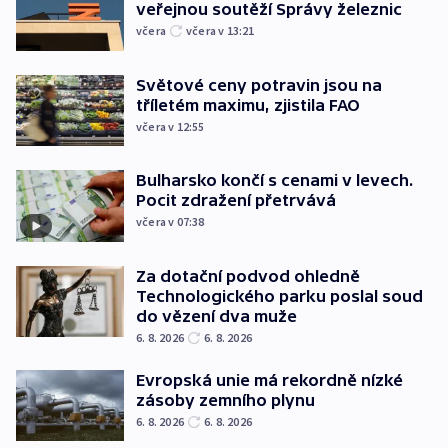
veřejnou soutěží Správy železnic
včera
včera v 13:21
Světové ceny potravin jsou na
tříletém maximu, zjistila FAO
včera v 12:55
Bulharsko končí s cenami v levech.
Pocit zdražení přetrvává
včera v 07:38
Za dotační podvod ohledně
Technologického parku poslal soud
do vězení dva muže
6. 8. 2026
6. 8. 2026
Evropská unie má rekordně nízké
zásoby zemního plynu
6. 8. 2026
6. 8. 2026