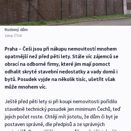
Rodinný dům
Zdroj:
ČT24
Praha – Češi jsou při nákupu nemovitostí mnohem
opatrnější než před pěti lety. Stále víc zájemců se
obrací na odborné firmy, které jim mají pomoct
odhalit skryté stavební nedostatky a vady domů i
bytů. Posudek vyjde na několik tisíc, ušetřit však
může mnohem víc.
Ještě před pěti lety si při koupi nemovitosti pořídilo
stavebně technický posudek jen minimum Čechů, teď
jejich počet roste. Chtějí mít jistotu, že dům či byt je
postaven správně, dle předpisů a ze správných