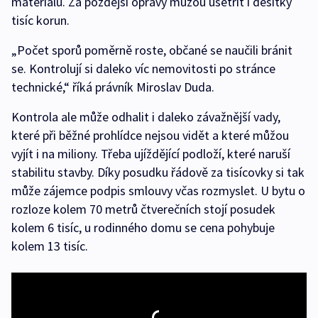
materiálů. Za pozdější opravy můžou ušetřit i desítky
tisíc korun.
„Počet sporů poměrně roste, občané se naučili bránit
se. Kontrolují si daleko víc nemovitosti po stránce
technické,“ říká právník Miroslav Duda.
Kontrola ale může odhalit i daleko závažnější vady,
které při běžné prohlídce nejsou vidět a které můžou
vyjít i na miliony. Třeba ujíždějící podloží, které naruší
stabilitu stavby. Díky posudku řádově za tisícovky si tak
může zájemce podpis smlouvy včas rozmyslet. U bytu o
rozloze kolem 70 metrů čtverečních stojí posudek
kolem 6 tisíc, u rodinného domu se cena pohybuje
kolem 13 tisíc.