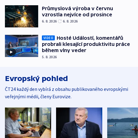
Průmyslová výroba v červnu
vzrostla nejvíce od prosince
6. 8. 2026
6. 8. 2026
Hosté Událostí, komentářů
VIDEO
probrali klesající produktivitu práce
během vlny veder
5. 8. 2026
Evropský pohled
ČT24 každý den vybírá z obsahu publikovaného evropskými
veřejnými médii, členy Eurovize.