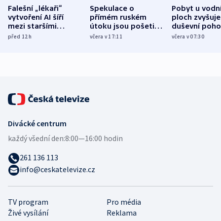
Falešní „lékaři“
Spekulace o
Pobyt u vodn
vytvoření AI šíří
přímém ruském
ploch zvyšuje
mezi staršími
útoku jsou pošetilé,
duševní poho
Poláky nebezpečné
míní estonský
ukázala
před 12
h
včera v 17:11
včera v 07:30
zdravotní rady
bezpečnostní
mezinárodní 
expert
Divácké centrum
každý všední den:
8:00—16:00 hodin
261 136 113
info@ceskatelevize.cz
TV program
Pro média
Živé vysílání
Reklama