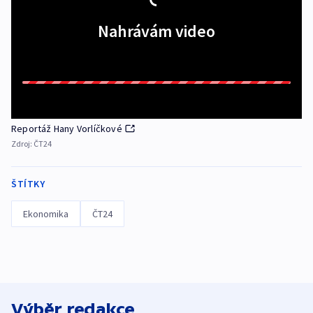
Nahrávám video
Reportáž Hany Vorlíčkové
Zdroj:
ČT24
ŠTÍTKY
Ekonomika
ČT24
Výběr redakce