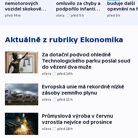
nemotorových
omluvilo za chyby a
buduje další
vozidel skokově
podpořilo Infantina.
opevnění na h
přibylo, nejvíc ve
UEFA trvá na
s Běloruskem
před 44
m
včera
před 8
h
před 8
h
středních Čechách
bojkotu
Aktuálně z rubriky
Ekonomika
Za dotační podvod ohledně
Technologického parku poslal soud
do vězení dva muže
včera
před 14
h
Evropská unie má rekordně nízké
zásoby zemního plynu
včera
před 15
h
Průmyslová výroba v červnu
vzrostla nejvíce od prosince
včera
před 18
h