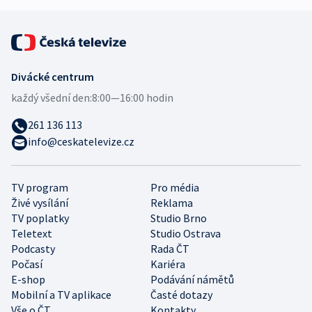
Divácké centrum
každý všední den:
8:00—16:00 hodin
261 136 113
info@ceskatelevize.cz
TV program
Pro média
Živé vysílání
Reklama
TV poplatky
Studio Brno
Teletext
Studio Ostrava
Podcasty
Rada ČT
Počasí
Kariéra
E-shop
Podávání námětů
Mobilní a TV aplikace
Časté dotazy
Vše o ČT
Kontakty