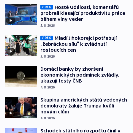
Hosté Událostí, komentářů
VIDEO
probrali klesající produktivitu práce
během vlny veder
5. 8. 2026
Mladí Jihokorejci potřebují
VIDEO
„žebráckou sílu“ k zvládnutí
rostoucích cen
5. 8. 2026
Domácí banky by zhoršení
ekonomických podmínek zvládly,
ukazují testy ČNB
4. 8. 2026
Skupina amerických států vedených
demokraty žaluje Trumpa kvůli
novým clům
4. 8. 2026
Schodek státního rozpočtu činil v