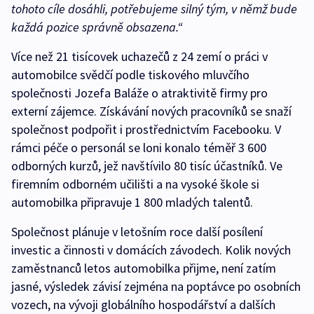
tohoto cíle dosáhli, potřebujeme silný tým, v němž bude
každá pozice správně obsazena.“
Více než 21 tisícovek uchazečů z 24 zemí o práci v
automobilce svědčí podle tiskového mluvčího
společnosti Jozefa Baláže o atraktivitě firmy pro
externí zájemce. Získávání nových pracovníků se snaží
společnost podpořit i prostřednictvím Facebooku. V
rámci péče o personál se loni konalo téměř 3 600
odborných kurzů, jež navštívilo 80 tisíc účastníků. Ve
firemním odborném učilišti a na vysoké škole si
automobilka připravuje 1 800 mladých talentů.
Společnost plánuje v letošním roce další posílení
investic a činnosti v domácích závodech. Kolik nových
zaměstnanců letos automobilka přijme, není zatím
jasné, výsledek závisí zejména na poptávce po osobních
vozech, na vývoji globálního hospodářství a dalších