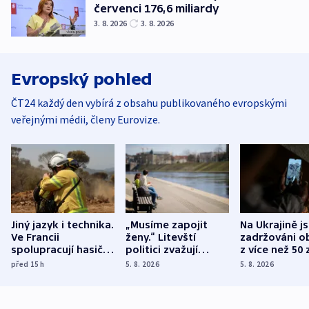
červenci 176,6 miliardy
3. 8. 2026
3. 8. 2026
Evropský pohled
ČT24 každý den vybírá z obsahu publikovaného evropskými
veřejnými médii, členy Eurovize.
Jiný jazyk i technika.
„Musíme zapojit
Na Ukrajině j
Ve Francii
ženy.“ Litevští
zadržováni o
spolupracují hasiči z
politici zvažují
z více než 50 
různých zemí
dohodu o
Bojovali na s
před 15
h
5. 8. 2026
5. 8. 2026
demografii
Ruska