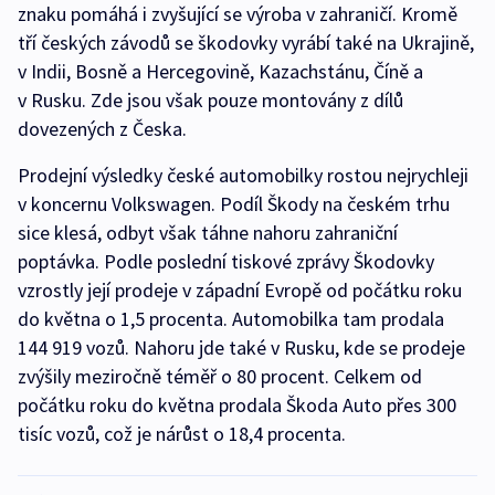
znaku pomáhá i zvyšující se výroba v zahraničí. Kromě
tří českých závodů se škodovky vyrábí také na Ukrajině,
v Indii, Bosně a Hercegovině, Kazachstánu, Číně a
v Rusku. Zde jsou však pouze montovány z dílů
dovezených z Česka.
Prodejní výsledky české automobilky rostou nejrychleji
v koncernu Volkswagen. Podíl Škody na českém trhu
sice klesá, odbyt však táhne nahoru zahraniční
poptávka. Podle poslední tiskové zprávy Škodovky
vzrostly její prodeje v západní Evropě od počátku roku
do května o 1,5 procenta. Automobilka tam prodala
144 919 vozů. Nahoru jde také v Rusku, kde se prodeje
zvýšily meziročně téměř o 80 procent. Celkem od
počátku roku do května prodala Škoda Auto přes 300
tisíc vozů, což je nárůst o 18,4 procenta.