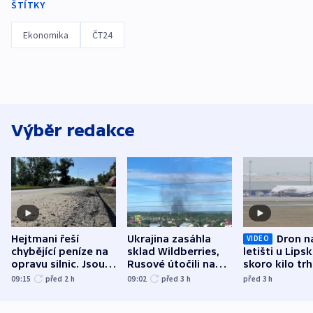
ŠTÍTKY
Ekonomika
ČT24
Výběr redakce
Hejtmani řeší
Ukrajina zasáhla
Dron n
VIDEO
chybějící peníze na
sklad Wildberries,
letišti u Lips
opravu silnic. Jsou
Rusové útočili na
skoro kilo trh
nenárokové, namítá
trh, hasiče či
indicie ukazuj
09:15
před 2
h
09:02
před 3
h
před 3
h
ministerstvo
stadion
Rusko