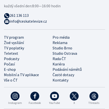
každý všední den:
8:00—16:00 hodin
261 136 113
info@ceskatelevize.cz
TV program
Pro média
Živé vysílání
Reklama
TV poplatky
Studio Brno
Teletext
Studio Ostrava
Podcasty
Rada ČT
Počasí
Kariéra
E-shop
Podávání námětů
Mobilní a TV aplikace
Časté dotazy
Vše o ČT
Kontakty
Instagram
Facebook
YouTube
X
Threads