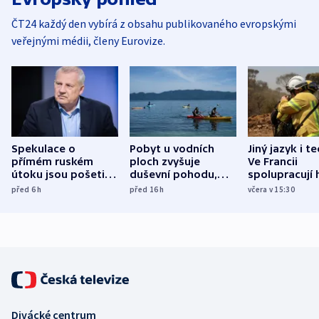
ČT24 každý den vybírá z obsahu publikovaného evropskými
veřejnými médii, členy Eurovize.
Spekulace o
Pobyt u vodních
Jiný jazyk i t
přímém ruském
ploch zvyšuje
Ve Francii
útoku jsou pošetilé,
duševní pohodu,
spolupracují h
míní estonský
ukázala
různých zemí
před 6
h
před 16
h
včera v 15:30
bezpečnostní
mezinárodní studie
expert
Divácké centrum