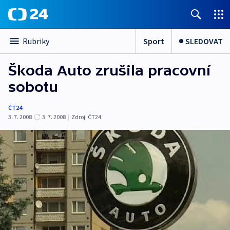
Sport
SLEDOVAT
Rubriky
Škoda Auto zrušila pracovní
sobotu
ČT24
3. 7. 2008
3. 7. 2008
|
Zdroj:
ČT24