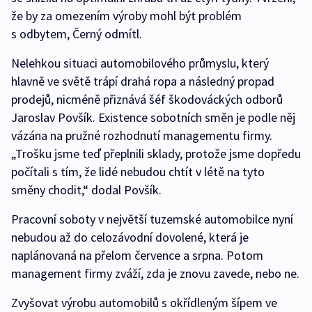
že by za omezením výroby mohl být problém
s odbytem, Černý odmítl.
Nelehkou situaci automobilového průmyslu, který
hlavně ve světě trápí drahá ropa a následný propad
prodejů, nicméně přiznává šéf škodováckých odborů
Jaroslav Povšík. Existence sobotních směn je podle něj
vázána na pružné rozhodnutí managementu firmy.
„Trošku jsme teď přeplnili sklady, protože jsme dopředu
počítali s tím, že lidé nebudou chtít v létě na tyto
směny chodit,“ dodal Povšík.
Pracovní soboty v největší tuzemské automobilce nyní
nebudou až do celozávodní dovolené, která je
naplánovaná na přelom července a srpna. Potom
management firmy zváží, zda je znovu zavede, nebo ne.
Zvyšovat výrobu automobilů s okřídleným šípem ve