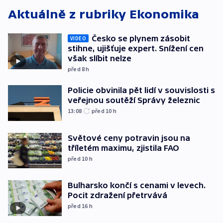
Aktuálně z rubriky
Ekonomika
Česko se plynem zásobit
VIDEO
stihne, ujišťuje expert. Snížení cen
však slíbit nelze
před 8
h
Policie obvinila pět lidí v souvislosti s
veřejnou soutěží Správy železnic
13:08
před 10
h
Světové ceny potravin jsou na
tříletém maximu, zjistila FAO
před 10
h
Bulharsko končí s cenami v levech.
Pocit zdražení přetrvává
před 16
h