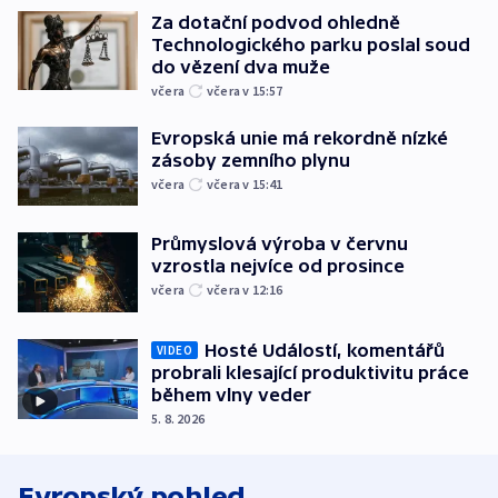
Za dotační podvod ohledně
Technologického parku poslal soud
do vězení dva muže
včera
včera v 15:57
Evropská unie má rekordně nízké
zásoby zemního plynu
včera
včera v 15:41
Průmyslová výroba v červnu
vzrostla nejvíce od prosince
včera
včera v 12:16
Hosté Událostí, komentářů
VIDEO
probrali klesající produktivitu práce
během vlny veder
5. 8. 2026
Evropský pohled