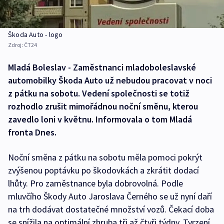
Škoda Auto - logo
Zdroj:
ČT24
Mladá Boleslav - Zaměstnanci mladoboleslavské
automobilky Škoda Auto už nebudou pracovat v noci
z pátku na sobotu. Vedení společnosti se totiž
rozhodlo zrušit mimořádnou noční směnu, kterou
zavedlo loni v květnu. Informovala o tom Mladá
fronta Dnes.
Noční směna z pátku na sobotu měla pomoci pokrýt
zvýšenou poptávku po škodovkách a zkrátit dodací
lhůty. Pro zaměstnance byla dobrovolná. Podle
mluvčího Škody Auto Jaroslava Černého se už nyní daří
na trh dodávat dostatečné množství vozů. Čekací doba
se snížila na optimální zhruba tři až čtyři týdny. Tvrzení,