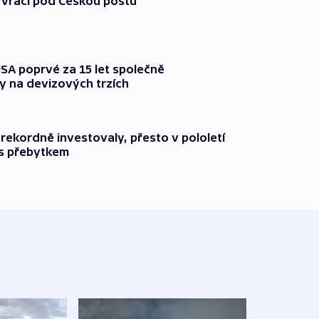
 vrací pod Českou poštu
SA poprvé za 15 let společně
y na devizových trzích
ekordně investovaly, přesto v pololetí
 s přebytkem