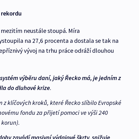
 rekordu
u mezitím neustále stoupá. Míra
stoupila na 27,6 procenta a dostala se tak na
epříznivý vývoj na trhu práce odráží dlouhou
systém výběru daní, jaký Řecko má, je jedním z
la do dluhové krize
.
z klíčových kroků, které Řecko slíbilo Evropské
ovému fondu za přijetí pomoci ve výši 240
u korun).
by zavádí masivní výdajové škrty, snižuje