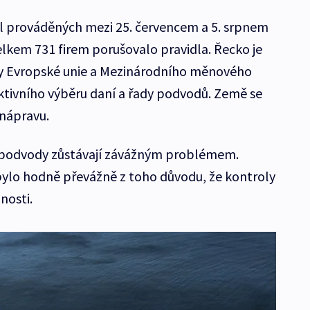
 prováděných mezi 25. červencem a 5. srpnem
elkem 731 firem porušovalo pravidla. Řecko je
y Evropské unie a Mezinárodního měnového
ktivního výběru daní a řady podvodů. Země se
 nápravu.
vé podvody zůstávají závážným problémem.
bylo hodně převážně z toho důvodu, že kontroly
nosti.