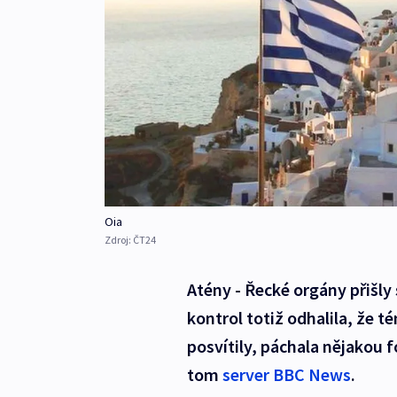
Oia
Zdroj:
ČT24
Atény - Řecké orgány přišly
kontrol totiž odhalila, že t
posvítily, páchala nějakou
tom
server BBC News
.