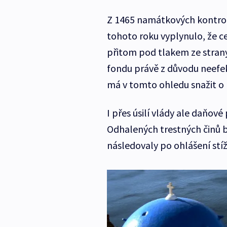
Z 1465 namátkových kontrol
tohoto roku vyplynulo, že c
přitom pod tlakem ze stran
fondu právě z důvodu neefe
má v tomto ohledu snažit o
I přes úsilí vlády ale daňo
Odhalených trestných činů 
následovaly po ohlášení stíž