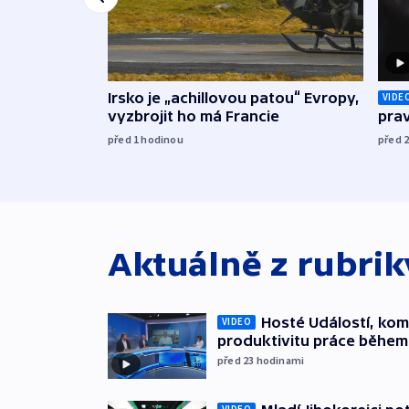
Irsko je „achillovou patou“ Evropy,
VIDE
vyzbrojit ho má Francie
prav
před 1
hodinou
před 
Aktuálně z rubri
Hosté Událostí, kome
VIDEO
produktivitu práce během
před 23
hodinami