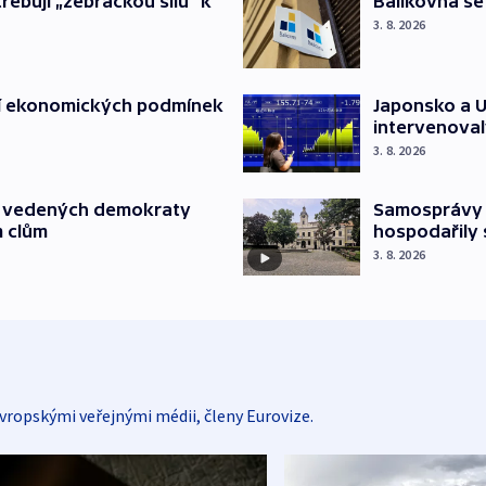
třebují „žebráckou sílu“ k
Balíkovna se
3. 8. 2026
Japonsko a U
í ekonomických podmínek
intervenoval
3. 8. 2026
Samosprávy r
ů vedených demokraty
hospodařily
m clům
3. 8. 2026
vropskými veřejnými médii, členy Eurovize.