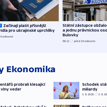
Státní zástupce obžalov
Začínají platit přísnější
O
a jednu právnickou os
idla pro ukrajinské uprchlíky
Bulovky
2
hodinami
06:11
před 2
hodinami
ky
Ekonomika
ntářů probrali klesající
Schodek stát
 vlny veder
miliardy
3. 8. 2026
3. 8. 2