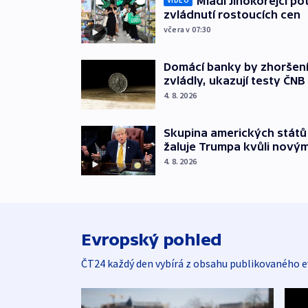
Mladí Jihokorejci po
VIDEO
zvládnutí rostoucích cen
včera v 07:30
Domácí banky by zhoršen
zvládly, ukazují testy ČNB
4. 8. 2026
Skupina amerických stát
žaluje Trumpa kvůli nový
4. 8. 2026
Evropský pohled
ČT24 každý den vybírá z obsahu publikovaného e