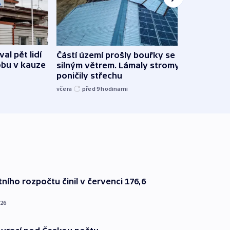
al pět lidí
Částí území prošly bouřky se
Česk
obu v kauze
silným větrem. Lámaly stromy a
stud
poničily střechu
cenu 
včera
před 9
hodinami
včera
ního rozpočtu činil v červenci 176,6
026