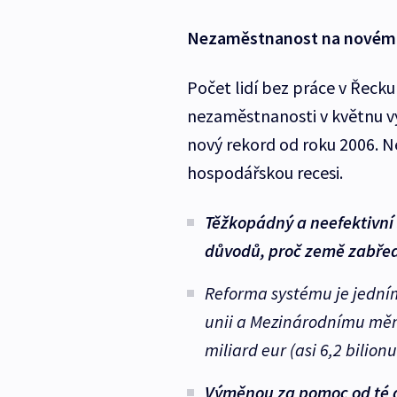
Nezaměstnanost na novém
Počet lidí bez práce v Řeck
nezaměstnanosti v květnu vy
nový rekord od roku 2006. N
hospodářskou recesi.
Těžkopádný a neefektivní 
důvodů, proč země zabřed
Reforma systému je jedním 
unii a Mezinárodnímu měn
miliard eur (asi 6,2 bilion
Výměnou za pomoc od té do