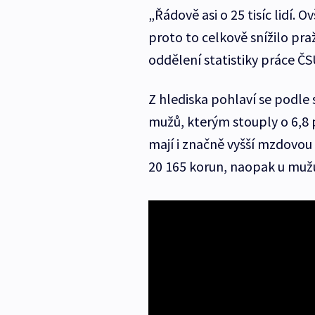
„Řádově asi o 25 tisíc lidí. 
proto to celkově snížilo pr
oddělení statistiky práce ČS
Z hlediska pohlaví se podle 
mužů, kterým stouply o 6,8 p
mají i značně vyšší mzdovou
20 165 korun, naopak u muž