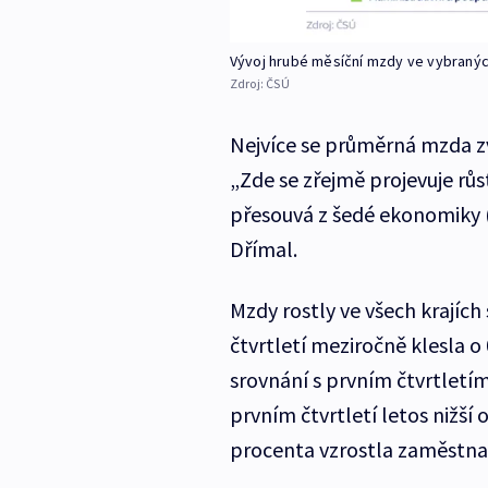
Vývoj hrubé měsíční mzdy ve vybraný
Zdroj:
ČSÚ
Nejvíce se průměrná mzda zv
„Zde se zřejmě projevuje růs
přesouvá z šedé ekonomiky (p
Dřímal.
Mzdy rostly ve všech krajíc
čtvrtletí meziročně klesla o
srovnání s prvním čtvrtletí
prvním čtvrtletí letos nižší
procenta vzrostla zaměstna