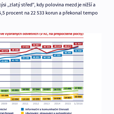
si „zlatý střed“, kdy polovina mezd je nižší a
 o 6,5 procent na 22 533 korun a překonal tempo