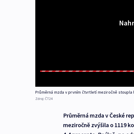
Nahr
Průměrná mzda v prvním čtvrtletí meziročně stoupla
Zdroj:
ČT24
Průměrná mzda v České repu
meziročně zvýšila o 1119 ko