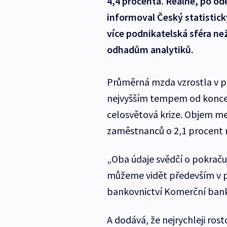
4,4 procenta. Reálně, po od
informoval Český statistick
více podnikatelská sféra n
odhadům analytiků.
Průměrná mzda vzrostla v pr
nejvyšším tempem od konce 
celosvětová krize. Objem me
zaměstnanců o 2,1 procent 
„Oba údaje svědčí o pokraču
můžeme vidět především v p
bankovnictví Komerční bank
A dodává, že nejrychleji ros