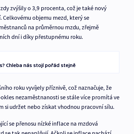
mzdy zvýšily o 3,9 procenta, což je také nový
. Celkovému objemu mezd, který se
aměstnanců na průměrnou mzdu, zřejmě
ních dní i díky přestupnému roku.
es? Chleba nás stojí pořád stejně
ního roku vyvíjely příznivě, což naznačuje, že
pokles nezaměstnanosti se stále více promítá ve
m si udržet nebo získat vhodnou pracovní sílu.
jící se přenosu nízké inflace na mzdová
d se tak nenaplňují. Ačkoli se inflace nachází