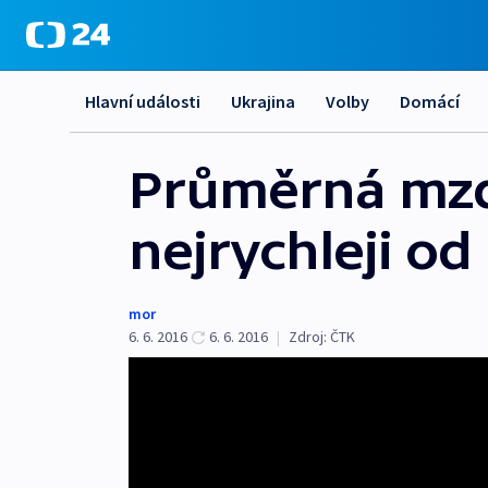
Hlavní události
Ukrajina
Volby
Domácí
Průměrná mzda
nejrychleji od
mor
6. 6. 2016
6. 6. 2016
|
Zdroj:
ČTK