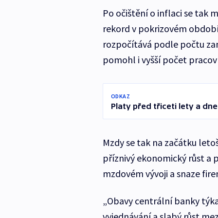
Po očištění o inflaci se tak 
rekord v pokrizovém období
rozpočítává podle počtu z
pomohl i vyšší počet pracov
ODKAZ
Platy před třiceti lety a dn
Mzdy se tak na začátku letoš
příznivý ekonomický růst a 
mzdovém vývoji a snaze fire
„Obavy centrální banky týka
vyjednávání a slabý růst mez