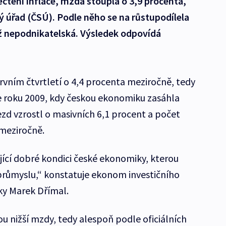
ečtení inflace, mzda stoupla o 3,9 procenta,
ý úřad (ČSÚ). Podle něho se na růstupodílela
ež nepodnikatelská. Výsledek odpovídá
vním čtvrtletí o 4,4 procenta meziročně, tedy
roku 2009, kdy českou ekonomiku zasáhla
zd vzrostl o masivních 6,1 procent a počet
meziročně.
jící dobré kondici české ekonomiky, kterou
růmyslu,“ konstatuje ekonom investičního
y Marek Dřímal.
tou nižší mzdy, tedy alespoň podle oficiálních