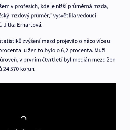
Ovšem v profesích, kde je nižší průměrná mzda,
ažský mzdový průměr,“ vysvětlila vedoucí
Ú Jitka Erhartová.
statistiků zvýšení mezd projevilo o něco více u
rocenta, u žen to bylo o 6,2 procenta. Muži
 úroveň, v prvním čtvrtletí byl medián mezd žen
ů 24 570 korun.