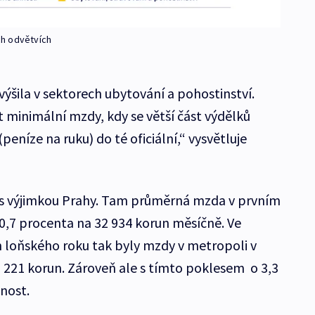
ch odvětvích
ýšila v sektorech ubytování a pohostinství.
t minimální mzdy, kdy se větší část výdělků
eníze na ruku) do té oficiální,“ vysvětluje
h s výjimkou Prahy. Tam průměrná mzda v prvním
 0,7 procenta na 32 934 korun měsíčně. Ve
m loňského roku tak byly mzdy v metropoli v
 o 221 korun. Zároveň ale s tímto poklesem o 3,3
nost.