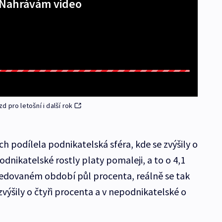
Nahrávám video
 pro letošní i další rok
ch podílela podnikatelská sféra, kde se zvýšily o
dnikatelské rostly platy pomaleji, a to o 4,1
 sledovaném období půl procenta, reálně se tak
zvýšily o čtyři procenta a v nepodnikatelské o