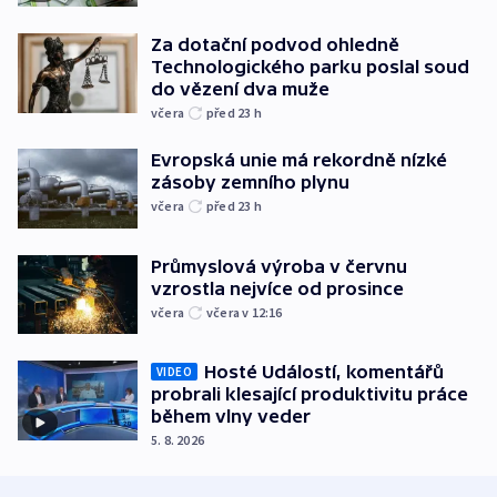
Za dotační podvod ohledně
Technologického parku poslal soud
do vězení dva muže
včera
před 23
h
Evropská unie má rekordně nízké
zásoby zemního plynu
včera
před 23
h
Průmyslová výroba v červnu
vzrostla nejvíce od prosince
včera
včera v 12:16
Hosté Událostí, komentářů
VIDEO
probrali klesající produktivitu práce
během vlny veder
5. 8. 2026