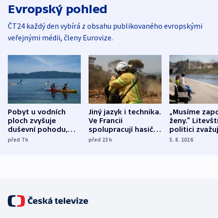
Evropský pohled
ČT24 každý den vybírá z obsahu publikovaného evropskými
veřejnými médii, členy Eurovize.
Pobyt u vodních
Jiný jazyk i technika.
„Musíme zapo
ploch zvyšuje
Ve Francii
ženy.“ Litevšt
duševní pohodu,
spolupracují hasiči z
politici zvažuj
ukázala
různých zemí
dohodu o
před 7
h
před 23
h
5. 8. 2026
mezinárodní studie
demografii