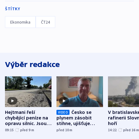
ŠTÍTKY
Ekonomika
ČT24
Výběr redakce
Hejtmani řeší
Česko se
V bratislavsk
VIDEO
chybějící peníze na
plynem zásobit
rafinerii Slov
opravu silnic. Jsou
stihne, ujišťuje
hoří
nenárokové, namítá
expert. Snížení cen
09:15
před 9
m
před 10
m
14:22
před 16
ministerstvo
však slíbit nelze