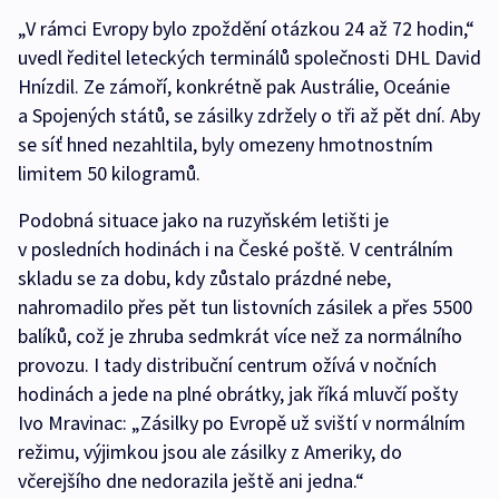
„V rámci Evropy bylo zpoždění otázkou 24 až 72 hodin,“
uvedl ředitel leteckých terminálů společnosti DHL David
Hnízdil. Ze zámoří, konkrétně pak Austrálie, Oceánie
a Spojených států, se zásilky zdržely o tři až pět dní. Aby
se síť hned nezahltila, byly omezeny hmotnostním
limitem 50 kilogramů.
Podobná situace jako na ruzyňském letišti je
v posledních hodinách i na České poště. V centrálním
skladu se za dobu, kdy zůstalo prázdné nebe,
nahromadilo přes pět tun listovních zásilek a přes 5500
balíků, což je zhruba sedmkrát více než za normálního
provozu. I tady distribuční centrum ožívá v nočních
hodinách a jede na plné obrátky, jak říká mluvčí pošty
Ivo Mravinac: „Zásilky po Evropě už sviští v normálním
režimu, výjimkou jsou ale zásilky z Ameriky, do
včerejšího dne nedorazila ještě ani jedna.“