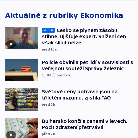
Aktuálně z rubriky
Ekonomika
Česko se plynem zásobit
VIDEO
stihne, ujišťuje expert. Snížení cen
však slíbit nelze
před 10
m
Policie obvinila pět lidí v souvislosti s
veřejnou soutěží Správy železnic
13:08
před 2
h
Světové ceny potravin jsou na
tříletém maximu, zjistila FAO
před 2
h
Bulharsko končí s cenami v levech.
Pocit zdražení přetrvává
před 7
h