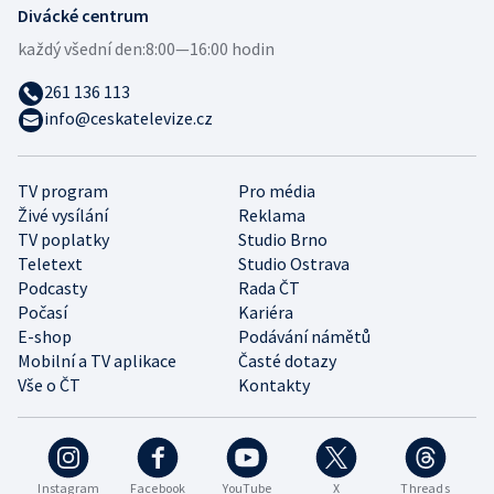
Divácké centrum
každý všední den:
8:00—16:00 hodin
261 136 113
info@ceskatelevize.cz
TV program
Pro média
Živé vysílání
Reklama
TV poplatky
Studio Brno
Teletext
Studio Ostrava
Podcasty
Rada ČT
Počasí
Kariéra
E-shop
Podávání námětů
Mobilní a TV aplikace
Časté dotazy
Vše o ČT
Kontakty
Instagram
Facebook
YouTube
X
Threads