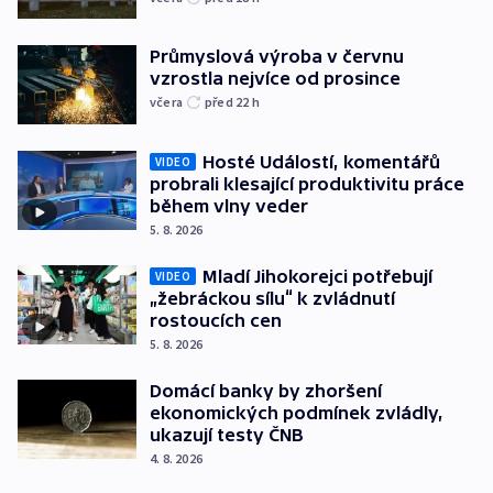
Průmyslová výroba v červnu
vzrostla nejvíce od prosince
včera
před 22
h
Hosté Událostí, komentářů
VIDEO
probrali klesající produktivitu práce
během vlny veder
5. 8. 2026
Mladí Jihokorejci potřebují
VIDEO
„žebráckou sílu“ k zvládnutí
rostoucích cen
5. 8. 2026
Domácí banky by zhoršení
ekonomických podmínek zvládly,
ukazují testy ČNB
4. 8. 2026