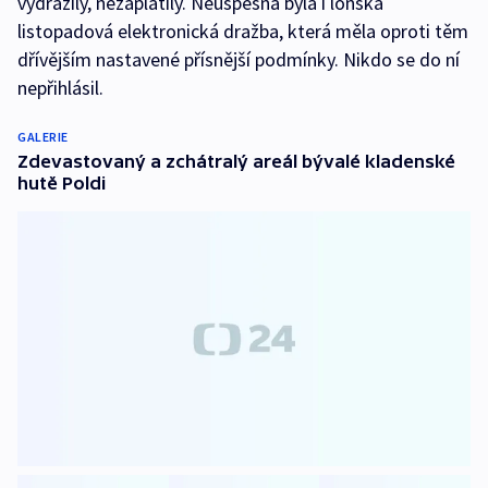
vydražily, nezaplatily. Neúspěšná byla i loňská
listopadová elektronická dražba, která měla oproti těm
dřívějším nastavené přísnější podmínky. Nikdo se do ní
nepřihlásil.
GALERIE
Zdevastovaný a zchátralý areál bývalé kladenské
hutě Poldi