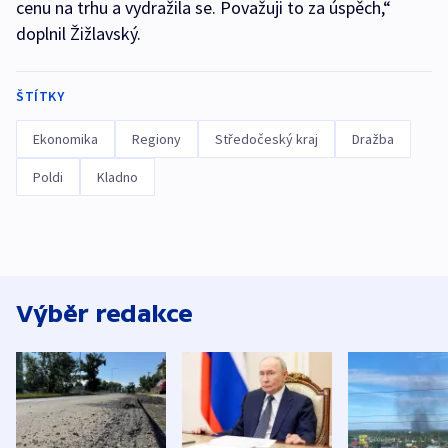
cenu na trhu a vydražila se. Považuji to za úspěch,“
doplnil Žižlavský.
ŠTÍTKY
Ekonomika
Regiony
Středočeský kraj
Dražba
Poldi
Kladno
Výběr redakce