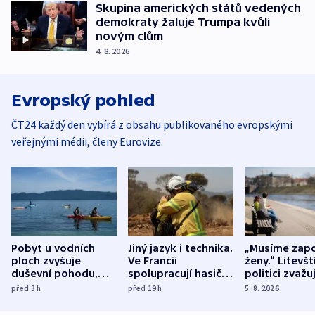
Skupina amerických států vedených
demokraty žaluje Trumpa kvůli
novým clům
4. 8. 2026
Evropský pohled
ČT24 každý den vybírá z obsahu publikovaného evropskými
veřejnými médii, členy Eurovize.
Pobyt u vodních
Jiný jazyk i technika.
„Musíme zapo
ploch zvyšuje
Ve Francii
ženy.“ Litevšt
duševní pohodu,
spolupracují hasiči z
politici zvažuj
ukázala
různých zemí
dohodu o
před 3
h
před 19
h
5. 8. 2026
mezinárodní studie
demografii