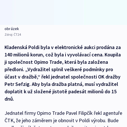
obrázek
Zdroj:
ČT24
Kladenská Poldi byla v elektronické aukci prodána za
140 milionů korun, což byla i vyvolávací cena. Koupila
ji společnost Opimo Trade, která byla založena
předloni. „Vydražitel splnil veškeré podmínky pro
účast v dražbě,“ řekl jednatel společnosti OK dražby
Petr Sefzig. Aby byla dražba platná, musí vydražitel
doplatit k už složené jistotě padesát milionů do 15
dnů.
Jednatel firmy Opimo Trade Pavel Filipčík řekl agentuře
ČTK, že jeho záměrem je obnovit v Poldi výrobu. Bude