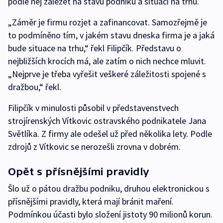
podle něj záležet na stavu podniku a situaci na trhu.
„Záměr je firmu rozjet a zafinancovat. Samozřejmě je
to podmíněno tím, v jakém stavu dneska firma je a jaká
bude situace na trhu,“ řekl Filipčík. Představu o
nejbližších krocích má, ale zatím o nich nechce mluvit.
„Nejprve je třeba vyřešit veškeré záležitosti spojené s
dražbou,“ řekl.
Filipčík v minulosti působil v představenstvech
strojírenských Vítkovic ostravského podnikatele Jana
Světlíka. Z firmy ale odešel už před několika lety. Podle
zdrojů z Vítkovic se nerozešli zrovna v dobrém.
Opět s přísnějšími pravidly
Šlo už o pátou dražbu podniku, druhou elektronickou s
přísnějšími pravidly, která mají bránit maření.
Podmínkou účasti bylo složení jistoty 90 milionů korun.