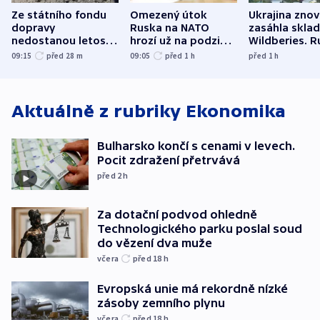
Ze státního fondu
Omezený útok
Ukrajina zno
dopravy
Ruska na NATO
zasáhla skla
nedostanou letos
hrozí už na podzim,
Wildberies. 
kraje na silnice ani
varují tajné služby
útočili v Cha
09:15
před 28
m
09:05
před 1
h
před 1
h
korunu, řekl Půta
USA
oblasti
Aktuálně z rubriky
Ekonomika
Bulharsko končí s cenami v levech.
Pocit zdražení přetrvává
před 2
h
Za dotační podvod ohledně
Technologického parku poslal soud
do vězení dva muže
včera
před 18
h
Evropská unie má rekordně nízké
zásoby zemního plynu
včera
před 18
h