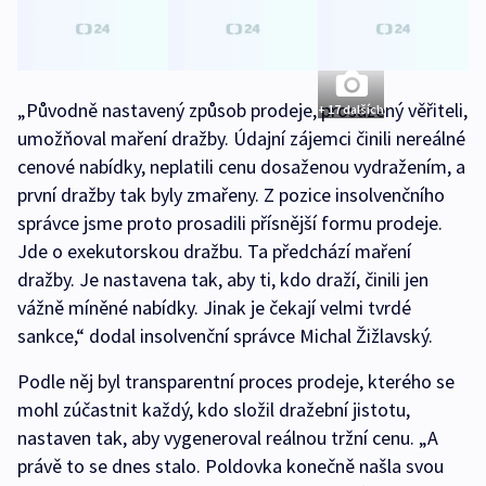
„Původně nastavený způsob prodeje, prosazený věřiteli,
+ 17 dalších
umožňoval maření dražby. Údajní zájemci činili nereálné
cenové nabídky, neplatili cenu dosaženou vydražením, a
první dražby tak byly zmařeny. Z pozice insolvenčního
správce jsme proto prosadili přísnější formu prodeje.
Jde o exekutorskou dražbu. Ta předchází maření
dražby. Je nastavena tak, aby ti, kdo draží, činili jen
vážně míněné nabídky. Jinak je čekají velmi tvrdé
sankce,“ dodal insolvenční správce Michal Žižlavský.
Podle něj byl transparentní proces prodeje, kterého se
mohl zúčastnit každý, kdo složil dražební jistotu,
nastaven tak, aby vygeneroval reálnou tržní cenu. „A
právě to se dnes stalo. Poldovka konečně našla svou