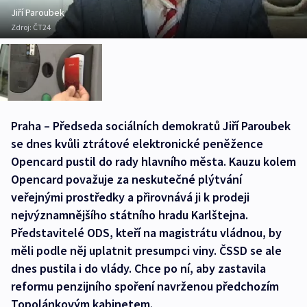
Jiří Paroubek
Zdroj:
ČT24
Praha – Předseda sociálních demokratů Jiří Paroubek
se dnes kvůli ztrátové elektronické peněžence
Opencard pustil do rady hlavního města. Kauzu kolem
Opencard považuje za neskutečné plýtvání
veřejnými prostředky a přirovnává ji k prodeji
nejvýznamnějšího státního hradu Karlštejna.
Představitelé ODS, kteří na magistrátu vládnou, by
měli podle něj uplatnit presumpci viny. ČSSD se ale
dnes pustila i do vlády. Chce po ní, aby zastavila
reformu penzijního spoření navrženou předchozím
Topolánkovým kabinetem.