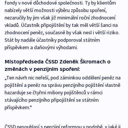
fondy v nové důchodové společnosti. Ty by klientům
nabízely větší možnosti výběru způsobu spoření,
nezaručily by jim však již minimální roční zhodnocení
vkladů. Účastník připojištění by tak měl větší šanci na
zhodnocení peněz, současně by však nesl i větší riziko.
Stát by nadále účastníky podporoval státním
příspěvkem a daňovými výhodami.
Místopředseda ČSSD Zdeněk Škromach o
změnách v penzijním spoření:
„Ten návrh nic neřeší, pod záminkou oddělení peněz na
pojištění a peněz na správu penzijního pojištění vlastně
hazarduje se čtyřmi miliony pojištěnců v rámci
stávajícího penzijního připojištění se státním
příspěvkem.“
ČSSD nesouhlasí s penzijní reformou v podobě, v jaké ji