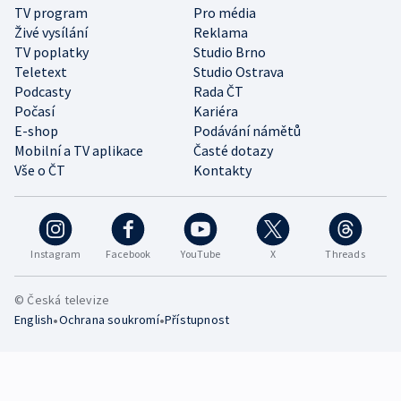
TV program
Pro média
Živé vysílání
Reklama
TV poplatky
Studio Brno
Teletext
Studio Ostrava
Podcasty
Rada ČT
Počasí
Kariéra
E-shop
Podávání námětů
Mobilní a TV aplikace
Časté dotazy
Vše o ČT
Kontakty
Instagram
Facebook
YouTube
X
Threads
© Česká televize
•
•
English
Ochrana soukromí
Přístupnost