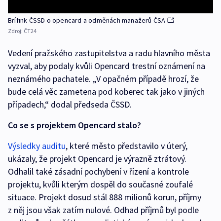
Brífink ČSSD o opencard a odměnách manažerů ČSA
Zdroj:
ČT24
Vedení pražského zastupitelstva a radu hlavního města
vyzval, aby podaly kvůli Opencard trestní oznámení na
neznámého pachatele. „V opačném případě hrozí, že
bude celá věc zametena pod koberec tak jako v jiných
případech,“ dodal předseda ČSSD.
Co se s projektem Opencard stalo?
Výsledky auditu
, které město představilo v úterý,
ukázaly, že projekt Opencard je výrazně ztrátový.
Odhalil také zásadní pochybení v řízení a kontrole
projektu, kvůli kterým dospěl do současné zoufalé
situace. Projekt dosud stál 888 milionů korun, příjmy
z něj jsou však zatím nulové. Odhad příjmů byl podle