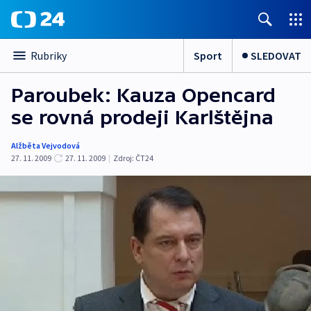
Sport
SLEDOVAT
Rubriky
Paroubek: Kauza Opencard
se rovná prodeji Karlštějna
Alžběta Vejvodová
27. 11. 2009
27. 11. 2009
|
Zdroj:
ČT24