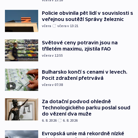
Policie obvinila pět lidí v souvislosti s
veřejnou soutěží Správy železnic
včera
včera v 13:21
Světové ceny potravin jsou na
tříletém maximu, zjistila FAO
včera v 12:55
Bulharsko končí s cenami v levech.
Pocit zdražení přetrvává
včera v 07:38
Za dotační podvod ohledně
Technologického parku poslal soud
do vězení dva muže
6. 8. 2026
6. 8. 2026
Evropská unie má rekordně nízké