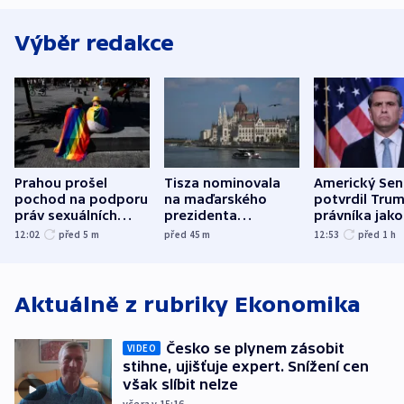
Výběr redakce
Prahou prošel
Tisza nominovala
Americký Sen
pochod na podporu
na maďarského
potvrdil Tru
práv sexuálních
prezidenta
právníka jako
menšin
bývalého šéfa
ministra
12:02
před 5
m
před 45
m
12:53
před 1
h
nejvyššího soudu
spravedlnost
Aktuálně z rubriky
Ekonomika
Česko se plynem zásobit
VIDEO
stihne, ujišťuje expert. Snížení cen
však slíbit nelze
včera v 15:16