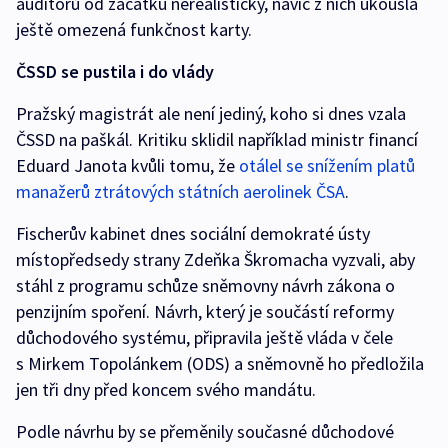
auditorů od začátku nerealistický, navíc z nich ukousla
ještě omezená funkčnost karty.
ČSSD se pustila i do vlády
Pražský magistrát ale není jediný, koho si dnes vzala
ČSSD na paškál. Kritiku sklidil například ministr financí
Eduard Janota kvůli tomu, že
otálel se snížením platů
manažerů ztrátových státních aerolinek ČSA
.
Fischerův kabinet dnes sociální demokraté ústy
místopředsedy strany Zdeňka Škromacha vyzvali, aby
stáhl z programu schůze sněmovny návrh zákona o
penzijním spoření. Návrh, který je součástí reformy
důchodového systému, připravila ještě vláda v čele
s Mirkem Topolánkem (ODS) a sněmovně ho předložila
jen tři dny před koncem svého mandátu.
Podle návrhu by se přeměnily současné důchodové