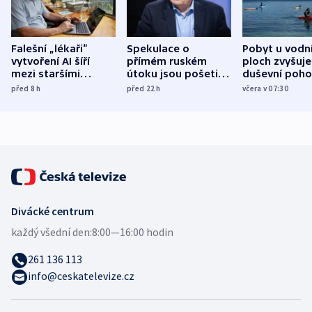
Falešní „lékaři“
Spekulace o
Pobyt u vodn
vytvoření AI šíří
přímém ruském
ploch zvyšuje
mezi staršími
útoku jsou pošetilé,
duševní poho
Poláky nebezpečné
míní estonský
ukázala
před 8
h
před 22
h
včera v 07:30
zdravotní rady
bezpečnostní
mezinárodní 
expert
Divácké centrum
každý všední den:
8:00—16:00 hodin
261 136 113
info@ceskatelevize.cz