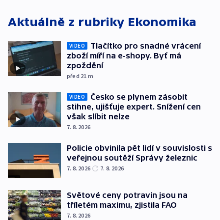
Aktuálně z rubriky
Ekonomika
Tlačítko pro snadné vrácení
VIDEO
zboží míří na e-shopy. Byť má
zpoždění
před 21
m
Česko se plynem zásobit
VIDEO
stihne, ujišťuje expert. Snížení cen
však slíbit nelze
7. 8. 2026
Policie obvinila pět lidí v souvislosti s
veřejnou soutěží Správy železnic
7. 8. 2026
7. 8. 2026
Světové ceny potravin jsou na
tříletém maximu, zjistila FAO
7. 8. 2026