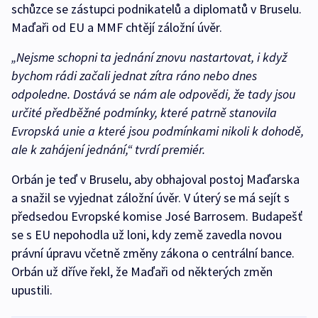
schůzce se zástupci podnikatelů a diplomatů v Bruselu.
Maďaři od EU a MMF chtějí záložní úvěr.
„Nejsme schopni ta jednání znovu nastartovat, i když
bychom rádi začali jednat zítra ráno nebo dnes
odpoledne. Dostává se nám ale odpovědi, že tady jsou
určité předběžné podmínky, které patrně stanovila
Evropská unie a které jsou podmínkami nikoli k dohodě,
ale k zahájení jednání,“ tvrdí premiér.
Orbán je teď v Bruselu, aby obhajoval postoj Maďarska
a snažil se vyjednat záložní úvěr. V úterý se má sejít s
předsedou Evropské komise José Barrosem. Budapešť
se s EU nepohodla už loni, kdy země zavedla novou
právní úpravu včetně změny zákona o centrální bance.
Orbán už dříve řekl, že Maďaři od některých změn
upustili.