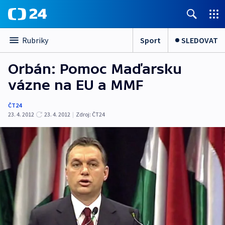
Sport
SLEDOVAT
Rubriky
Orbán: Pomoc Maďarsku
vázne na EU a MMF
ČT24
23. 4. 2012
23. 4. 2012
|
Zdroj:
ČT24