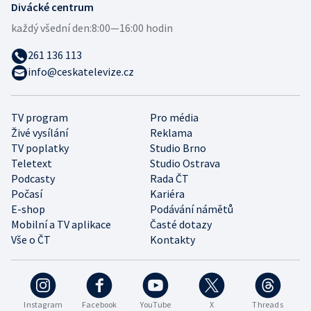
Divácké centrum
každý všední den:
8:00—16:00 hodin
261 136 113
info@ceskatelevize.cz
TV program
Pro média
Živé vysílání
Reklama
TV poplatky
Studio Brno
Teletext
Studio Ostrava
Podcasty
Rada ČT
Počasí
Kariéra
E-shop
Podávání námětů
Mobilní a TV aplikace
Časté dotazy
Vše o ČT
Kontakty
Instagram
Facebook
YouTube
X
Threads