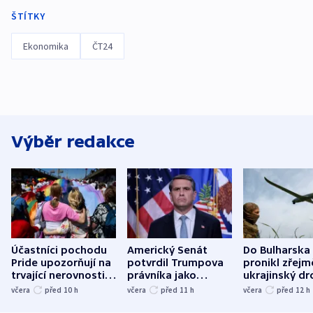
ŠTÍTKY
Ekonomika
ČT24
Výběr redakce
Účastníci pochodu
Americký Senát
Do Bulharska
Pride upozorňují na
potvrdil Trumpova
pronikl zřejm
trvající nerovnosti i
právníka jako
ukrajinský dr
společenskou
ministra
explodoval k
včera
před 10
h
včera
před 11
h
včera
před 12
h
atmosféru
spravedlnosti
od plynovod