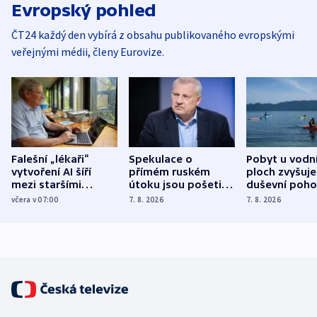
Evropský pohled
ČT24 každý den vybírá z obsahu publikovaného evropskými
veřejnými médii, členy Eurovize.
Falešní „lékaři“
Spekulace o
Pobyt u vodn
vytvoření AI šíří
přímém ruském
ploch zvyšuje
mezi staršími
útoku jsou pošetilé,
duševní poho
Poláky nebezpečné
míní estonský
ukázala
včera v 07:00
7. 8. 2026
7. 8. 2026
zdravotní rady
bezpečnostní
mezinárodní 
expert